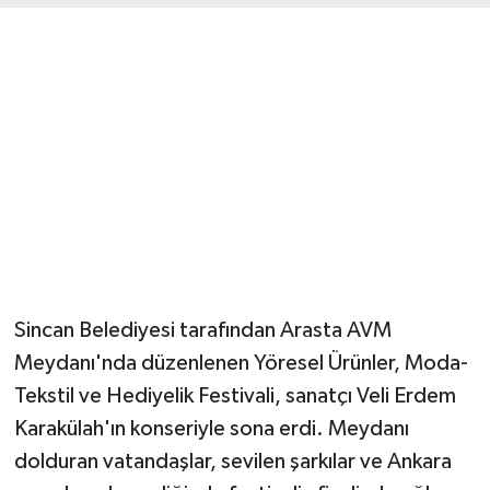
Magazin
Resmi İlanlar
Sağlık
Seri İlan
Siyaset
Sincan Belediyesi tarafından Arasta AVM
Sokak Hayvanlarını Sahiplendirme
Meydanı'nda düzenlenen Yöresel Ürünler, Moda-
Sonsöz Özel
Tekstil ve Hediyelik Festivali, sanatçı Veli Erdem
Karakülah'ın konseriyle sona erdi. Meydanı
Spor
dolduran vatandaşlar, sevilen şarkılar ve Ankara