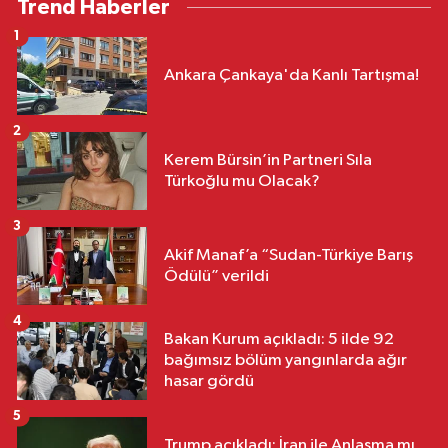
Trend Haberler
1
Ankara Çankaya'da Kanlı Tartışma!
2
Kerem Bürsin’in Partneri Sıla
Türkoğlu mu Olacak?
3
Akif Manaf’a “Sudan-Türkiye Barış
Ödülü” verildi
4
Bakan Kurum açıkladı: 5 ilde 92
bağımsız bölüm yangınlarda ağır
hasar gördü
5
Trump açıkladı; İran ile Anlaşma mı