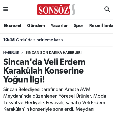
Asayiş
Ankara Nöbetçi Eczaneler
Ekonomi
Gündem
Yazarlar
Spor
Resmi İlanl
Astroloji & Burçlar
Ankara Hava Durumu
10:45
Ordu'da zincirleme kaza
Bilim & Teknoloji
Ankara Namaz Vakitleri
HABERLER
SINCAN SON DAKIKA HABERLERI
Biyografi
Ankara Trafik Yoğunluk Haritası
Sincan'da Veli Erdem
Karakülah Konserine
Çevre
Süper Lig Puan Durumu ve Fikstür
Yoğun İlgi!
Diğer
Tüm Manşetler
Sincan Belediyesi tarafından Arasta AVM
Meydanı'nda düzenlenen Yöresel Ürünler, Moda-
Dünya
Son Dakika Haberleri
Tekstil ve Hediyelik Festivali, sanatçı Veli Erdem
Karakülah'ın konseriyle sona erdi. Meydanı
Eğitim
Haber Arşivi