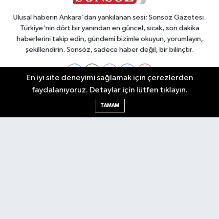
Ulusal haberin Ankara'dan yankılanan sesi: Sonsöz Gazetesi.
Türkiye'nin dört bir yanından en güncel, sıcak, son dakika
haberlerini takip edin, gündemi bizimle okuyun, yorumlayın,
şekillendirin. Sonsöz, sadece haber değil, bir bilinçtir.
En iyi site deneyimi sağlamak için çerezlerden
faydalanıyoruz. Detaylar için lütfen tıklayın.
Ankara Nöbetçi Eczaneler
TAMAM
Ankara Hava Durumu
Ankara Namaz Vakitleri
Ankara Trafik Yoğunluk Haritası
Puan Durumu ve Fikstür
Tüm Manşetler
Son Dakika Haberleri
Haber Arşivi
Künye
Ekonomi
Gündem
Yazarlar
Spor
Politika
Magazin
Gündem
Asayiş