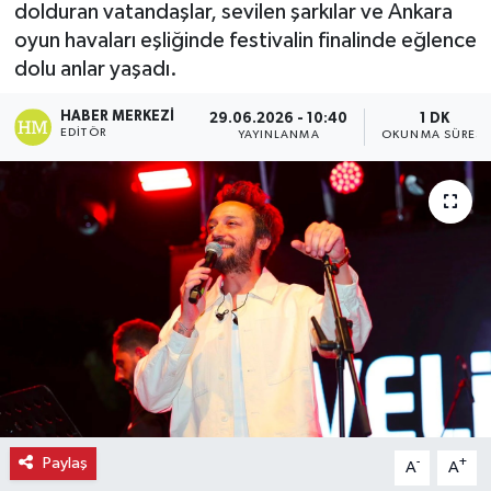
dolduran vatandaşlar, sevilen şarkılar ve Ankara
oyun havaları eşliğinde festivalin finalinde eğlence
Ekonomi
dolu anlar yaşadı.
Eleman
HABER MERKEZI
29.06.2026 - 10:40
1 DK
EDITÖR
YAYINLANMA
OKUNMA SÜRESI
Emlak
Gündem
Gurme
Haber
İlçe Haberleri
Keşfet
Paylaş
-
+
A
A
Kültür & Sanat