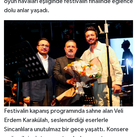
oyun havaları eşliğinde festivalin finalinde eğlence
Vasıta
dolu anlar yaşadı.
Yaşam
Festivalin kapanış programında sahne alan Veli
Erdem Karakülah, seslendirdiği eserlerle
Sincanlılara unutulmaz bir gece yaşattı. Konsere