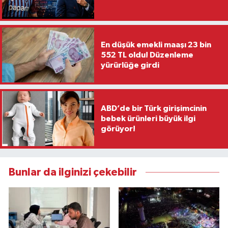
En düşük emekli maaşı 23 bin
552 TL oldu! Düzenleme
yürürlüğe girdi
ABD’de bir Türk girişimcinin
bebek ürünleri büyük ilgi
görüyor!
Bunlar da ilginizi çekebilir