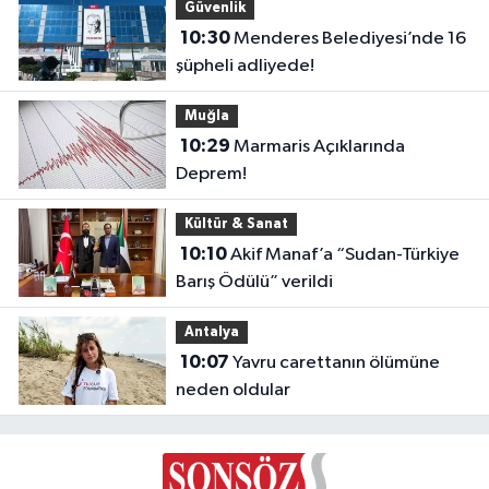
Güvenlik
10:30
Menderes Belediyesi’nde 16
şüpheli adliyede!
Muğla
10:29
Marmaris Açıklarında
Deprem!
Kültür & Sanat
10:10
Akif Manaf’a “Sudan-Türkiye
Barış Ödülü” verildi
Antalya
10:07
Yavru carettanın ölümüne
neden oldular