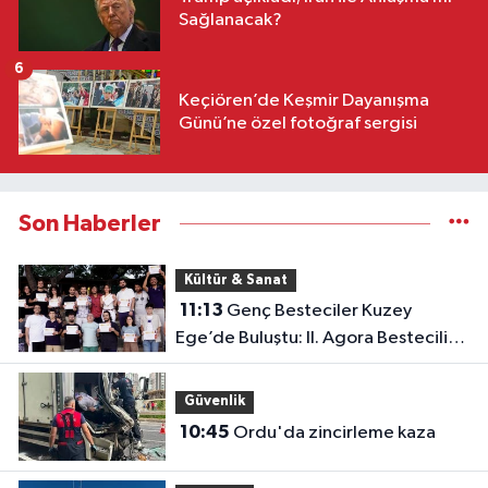
Sağlanacak?
6
Keçiören’de Keşmir Dayanışma
Günü’ne özel fotoğraf sergisi
Son Haberler
Kültür & Sanat
11:13
Genç Besteciler Kuzey
Ege’de Buluştu: II. Agora Bestecilik
Kampı Başladı
Güvenlik
10:45
Ordu'da zincirleme kaza