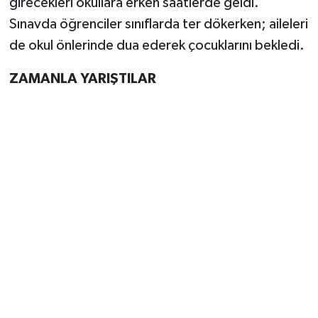
girecekleri okullara erken saatlerde geldi.
Vasıta
Sınavda öğrenciler sınıflarda ter dökerken; aileleri
Yaşam
de okul önlerinde dua ederek çocuklarını bekledi.
ZAMANLA YARIŞTILAR