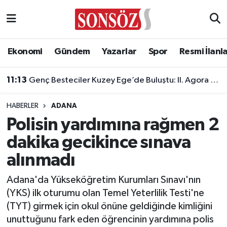
Asayiş
Ankara Nöbetçi Eczaneler
Ekonomi
Gündem
Yazarlar
Spor
Resmi İlanl
Astroloji & Burçlar
Ankara Hava Durumu
11:13
Genç Besteciler Kuzey Ege’de Buluştu: II. Agora Bestecilik Kampı Başladı
Bilim & Teknoloji
Ankara Namaz Vakitleri
HABERLER
ADANA
Biyografi
Ankara Trafik Yoğunluk Haritası
Polisin yardımına rağmen 2
dakika gecikince sınava
Çevre
Süper Lig Puan Durumu ve Fikstür
alınmadı
Diğer
Tüm Manşetler
Adana'da Yükseköğretim Kurumları Sınavı'nın
(YKS) ilk oturumu olan Temel Yeterlilik Testi'ne
Dünya
Son Dakika Haberleri
(TYT) girmek için okul önüne geldiğinde kimliğini
unuttuğunu fark eden öğrencinin yardımına polis
Eğitim
Haber Arşivi