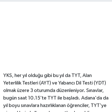
Magazin
Resmi İlanlar
Sağlık
Seri İlan
Siyaset
YKS, her yıl olduğu gibi bu yıl da TYT, Alan
Sokak Hayvanlarını Sahiplendirme
Yeterlilik Testleri (AYT) ve Yabancı Dil Testi (YDT)
Sonsöz Özel
olmak üzere 3 oturumda düzenleniyor. Sınavlar,
bugün saat 10.15'te TYT ile başladı. Adana'da da
Spor
yıl boyu sınavlara hazırlıklanan öğrenciler, TYT'ye