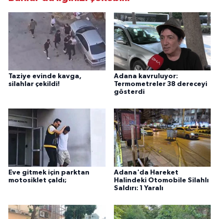
Taziye evinde kavga,
Adana kavruluyor:
silahlar çekildi!
Termometreler 38 dereceyi
gösterdi
Eve gitmek için parktan
Adana'da Hareket
motosiklet çaldı;
Halindeki Otomobile Silahlı
Saldırı: 1 Yaralı