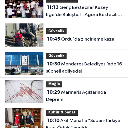
11:13
Genç Besteciler Kuzey
Ege’de Buluştu: II. Agora Bestecilik
Kampı Başladı
Güvenlik
10:45
Ordu'da zincirleme kaza
Güvenlik
10:30
Menderes Belediyesi’nde 16
şüpheli adliyede!
Muğla
10:29
Marmaris Açıklarında
Deprem!
Kültür & Sanat
10:10
Akif Manaf’a “Sudan-Türkiye
Barış Ödülü” verildi