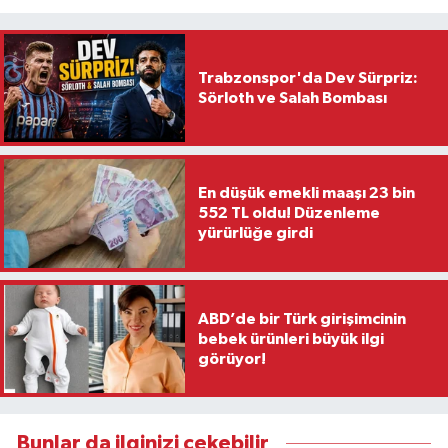
Trabzonspor'da Dev Sürpriz:
Sörloth ve Salah Bombası
En düşük emekli maaşı 23 bin
552 TL oldu! Düzenleme
yürürlüğe girdi
ABD’de bir Türk girişimcinin
bebek ürünleri büyük ilgi
görüyor!
Bunlar da ilginizi çekebilir