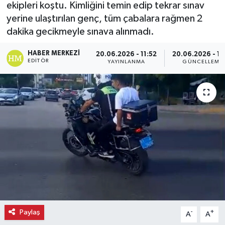
ekipleri koştu. Kimliğini temin edip tekrar sınav
yerine ulaştırılan genç, tüm çabalara rağmen 2
Ekonomi
dakika gecikmeyle sınava alınmadı.
Eleman
HABER MERKEZI
20.06.2026 - 11:52
20.06.2026 - 11
EDITÖR
YAYINLANMA
GÜNCELLEME
Emlak
Gündem
Gurme
Haber
İlçe Haberleri
Keşfet
Paylaş
-
+
A
A
Kültür & Sanat