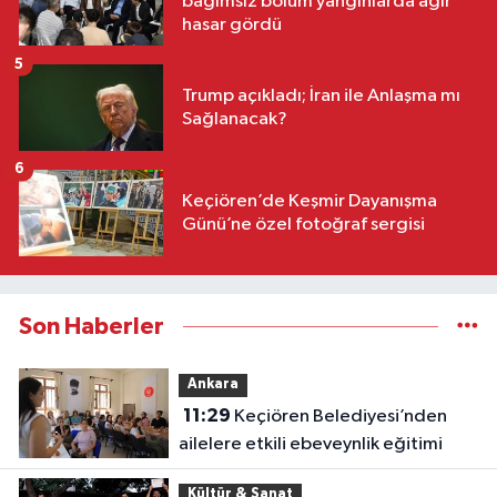
bağımsız bölüm yangınlarda ağır
hasar gördü
5
Trump açıkladı; İran ile Anlaşma mı
Sağlanacak?
6
Keçiören’de Keşmir Dayanışma
Günü’ne özel fotoğraf sergisi
Son Haberler
Ankara
11:29
Keçiören Belediyesi’nden
ailelere etkili ebeveynlik eğitimi
Kültür & Sanat