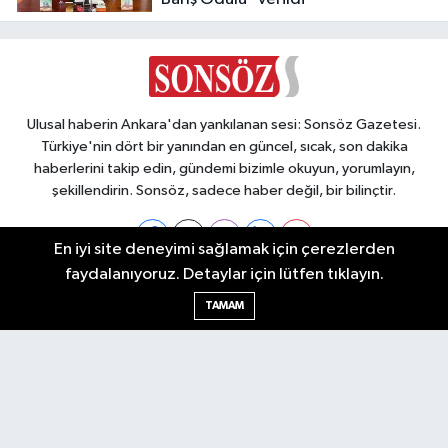
Ulusal haberin Ankara'dan yankılanan sesi: Sonsöz Gazetesi.
Türkiye'nin dört bir yanından en güncel, sıcak, son dakika
haberlerini takip edin, gündemi bizimle okuyun, yorumlayın,
şekillendirin. Sonsöz, sadece haber değil, bir bilinçtir.
En iyi site deneyimi sağlamak için çerezlerden
faydalanıyoruz. Detaylar için lütfen tıklayın.
Ankara Nöbetçi Eczaneler
TAMAM
Ankara Hava Durumu
Ankara Namaz Vakitleri
Ankara Trafik Yoğunluk Haritası
Puan Durumu ve Fikstür
Tüm Manşetler
Son Dakika Haberleri