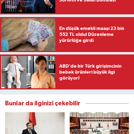
En düşük emekli maaşı 23 bin
552 TL oldu! Düzenleme
yürürlüğe girdi
ABD’de bir Türk girişimcinin
bebek ürünleri büyük ilgi
görüyor!
Bunlar da ilginizi çekebilir