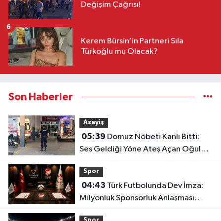
Değişim Çağrısı!
6
Kerem Bürsin’in Partneri Sıla
Türkoğlu mu Olacak?
Son Haberler
Asayiş
05:39
Domuz Nöbeti Kanlı Bitti:
Ses Geldiği Yöne Ateş Açan Oğul
Babasını Öldürdü!
Spor
04:43
Türk Futbolunda Dev İmza:
Milyonluk Sponsorluk Anlaşması
Uzatıldı!
Spor