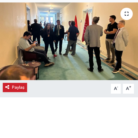
Ekonomi
Eleman
Emlak
Gündem
Gurme
Paylaş
-
+
A
A
Haber
İlçe Haberleri
Keşfet
Kültür & Sanat