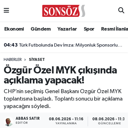
Asayiş
Ankara Nöbetçi Eczaneler
Ekonomi
Gündem
Yazarlar
Spor
Resmi İlanl
Astroloji & Burçlar
Ankara Hava Durumu
04:43
Türk Futbolunda Dev İmza: Milyonluk Sponsorluk Anlaşması Uzatıldı!
Bilim & Teknoloji
Ankara Namaz Vakitleri
HABERLER
SIYASET
Biyografi
Ankara Trafik Yoğunluk Haritası
Özgür Özel MYK çıkışında
açıklama yapacak!
Çevre
Süper Lig Puan Durumu ve Fikstür
CHP’nin seçilmiş Genel Başkanı Ozgür Özel MYK
Diğer
Tüm Manşetler
toplantısına başladı. Toplantı sonucu bir açıklama
yapacağını söyledi.
Dünya
Son Dakika Haberleri
ABBAS SATIR
08.06.2026 - 11:16
08.06.2026 - 11:31
Eğitim
Haber Arşivi
EDITÖR
YAYINLANMA
GÜNCELLEME