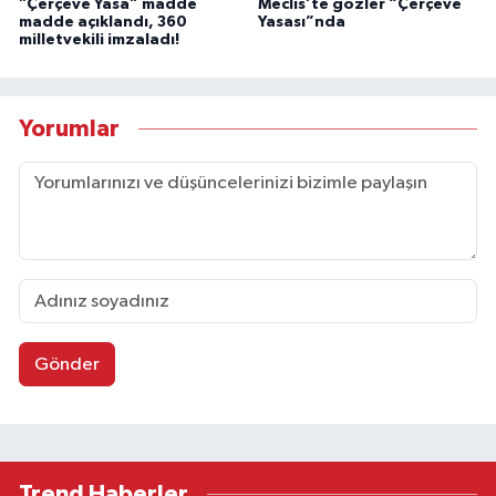
"Çerçeve Yasa” madde
Meclis’te gözler “Çerçeve
madde açıklandı, 360
Yasası”nda
milletvekili imzaladı!
Yorumlar
Gönder
Trend Haberler