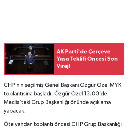
Magazin
Resmi İlanlar
Sağlık
AK Parti'de Çerçeve
Seri İlan
Yasa Teklifi Öncesi Son
Viraj!
Siyaset
CHP’nin seçilmiş Genel Başkanı Özgür Özel MYK
Sokak Hayvanlarını Sahiplendirme
toplantısına başladı. Özgür Özel 13.00’de
Sonsöz Özel
Meclis’teki Grup Başkanlığı önünde açıklama
yapacak.
Spor
Öte yandan toplantı öncesi CHP Grup Başkanlığı