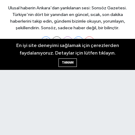
Ulusal haberin Ankara'dan yankılanan sesi: Sonsöz Gazetesi.
Türkiye'nin dört bir yanından en güncel, sıcak, son dakika
haberlerini takip edin, gündemi bizimle okuyun, yorumlayın,
şekillendirin. Sonsöz, sadece haber değil, bir bilinçtir.
En iyi site deneyimi sağlamak için çerezlerden
faydalanıyoruz. Detaylar için lütfen tıklayın.
Ankara Nöbetçi Eczaneler
TAMAM
Ankara Hava Durumu
Ankara Namaz Vakitleri
Ankara Trafik Yoğunluk Haritası
Puan Durumu ve Fikstür
Tüm Manşetler
Son Dakika Haberleri
Haber Arşivi
Künye
Ekonomi
Gündem
Yazarlar
Spor
Politika
Magazin
Gündem
Asayiş