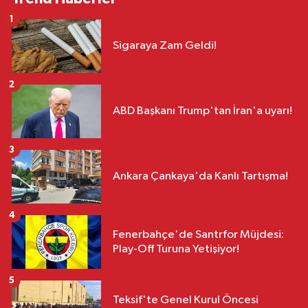
1
Sigaraya Zam Geldi!
2
ABD Başkanı Trump'tan İran'a uyarı!
3
Ankara Çankaya'da Kanlı Tartışma!
4
Fenerbahçe'de Santrfor Müjdesi:
Play-Off Turuna Yetişiyor!
5
Teksif'te Genel Kurul Öncesi