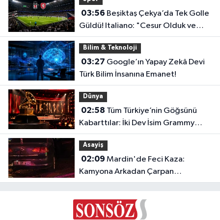
03:56
Beşiktaş Çekya’da Tek Golle
Güldü! Italiano: "Cesur Olduk ve
Karşılığını Aldık"
Bilim & Teknoloji
03:27
Google’ın Yapay Zekâ Devi
Türk Bilim İnsanına Emanet!
Dünya
02:58
Tüm Türkiye’nin Göğsünü
Kabarttılar: İki Dev İsim Grammy
Jürisine Seçildi!
Asayiş
02:09
Mardin'de Feci Kaza:
Kamyona Arkadan Çarpan
Otomobilde 1 Ölü, 2 Ağır Yaralı