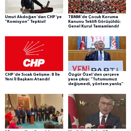
Umut Akdoğan'dan CHP'ye
TBMM'de Çocuk Koruma
"Komisyon" Tepkisi!
Kanunu Teklifi Görüşüldü:
Genel Kurul Tamamlandı!
CHP'de Sıcak Gelişme: 8 İle
Özgür Özel'den çerçeve
Yeni İl Başkanı Atandı!
yasa çıkışı: "Tutumumuz
değişmedi, yöntem yanlış"