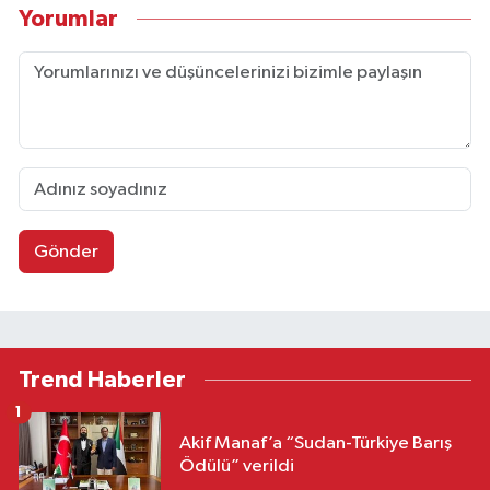
Yorumlar
Gönder
Trend Haberler
1
Akif Manaf’a “Sudan-Türkiye Barış
Ödülü” verildi