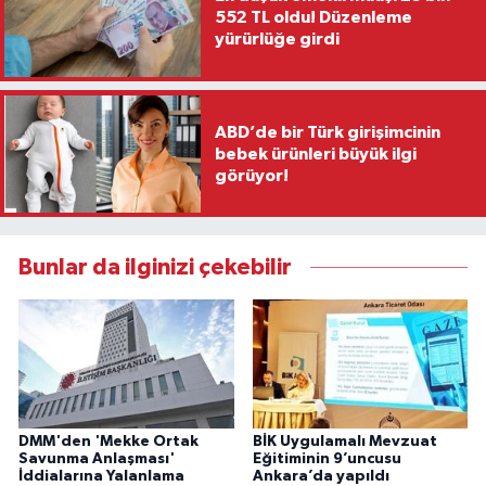
552 TL oldu! Düzenleme
yürürlüğe girdi
ABD’de bir Türk girişimcinin
bebek ürünleri büyük ilgi
görüyor!
Bunlar da ilginizi çekebilir
DMM'den 'Mekke Ortak
BİK Uygulamalı Mevzuat
Savunma Anlaşması'
Eğitiminin 9’uncusu
İddialarına Yalanlama
Ankara’da yapıldı