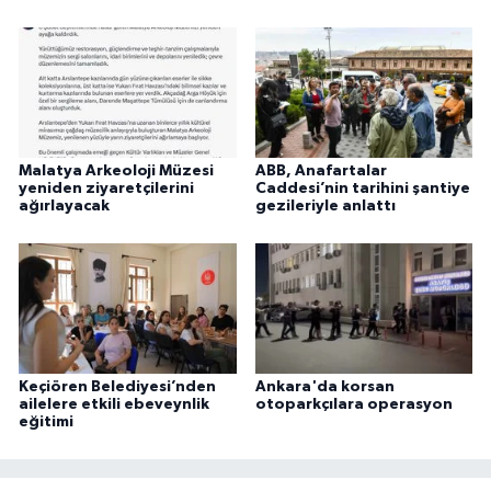
Malatya Arkeoloji Müzesi
ABB, Anafartalar
yeniden ziyaretçilerini
Caddesi’nin tarihini şantiye
ağırlayacak
gezileriyle anlattı
Keçiören Belediyesi’nden
Ankara'da korsan
ailelere etkili ebeveynlik
otoparkçılara operasyon
eğitimi