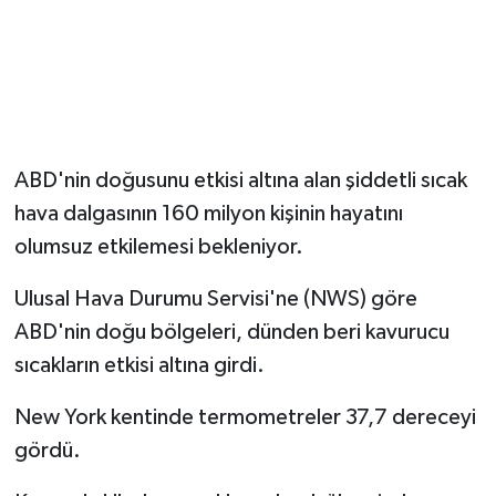
Magazin
Resmi İlanlar
Sağlık
ABD'nin doğusunu etkisi altına alan şiddetli sıcak
hava dalgasının 160 milyon kişinin hayatını
Seri İlan
olumsuz etkilemesi bekleniyor.
Siyaset
Ulusal Hava Durumu Servisi'ne (NWS) göre
ABD'nin doğu bölgeleri, dünden beri kavurucu
Sokak Hayvanlarını Sahiplendirme
sıcakların etkisi altına girdi.
Sonsöz Özel
New York kentinde termometreler 37,7 dereceyi
Spor
gördü.