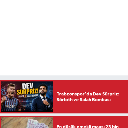
Trabzonspor'da Dev Sürpriz:
Sörloth ve Salah Bombası
En düşük emekli maaşı 23 bin