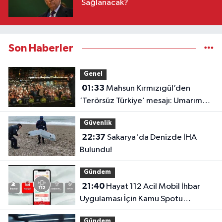
Sağlanacak?
Son Haberler
Genel
01:33
Mahsun Kırmızıgül’den
‘Terörsüz Türkiye’ mesajı: Umarım
barış kalıcı olur
Güvenlik
22:37
Sakarya'da Denizde İHA
Bulundu!
Gündem
21:40
Hayat 112 Acil Mobil İhbar
Uygulaması İçin Kamu Spotu
Yayında!
Gündem