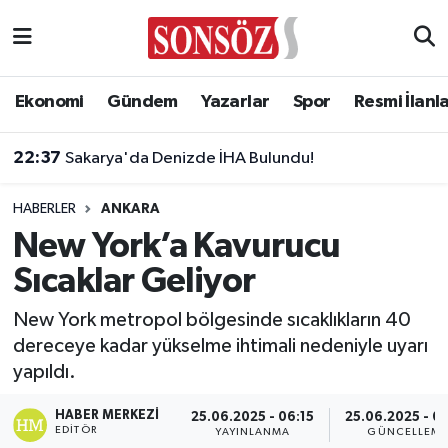
Asayiş
Ankara Nöbetçi Eczaneler
Ekonomi
Gündem
Yazarlar
Spor
Resmi İlanl
Astroloji & Burçlar
Ankara Hava Durumu
22:37
Sakarya'da Denizde İHA Bulundu!
Bilim & Teknoloji
Ankara Namaz Vakitleri
HABERLER
ANKARA
Biyografi
Ankara Trafik Yoğunluk Haritası
New York’a Kavurucu
Sıcaklar Geliyor
Çevre
Süper Lig Puan Durumu ve Fikstür
New York metropol bölgesinde sıcaklıkların 40
Diğer
Tüm Manşetler
dereceye kadar yükselme ihtimali nedeniyle uyarı
yapıldı.
Dünya
Son Dakika Haberleri
HABER MERKEZI
25.06.2025 - 06:15
25.06.2025 - 0
Eğitim
Haber Arşivi
EDITÖR
YAYINLANMA
GÜNCELLEM