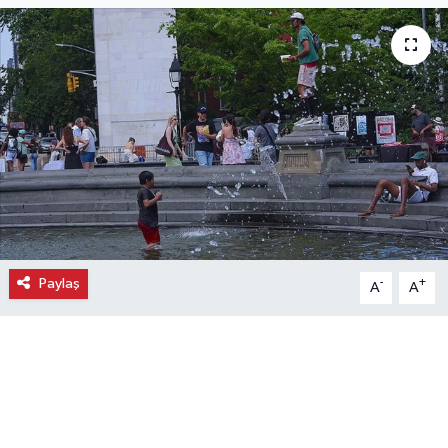
Ekonomi
Eleman
Emlak
Gündem
Gurme
Paylaş
-
+
A
A
Haber
İlçe Haberleri
Keşfet
Kültür & Sanat