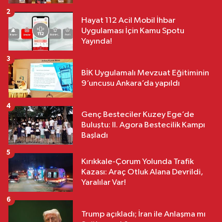
2
Hayat 112 Acil Mobil İhbar
Uygulaması İçin Kamu Spotu
Yayında!
3
BİK Uygulamalı Mevzuat Eğitiminin
9’uncusu Ankara’da yapıldı
4
Genç Besteciler Kuzey Ege’de
Buluştu: II. Agora Bestecilik Kampı
Başladı
5
Kırıkkale-Çorum Yolunda Trafik
Kazası: Araç Otluk Alana Devrildi,
Yaralılar Var!
6
Trump açıkladı; İran ile Anlaşma mı