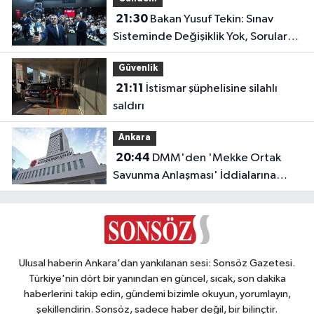
21:30
Bakan Yusuf Tekin: Sınav
Sisteminde Değişiklik Yok, Sorular
Yeni Müfredata Uygun Olacak
Güvenlik
21:11
İstismar şüphelisine silahlı
saldırı
Ankara
20:44
DMM'den 'Mekke Ortak
Savunma Anlaşması' İddialarına
Yalanlama
Ulusal haberin Ankara'dan yankılanan sesi: Sonsöz Gazetesi.
Türkiye'nin dört bir yanından en güncel, sıcak, son dakika
haberlerini takip edin, gündemi bizimle okuyun, yorumlayın,
şekillendirin. Sonsöz, sadece haber değil, bir bilinçtir.