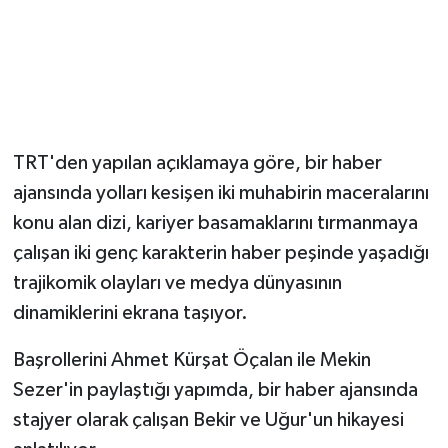
Magazin
Resmi İlanlar
Sağlık
TRT'den yapılan açıklamaya göre, bir haber
ajansında yolları kesişen iki muhabirin maceralarını
Seri İlan
konu alan dizi, kariyer basamaklarını tırmanmaya
Siyaset
çalışan iki genç karakterin haber peşinde yaşadığı
trajikomik olayları ve medya dünyasının
Sokak Hayvanlarını Sahiplendirme
dinamiklerini ekrana taşıyor.
Sonsöz Özel
Başrollerini Ahmet Kürşat Öçalan ile Mekin
Sezer'in paylaştığı yapımda, bir haber ajansında
Spor
stajyer olarak çalışan Bekir ve Uğur'un hikayesi