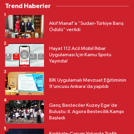
Trend Haberler
1
Akif Manaf’a “Sudan-Türkiye Barış
Ödülü” verildi
2
Hayat 112 Acil Mobil İhbar
Uygulaması İçin Kamu Spotu
Yayında!
3
BİK Uygulamalı Mevzuat Eğitiminin
9’uncusu Ankara’da yapıldı
4
Genç Besteciler Kuzey Ege’de
Buluştu: II. Agora Bestecilik Kampı
Başladı
5
Kırıkkale-Çorum Yolunda Trafik