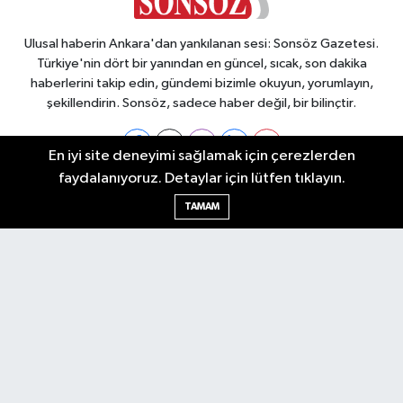
Ulusal haberin Ankara'dan yankılanan sesi: Sonsöz Gazetesi.
Türkiye'nin dört bir yanından en güncel, sıcak, son dakika
haberlerini takip edin, gündemi bizimle okuyun, yorumlayın,
şekillendirin. Sonsöz, sadece haber değil, bir bilinçtir.
En iyi site deneyimi sağlamak için çerezlerden
faydalanıyoruz. Detaylar için lütfen tıklayın.
Ankara Nöbetçi Eczaneler
TAMAM
Ankara Hava Durumu
Ankara Namaz Vakitleri
Ankara Trafik Yoğunluk Haritası
Puan Durumu ve Fikstür
Tüm Manşetler
Son Dakika Haberleri
Haber Arşivi
Künye
Ekonomi
Gündem
Yazarlar
Spor