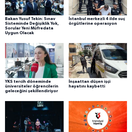
Bakan Yusuf Tekin: Sınav
İstanbul merkezli 4 ilde suç
Sisteminde Değişiklik Yok,
örgütlerine operasyon
Sorular Yeni Müfredata
Uygun Olacak
YKS tercih döneminde
İnşaattan düşen işçi
üniversiteler öğrencilerin
hayatını kaybetti
geleceğini şekillendiriyor