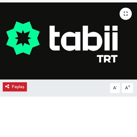
Ekonomi
Eleman
Emlak
Gündem
Gurme
Paylaş
-
+
A
A
Haber
İlçe Haberleri
Keşfet
Kültür & Sanat