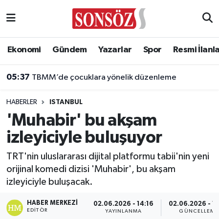
Asayiş
Ankara Nöbetçi Eczaneler
Ekonomi
Gündem
Yazarlar
Spor
Resmi İlanl
Astroloji & Burçlar
Ankara Hava Durumu
05:37
TBMM’de çocuklara yönelik düzenleme
Bilim & Teknoloji
Ankara Namaz Vakitleri
HABERLER
ISTANBUL
Biyografi
Ankara Trafik Yoğunluk Haritası
'Muhabir' bu akşam
izleyiciyle buluşuyor
Çevre
Süper Lig Puan Durumu ve Fikstür
TRT'nin uluslararası dijital platformu tabii'nin yeni
Diğer
Tüm Manşetler
orijinal komedi dizisi 'Muhabir', bu akşam
izleyiciyle buluşacak.
Dünya
Son Dakika Haberleri
HABER MERKEZI
02.06.2026 - 14:16
02.06.2026 - 14
Eğitim
Haber Arşivi
EDITÖR
YAYINLANMA
GÜNCELLEME