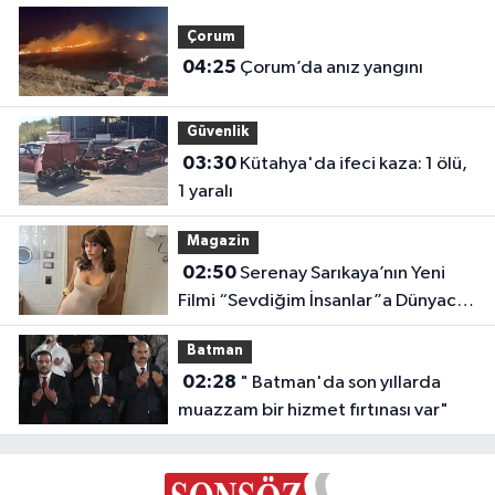
Çorum
04:25
Çorum’da anız yangını
Güvenlik
03:30
Kütahya'da ifeci kaza: 1 ölü,
1 yaralı
Magazin
02:50
Serenay Sarıkaya’nın Yeni
Filmi “Sevdiğim İnsanlar”a Dünyaca
Ünlü Oyuncu
Batman
02:28
" Batman'da son yıllarda
muazzam bir hizmet fırtınası var"