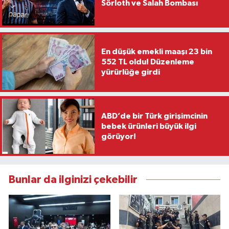
Sörloth ve Salah Bombası
En düşük emekli maaşı 23 bin
552 TL oldu! Düzenleme
yürürlüğe girdi
ABD’de bir Türk girişimcinin
bebek ürünleri büyük ilgi
görüyor!
Bunlar da ilginizi çekebilir