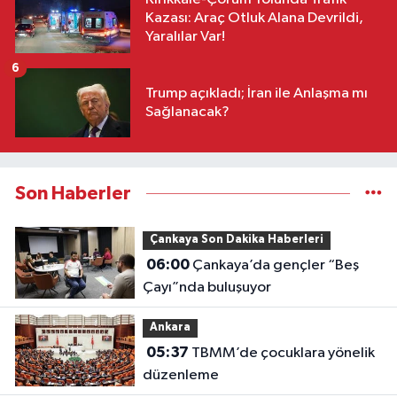
Kazası: Araç Otluk Alana Devrildi,
Yaralılar Var!
6
Trump açıkladı; İran ile Anlaşma mı
Sağlanacak?
Son Haberler
Çankaya Son Dakika Haberleri
06:00
Çankaya’da gençler “Beş
Çayı”nda buluşuyor
Ankara
05:37
TBMM’de çocuklara yönelik
düzenleme