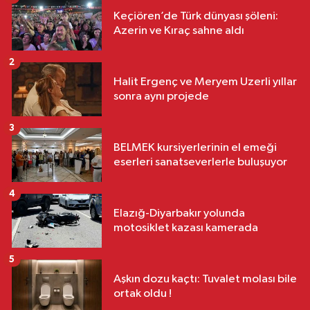
Keçiören’de Türk dünyası şöleni:
Azerin ve Kıraç sahne aldı
2
Halit Ergenç ve Meryem Uzerli yıllar
sonra aynı projede
3
BELMEK kursiyerlerinin el emeği
eserleri sanatseverlerle buluşuyor
4
Elazığ-Diyarbakır yolunda
motosiklet kazası kamerada
5
Aşkın dozu kaçtı: Tuvalet molası bile
ortak oldu !