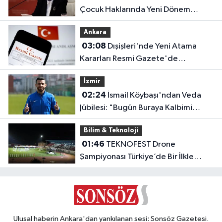
Çocuk Haklarında Yeni Dönem
Başlıyor!
Ankara
03:08
Dışişleri'nde Yeni Atama
Kararları Resmi Gazete'de
Yayımlandı
İzmir
02:24
İsmail Köybaşı'ndan Veda
Jübilesi: "Bugün Buraya Kalbimi
Gömdüm"
Bilim & Teknoloji
01:46
TEKNOFEST Drone
Şampiyonası Türkiye’de Bir İlkle
Başladı!
Ulusal haberin Ankara'dan yankılanan sesi: Sonsöz Gazetesi.