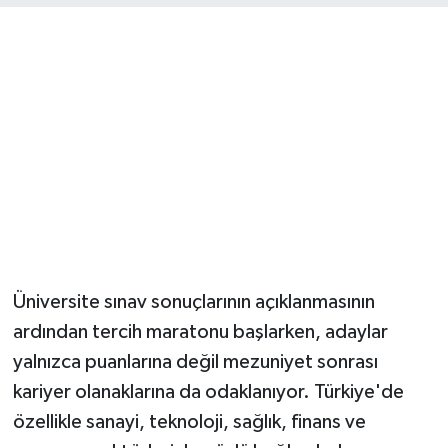
Magazin
Resmi İlanlar
Sağlık
Seri İlan
Siyaset
Üniversite sınav sonuçlarının açıklanmasının
Sokak Hayvanlarını Sahiplendirme
ardından tercih maratonu başlarken, adaylar
Sonsöz Özel
yalnızca puanlarına değil mezuniyet sonrası
kariyer olanaklarına da odaklanıyor. Türkiye'de
Spor
özellikle sanayi, teknoloji, sağlık, finans ve