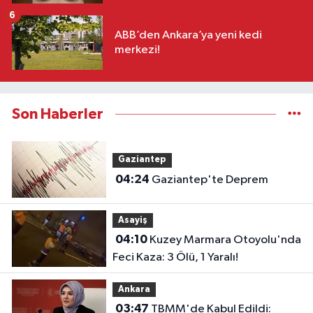
6
ABB’den Ankara’ya yeni kedi
merkezi!
Son Haberler
Gaziantep
04:24
Gaziantep'te Deprem
Asayiş
04:10
Kuzey Marmara Otoyolu'nda
Feci Kaza: 3 Ölü, 1 Yaralı!
Ankara
03:47
TBMM'de Kabul Edildi: