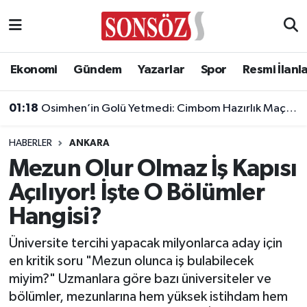
Asayiş
Ankara Nöbetçi Eczaneler
Ekonomi
Gündem
Yazarlar
Spor
Resmi İlanl
Astroloji & Burçlar
Ankara Hava Durumu
01:18
Osimhen’in Golü Yetmedi: Cimbom Hazırlık Maçını Olaylı Kapattı!
Bilim & Teknoloji
Ankara Namaz Vakitleri
HABERLER
ANKARA
Biyografi
Ankara Trafik Yoğunluk Haritası
Mezun Olur Olmaz İş Kapısı
Açılıyor! İşte O Bölümler
Çevre
Süper Lig Puan Durumu ve Fikstür
Hangisi?
Diğer
Tüm Manşetler
Üniversite tercihi yapacak milyonlarca aday için
en kritik soru "Mezun olunca iş bulabilecek
Dünya
Son Dakika Haberleri
miyim?" Uzmanlara göre bazı üniversiteler ve
bölümler, mezunlarına hem yüksek istihdam hem
Eğitim
Haber Arşivi