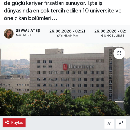
de güçlü kariyer fırsatları sunuyor. İşte iş
dünyasında en çok tercih edilen 10 üniversite ve
Ekonomi
öne çıkan bölümleri...
Eleman
ŞEVVAL ATEŞ
26.06.2026 - 02:21
26.06.2026 - 02:2
MUHABIR
YAYINLANMA
GÜNCELLEME
Emlak
Gündem
Gurme
Haber
İlçe Haberleri
Keşfet
Paylaş
-
+
A
A
Kültür & Sanat