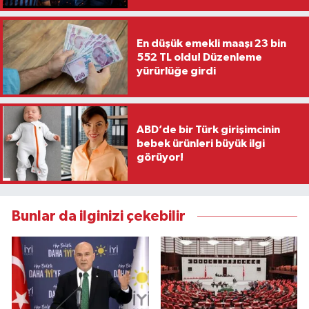
En düşük emekli maaşı 23 bin
552 TL oldu! Düzenleme
yürürlüğe girdi
ABD’de bir Türk girişimcinin
bebek ürünleri büyük ilgi
görüyor!
Bunlar da ilginizi çekebilir