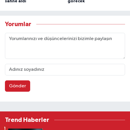
sahne aldı
görecek
Yorumlar
Gönder
Trend Haberler
1