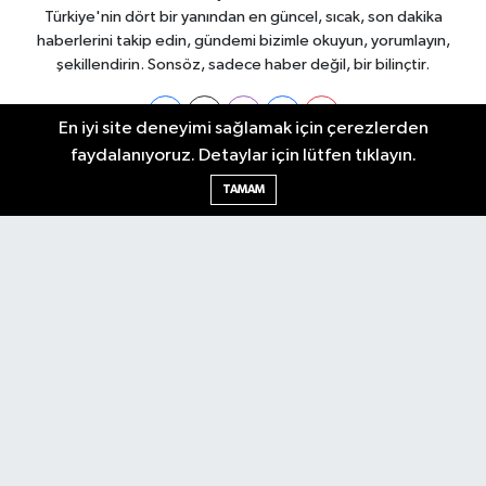
Türkiye'nin dört bir yanından en güncel, sıcak, son dakika
haberlerini takip edin, gündemi bizimle okuyun, yorumlayın,
şekillendirin. Sonsöz, sadece haber değil, bir bilinçtir.
En iyi site deneyimi sağlamak için çerezlerden
faydalanıyoruz. Detaylar için lütfen tıklayın.
Ankara Nöbetçi Eczaneler
TAMAM
Ankara Hava Durumu
Ankara Namaz Vakitleri
Ankara Trafik Yoğunluk Haritası
Puan Durumu ve Fikstür
Tüm Manşetler
Son Dakika Haberleri
Haber Arşivi
Künye
Ekonomi
Gündem
Yazarlar
Spor
Politika
Magazin
Gündem
Asayiş
Sonsöz Özel