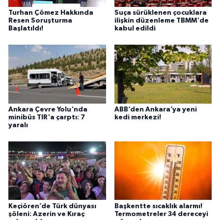
Turhan Çömez Hakkında
Suça sürüklenen çocuklara
Resen Soruşturma
ilişkin düzenleme TBMM'de
Başlatıldı!
kabul edildi
Ankara Çevre Yolu'nda
ABB’den Ankara’ya yeni
minibüs TIR'a çarptı: 7
kedi merkezi!
yaralı
Keçiören’de Türk dünyası
Başkentte sıcaklık alarmı!
şöleni: Azerin ve Kıraç
Termometreler 34 dereceyi