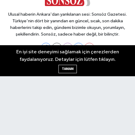
Ulusal haberin Ankara'dan yankılanan sesi: Sonsöz Gazetesi.
Türkiye'nin dört bir yanından en güncel, sıcak, son dakika
haberlerini takip edin, gündemi bizimle okuyun, yorumlayın,
şekillendirin. Sonsöz, sadece haber değil, bir bilinçtir.
En iyi site deneyimi sağlamak için çerezlerden
faydalanıyoruz. Detaylar için lütfen tıklayın.
Ankara Nöbetçi Eczaneler
TAMAM
Ankara Hava Durumu
Ankara Namaz Vakitleri
Ankara Trafik Yoğunluk Haritası
Puan Durumu ve Fikstür
Tüm Manşetler
Son Dakika Haberleri
Haber Arşivi
Künye
Ekonomi
Gündem
Yazarlar
Spor