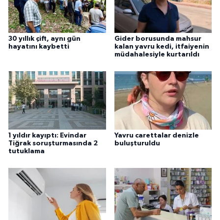
30 yıllık çift, aynı gün
Gider borusunda mahsur
hayatını kaybetti
kalan yavru kedi, itfaiyenin
müdahalesiyle kurtarıldı
1 yıldır kayıptı: Evindar
Yavru carettalar denizle
Tiğrak soruşturmasında 2
buluşturuldu
tutuklama