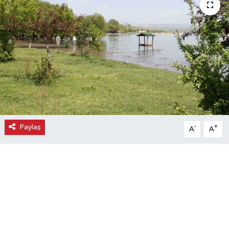
Ekonomi
Eleman
Emlak
Gündem
Gurme
Paylaş
-
+
A
A
Haber
İlçe Haberleri
Keşfet
Kültür & Sanat