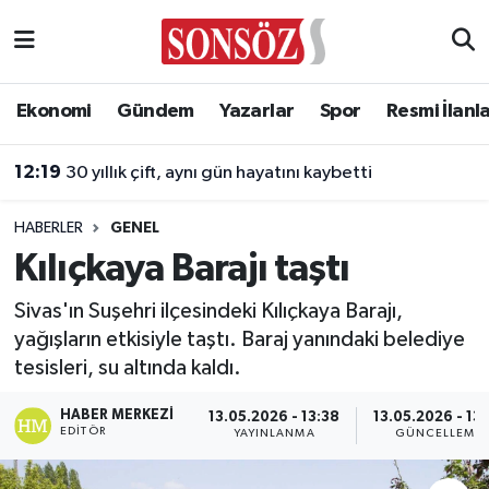
Asayiş
Ankara Nöbetçi Eczaneler
Ekonomi
Gündem
Yazarlar
Spor
Resmi İlanl
Astroloji & Burçlar
Ankara Hava Durumu
12:19
30 yıllık çift, aynı gün hayatını kaybetti
Bilim & Teknoloji
Ankara Namaz Vakitleri
HABERLER
GENEL
Biyografi
Ankara Trafik Yoğunluk Haritası
Kılıçkaya Barajı taştı
Çevre
Süper Lig Puan Durumu ve Fikstür
Sivas'ın Suşehri ilçesindeki Kılıçkaya Barajı,
yağışların etkisiyle taştı. Baraj yanındaki belediye
Diğer
Tüm Manşetler
tesisleri, su altında kaldı.
Dünya
Son Dakika Haberleri
HABER MERKEZI
13.05.2026 - 13:38
13.05.2026 - 13
EDITÖR
YAYINLANMA
GÜNCELLEME
Eğitim
Haber Arşivi