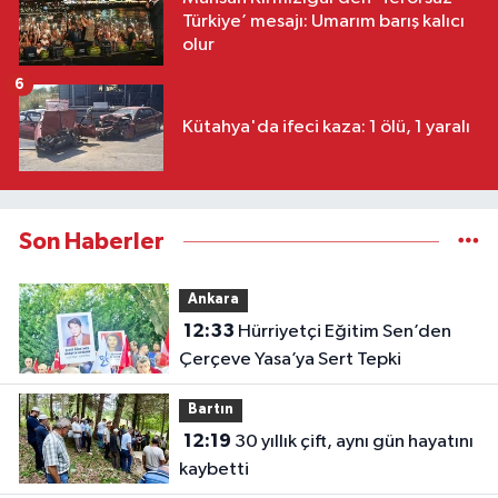
Türkiye’ mesajı: Umarım barış kalıcı
olur
6
Kütahya'da ifeci kaza: 1 ölü, 1 yaralı
Son Haberler
Ankara
12:33
Hürriyetçi Eğitim Sen’den
Çerçeve Yasa’ya Sert Tepki
Bartın
12:19
30 yıllık çift, aynı gün hayatını
kaybetti