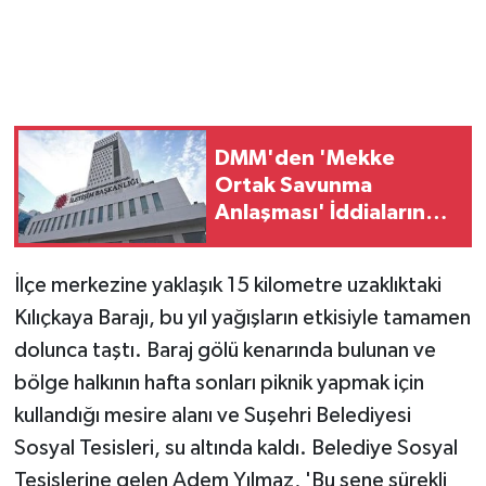
Magazin
Resmi İlanlar
DMM'den 'Mekke
Sağlık
Ortak Savunma
Anlaşması' İddialarına
Seri İlan
Yalanlama
Siyaset
İlçe merkezine yaklaşık 15 kilometre uzaklıktaki
Kılıçkaya Barajı, bu yıl yağışların etkisiyle tamamen
Sokak Hayvanlarını Sahiplendirme
dolunca taştı. Baraj gölü kenarında bulunan ve
bölge halkının hafta sonları piknik yapmak için
Sonsöz Özel
kullandığı mesire alanı ve Suşehri Belediyesi
Spor
Sosyal Tesisleri, su altında kaldı. Belediye Sosyal
Tesislerine gelen Adem Yılmaz, 'Bu sene sürekli