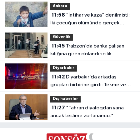
Ankara
11:58
“İntihar ve kaza” denilmişti:
İki çocuğun ölümünde gerçek
ortaya çıktı!
Güvenlik
11:45
Trabzon’da banka çalışanı
kılığına giren dolandırıcılık
şebekesine operasyon: 5 tutuklama
Diyarbakır
11:42
Diyarbakır’da arkadaş
grupları birbirine girdi: Tekme ve
yumruklar havada uçuştu
Dış haberler
11:27
"Tahran diyalogdan yana
ancak teslime zorlanamaz"