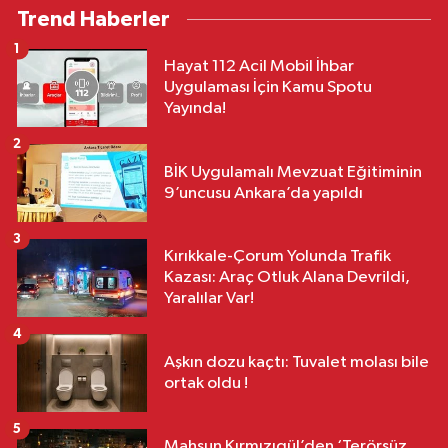
Trend Haberler
1
Hayat 112 Acil Mobil İhbar
Uygulaması İçin Kamu Spotu
Yayında!
2
BİK Uygulamalı Mevzuat Eğitiminin
9’uncusu Ankara’da yapıldı
3
Kırıkkale-Çorum Yolunda Trafik
Kazası: Araç Otluk Alana Devrildi,
Yaralılar Var!
4
Aşkın dozu kaçtı: Tuvalet molası bile
ortak oldu !
5
Mahsun Kırmızıgül’den ‘Terörsüz