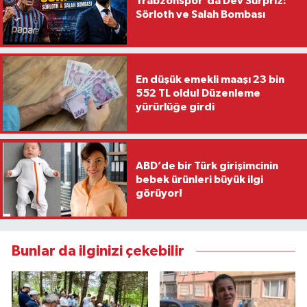
Trabzonspor'da Dev Sürpriz:
Sörloth ve Salah Bombası
En düşük emekli maaşı 23 bin
552 TL oldu! Düzenleme
yürürlüğe girdi
ABD’de bir Türk girişimcinin
bebek ürünleri büyük ilgi
görüyor!
Bunlar da ilginizi çekebilir