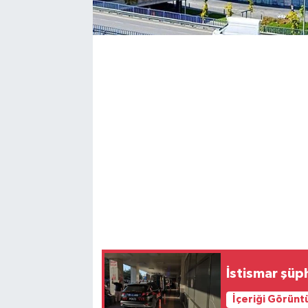
Magazin
Resmi İlanlar
Sağlık
Seri İlan
Siyaset
Sokak Hayvanlarını Sahiplendirme
Sonsöz Özel
İstismar şüphe
Spor
İçeriği Görünt