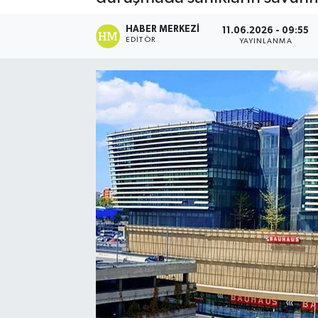
Ekonomi
HABER MERKEZI
11.06.2026 - 09:55
EDITÖR
YAYINLANMA
Eleman
Emlak
Gündem
Gurme
Haber
İlçe Haberleri
Keşfet
Kültür & Sanat