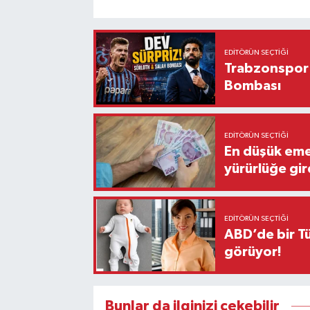
EDITÖRÜN SEÇTIĞI
Trabzonspor'
Bombası
EDITÖRÜN SEÇTIĞI
En düşük eme
yürürlüğe gir
EDITÖRÜN SEÇTIĞI
ABD’de bir Tü
görüyor!
Bunlar da ilginizi çekebilir