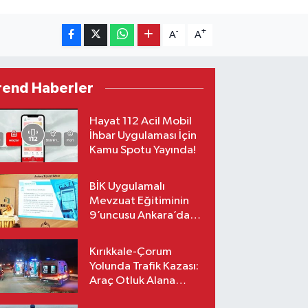
-
+
A
A
rend Haberler
Hayat 112 Acil Mobil
İhbar Uygulaması İçin
Kamu Spotu Yayında!
BİK Uygulamalı
Mevzuat Eğitiminin
9’uncusu Ankara’da
yapıldı
Kırıkkale-Çorum
Yolunda Trafik Kazası:
Araç Otluk Alana
Devrildi, Yaralılar Var!