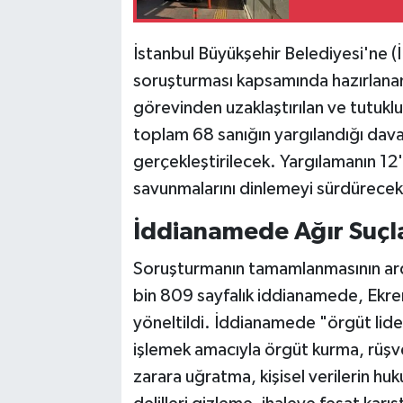
Vasıta
Yaşam
İstanbul Büyükşehir Belediyesi'ne (
soruşturması kapsamında hazırlana
görevinden uzaklaştırılan ve tutukl
toplam 68 sanığın yargılandığı da
gerçekleştirilecek. Yargılamanın 12'
savunmalarını dinlemeyi sürdürecek
İddianamede Ağır Suçla
Soruşturmanın tamamlanmasının ard
bin 809 sayfalık iddianamede, Ekre
yöneltildi. İddianamede "örgüt lide
işlemek amacıyla örgüt kurma, rüşvet
zarara uğratma, kişisel verilerin huk