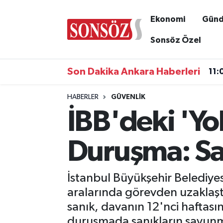
Ekonomi
Gün
Asayiş
Ankara Nöbetçi Eczaneler
Sonsöz Özel
Astroloji & Burçlar
Ankara Hava Durumu
Son Dakika Ankara Haberleri
11:
Bilim & Teknoloji
Ankara Namaz Vakitleri
HABERLER
GÜVENLIK
İBB'deki 'Y
Biyografi
Ankara Trafik Yoğunluk Haritası
Çevre
Süper Lig Puan Durumu ve Fikstür
Duruşma: Sa
Diğer
Tüm Manşetler
İstanbul Büyükşehir Belediye
Dünya
Son Dakika Haberleri
aralarında görevden uzaklaş
sanık, davanın 12'nci haftas
Eğitim
Haber Arşivi
duruşmada sanıkların savunm