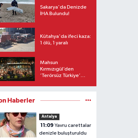
Sakarya'da Denizde
İHA Bulundu!
Kütahya'da ifeci kaza:
1 ölü, 1 yaralı
Mahsun
Kırmızıgül’den
‘Terörsüz Türkiye’
mesajı: Umarım barış
kalıcı olur
on Haberler
Antalya
11:09
Yavru carettalar
denizle buluşturuldu