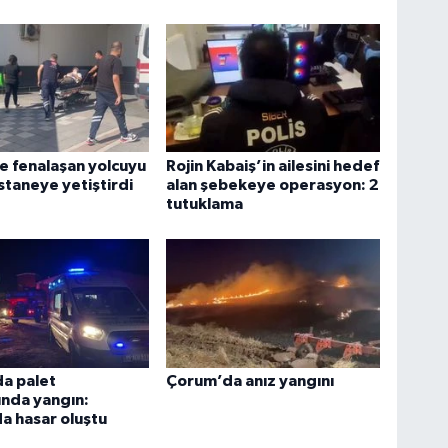
 fenalaşan yolcuyu
Rojin Kabaiş’in ailesini hedef
staneye yetiştirdi
alan şebekeye operasyon: 2
tutuklama
a palet
Çorum’da anız yangını
ında yangın:
a hasar oluştu