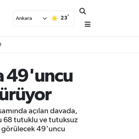
°
23
Ankara
!
a 49'uncu
Sürüyor
psamında açılan davada,
 68 tutuklu ve tutuksuz
ün görülecek 49'uncu