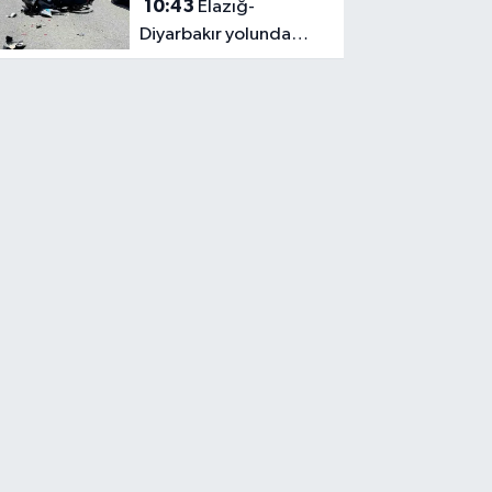
10:43
Elazığ-
Diyarbakır yolunda
motosiklet kazası
kamerada