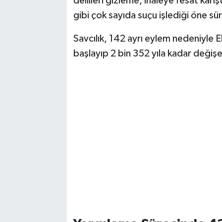
delilleri gizleme, ihaleye fesat karı
gibi çok sayıda suçu işlediği öne sü
Savcılık, 142 ayrı eylem nedeniyle
başlayıp 2 bin 352 yıla kadar değiş