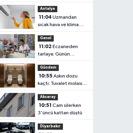
Antalya
11:04
Uzmandan
sıcak hava ve klima
uyarısı: Yangın riskine
Genel
dikkat!
11:02
Eczaneden
tarlaya: Günün
yarısında eczacı,
Gündem
diğer yarısında çiftçi
10:55
Aşkın dozu
kaçtı: Tuvalet molası
bile ortak oldu !
Aksaray
10:51
Cam silerken
3'üncü kattan düştü
Diyarbakır