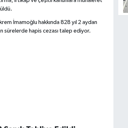
ştırma, irtikap ve çeşitli kanunlara muhalefet
rüldü.
 Ekrem İmamoğlu hakkında 828 yıl 2 aydan
en sürelerde hapis cezası talep ediyor.