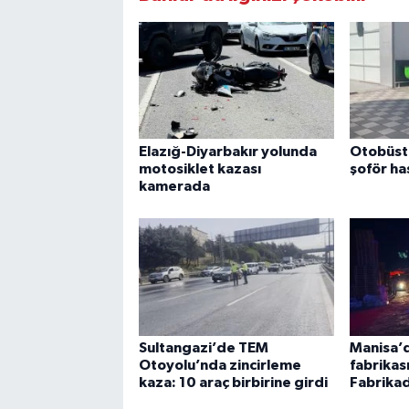
Elazığ-Diyarbakır yolunda
Otobüste
motosiklet kazası
şoför ha
kamerada
Sultangazi’de TEM
Manisa’d
Otoyolu’nda zincirleme
fabrikas
kaza: 10 araç birbirine girdi
Fabrikad