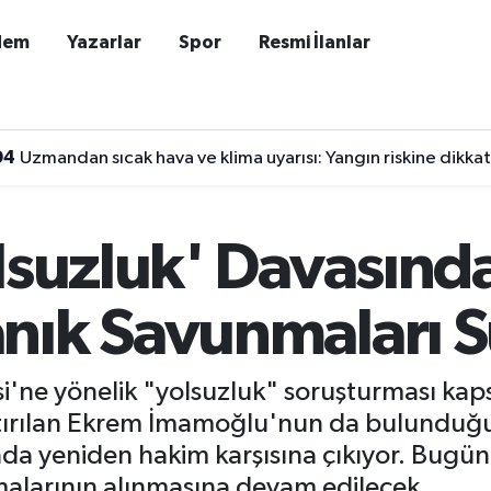
dem
Yazarlar
Spor
Resmi İlanlar
04
Uzmandan sıcak hava ve klima uyarısı: Yangın riskine dikkat
olsuzluk' Davasınd
nık Savunmaları 
si'ne yönelik "yolsuzluk" soruşturması ka
tırılan Ekrem İmamoğlu'nun da bulunduğu
ında yeniden hakim karşısına çıkıyor. Bug
alarının alınmasına devam edilecek.