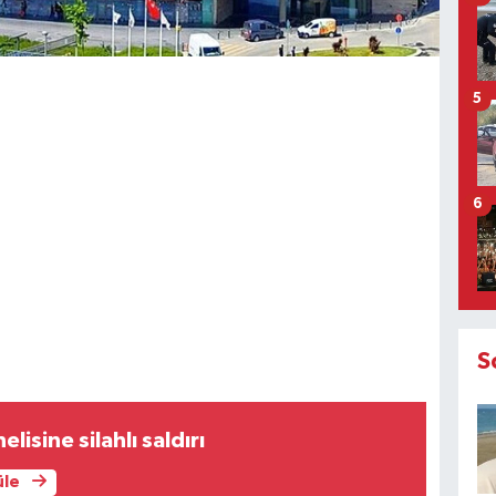
5
6
S
lisine silahlı saldırı
üle