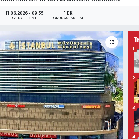
11.06.2026 - 09:55
1 DK
GÜNCELLEME
OKUNMA SÜRESI
T
1
2
3
4