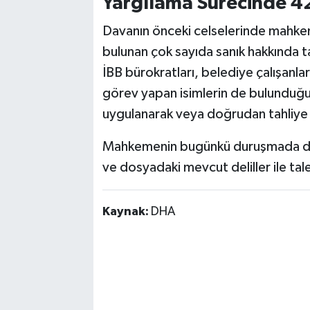
Yargılama Sürecinde 42
Davanın önceki celselerinde mahkem
bulunan çok sayıda sanık hakkında ta
İBB bürokratları, belediye çalışanları
görev yapan isimlerin de bulunduğu 
uygulanarak veya doğrudan tahliye 
Mahkemenin bugünkü duruşmada da 
ve dosyadaki mevcut deliller ile ta
Kaynak:
DHA