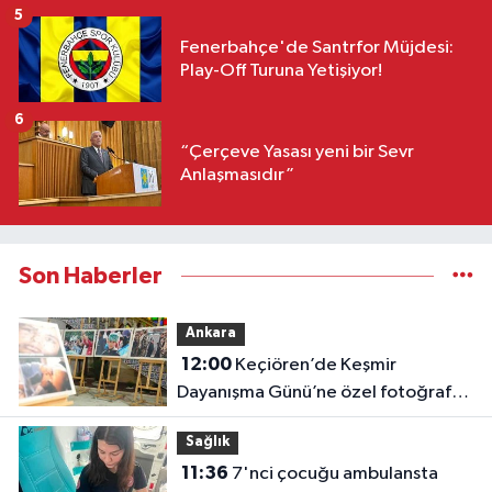
5
Fenerbahçe'de Santrfor Müjdesi:
Play-Off Turuna Yetişiyor!
6
“Çerçeve Yasası yeni bir Sevr
Anlaşmasıdır”
Son Haberler
Ankara
12:00
Keçiören’de Keşmir
Dayanışma Günü’ne özel fotoğraf
sergisi
Sağlık
11:36
7'nci çocuğu ambulansta