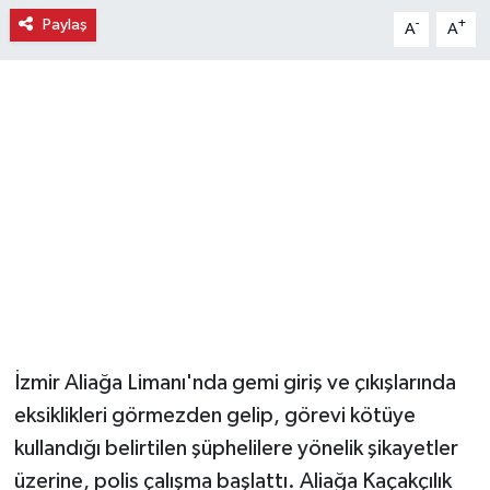
Paylaş
-
+
A
A
Ekonomi
Eleman
Emlak
Gündem
Gurme
Haber
İlçe Haberleri
İzmir Aliağa Limanı'nda gemi giriş ve çıkışlarında
eksiklikleri görmezden gelip, görevi kötüye
Keşfet
kullandığı belirtilen şüphelilere yönelik şikayetler
üzerine, polis çalışma başlattı. Aliağa Kaçakçılık
Kültür & Sanat