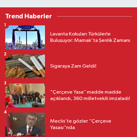
Trend Haberler
1
Lavanta Kokuları Türkülerle
Buluşuyor: Mamak'ta Şenlik Zamanı
2
Sigaraya Zam Geldi!
3
"Çerçeve Yasa” madde madde
açıklandı, 360 milletvekili imzaladı!
4
Meclis’te gözler “Çerçeve
Yasası”nda