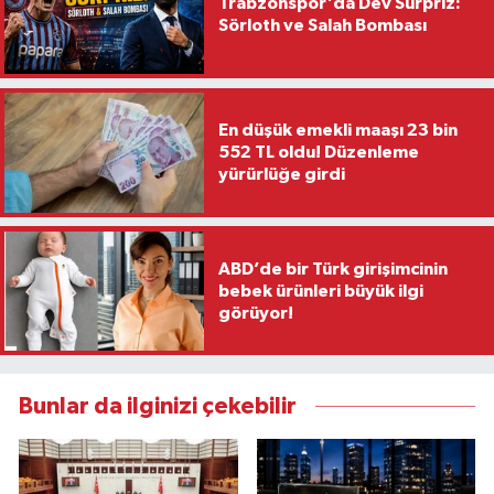
Trabzonspor'da Dev Sürpriz:
Sörloth ve Salah Bombası
En düşük emekli maaşı 23 bin
552 TL oldu! Düzenleme
yürürlüğe girdi
ABD’de bir Türk girişimcinin
bebek ürünleri büyük ilgi
görüyor!
Bunlar da ilginizi çekebilir