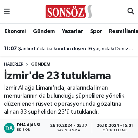
Asayiş
Ankara Nöbetçi Eczaneler
Ekonomi
Gündem
Yazarlar
Spor
Resmi İlanl
Astroloji & Burçlar
Ankara Hava Durumu
11:07
Şanlıurfa’da balkondan düşen 16 yaşındaki Deniz hayatını kaybetti
Bilim & Teknoloji
Ankara Namaz Vakitleri
HABERLER
GÜNDEM
Biyografi
Ankara Trafik Yoğunluk Haritası
İzmir'de 23 tutuklama
Çevre
Süper Lig Puan Durumu ve Fikstür
İzmir Aliağa Limanı'nda, aralarında liman
memurlarının da bulunduğu şüphelilere yönelik
Diğer
Tüm Manşetler
düzenlenen rüşvet operasyonunda gözaltına
alınan 33 şüpheliden 23'ü tutuklandı.
Dünya
Son Dakika Haberleri
DHA AJANSI
26.10.2024 - 05:17
26.10.2024 - 15:01
EDITÖR
YAYINLANMA
GÜNCELLEME
Eğitim
Haber Arşivi