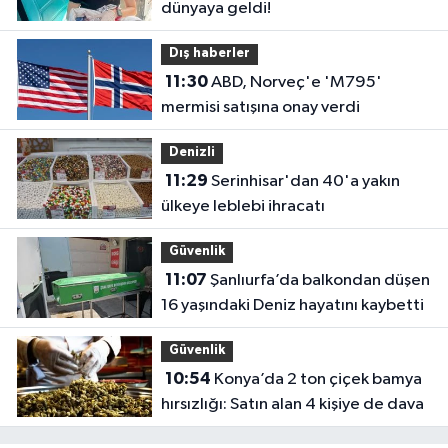
dünyaya geldi!
Dış haberler
11:30
ABD, Norveç'e 'M795'
mermisi satışına onay verdi
Denizli
11:29
Serinhisar'dan 40'a yakın
ülkeye leblebi ihracatı
Güvenlik
11:07
Şanlıurfa’da balkondan düşen
16 yaşındaki Deniz hayatını kaybetti
Güvenlik
10:54
Konya’da 2 ton çiçek bamya
hırsızlığı: Satın alan 4 kişiye de dava