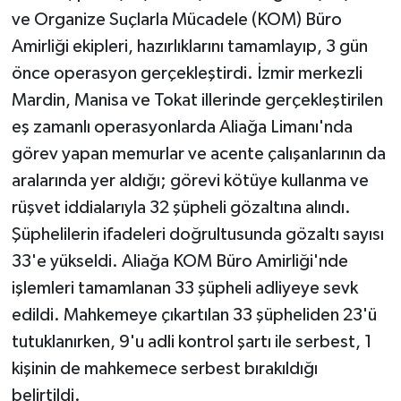
ve Organize Suçlarla Mücadele (KOM) Büro
Magazin
Amirliği ekipleri, hazırlıklarını tamamlayıp, 3 gün
önce operasyon gerçekleştirdi. İzmir merkezli
Resmi İlanlar
Mardin, Manisa ve Tokat illerinde gerçekleştirilen
eş zamanlı operasyonlarda Aliağa Limanı'nda
Sağlık
görev yapan memurlar ve acente çalışanlarının da
Seri İlan
aralarında yer aldığı; görevi kötüye kullanma ve
rüşvet iddialarıyla 32 şüpheli gözaltına alındı.
Siyaset
Şüphelilerin ifadeleri doğrultusunda gözaltı sayısı
33'e yükseldi. Aliağa KOM Büro Amirliği'nde
Sokak Hayvanlarını Sahiplendirme
işlemleri tamamlanan 33 şüpheli adliyeye sevk
edildi. Mahkemeye çıkartılan 33 şüpheliden 23'ü
Sonsöz Özel
tutuklanırken, 9'u adli kontrol şartı ile serbest, 1
Spor
kişinin de mahkemece serbest bırakıldığı
belirtildi.