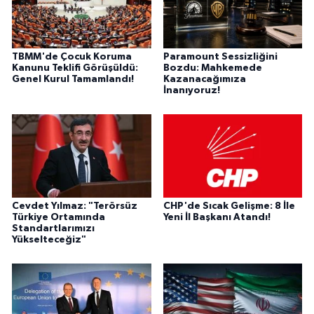
TBMM'de Çocuk Koruma
Paramount Sessizliğini
Kanunu Teklifi Görüşüldü:
Bozdu: Mahkemede
Genel Kurul Tamamlandı!
Kazanacağımıza
İnanıyoruz!
Cevdet Yılmaz: "Terörsüz
CHP'de Sıcak Gelişme: 8 İle
Türkiye Ortamında
Yeni İl Başkanı Atandı!
Standartlarımızı
Yükselteceğiz"