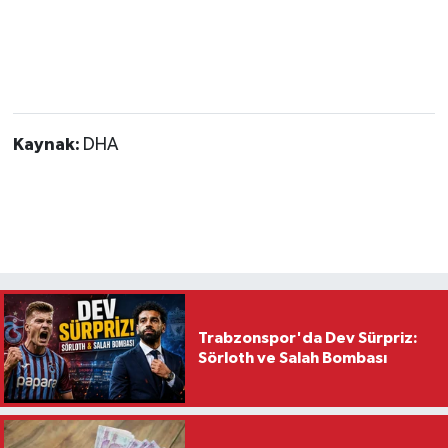
Kaynak:
DHA
Trabzonspor'da Dev Sürpriz:
Sörloth ve Salah Bombası