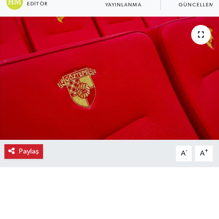
EDITÖR
YAYINLANMA
GÜNCELLEME
Ekonomi
Eleman
Emlak
Gündem
Gurme
Haber
Paylaş
-
+
A
A
İlçe Haberleri
Keşfet
Kültür & Sanat