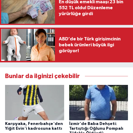
En düşük emekli maaşı 23 bin
552 TL oldu! Düzenleme
yürürlüğe girdi
ABD’de bir Türk girişimcinin
bebek ürünleri büyük ilgi
görüyor!
Bunlar da ilginizi çekebilir
Karşıyaka, Fenerbahçe'den
İzmir'de Baba Dehşeti:
Yiğit Evin'i kadrosuna kattı
Tartıştığı Oğlunu Pompalı