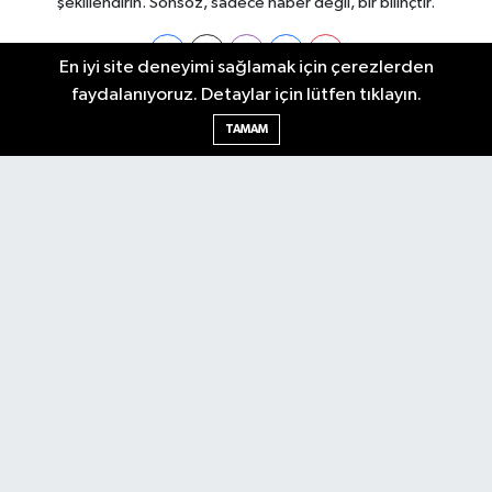
şekillendirin. Sonsöz, sadece haber değil, bir bilinçtir.
En iyi site deneyimi sağlamak için çerezlerden
faydalanıyoruz. Detaylar için lütfen tıklayın.
Ankara Nöbetçi Eczaneler
TAMAM
Ankara Hava Durumu
Ankara Namaz Vakitleri
Ankara Trafik Yoğunluk Haritası
Puan Durumu ve Fikstür
Tüm Manşetler
Son Dakika Haberleri
Haber Arşivi
Künye
Ekonomi
Gündem
Yazarlar
Spor
Politika
Magazin
Gündem
Asayiş
Sonsöz Özel