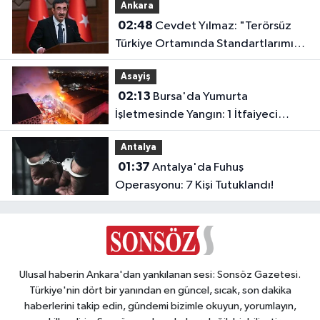
Ankara
02:48
Cevdet Yılmaz: "Terörsüz
Türkiye Ortamında Standartlarımızı
Yükselteceğiz"
Asayiş
02:13
Bursa'da Yumurta
İşletmesinde Yangın: 1 İtfaiyeci
Dumandan Etkilendi
Antalya
01:37
Antalya'da Fuhuş
Operasyonu: 7 Kişi Tutuklandı!
Ulusal haberin Ankara'dan yankılanan sesi: Sonsöz Gazetesi.
Türkiye'nin dört bir yanından en güncel, sıcak, son dakika
haberlerini takip edin, gündemi bizimle okuyun, yorumlayın,