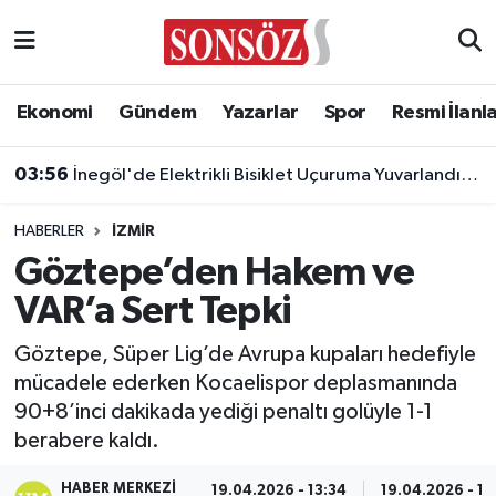
Asayiş
Ankara Nöbetçi Eczaneler
Ekonomi
Gündem
Yazarlar
Spor
Resmi İlanl
Astroloji & Burçlar
Ankara Hava Durumu
03:56
İnegöl'de Elektrikli Bisiklet Uçuruma Yuvarlandı: 3 Çocuk Yaralandı!
Bilim & Teknoloji
Ankara Namaz Vakitleri
HABERLER
İZMIR
Biyografi
Ankara Trafik Yoğunluk Haritası
Göztepe’den Hakem ve
VAR’a Sert Tepki
Çevre
Süper Lig Puan Durumu ve Fikstür
Göztepe, Süper Lig’de Avrupa kupaları hedefiyle
Diğer
Tüm Manşetler
mücadele ederken Kocaelispor deplasmanında
90+8’inci dakikada yediği penaltı golüyle 1-1
Dünya
Son Dakika Haberleri
berabere kaldı.
Eğitim
Haber Arşivi
HABER MERKEZI
19.04.2026 - 13:34
19.04.2026 - 13