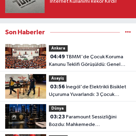
İnternet Kullanımı Rekor Kırdı!
Son Haberler
Ankara
04:49
TBMM'de Çocuk Koruma
Kanunu Teklifi Görüşüldü: Genel
Kurul Tamamlandı!
Asayiş
03:56
İnegöl'de Elektrikli Bisiklet
Uçuruma Yuvarlandı: 3 Çocuk
Yaralandı!
Dünya
03:23
Paramount Sessizliğini
Bozdu: Mahkemede
Kazanacağımıza İnanıyoruz!