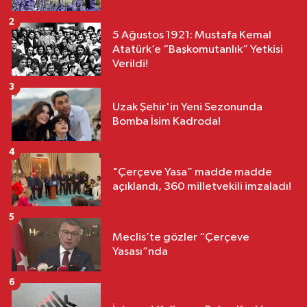
2
5 Ağustos 1921: Mustafa Kemal
Atatürk’e “Başkomutanlık” Yetkisi
Verildi!
3
Uzak Şehir'in Yeni Sezonunda
Bomba İsim Kadroda!
4
"Çerçeve Yasa” madde madde
açıklandı, 360 milletvekili imzaladı!
5
Meclis’te gözler “Çerçeve
Yasası”nda
6