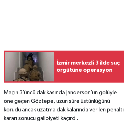
Magazin
Resmi İlanlar
Sağlık
Seri İlan
İzmir merkezli 3 ilde suç
örgütüne operasyon
Siyaset
Sokak Hayvanlarını Sahiplendirme
Maçın 3’üncü dakikasında Janderson’un golüyle
öne geçen Göztepe, uzun süre üstünlüğünü
Sonsöz Özel
korudu ancak uzatma dakikalarında verilen penaltı
Spor
kararı sonucu galibiyeti kaçırdı.