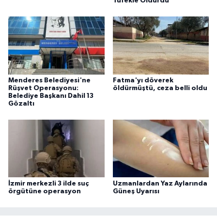
Tüfekle Öldürdü
Menderes Belediyesi'ne
Fatma'yı döverek
Rüşvet Operasyonu:
öldürmüştü, ceza belli oldu
Belediye Başkanı Dahil 13
Gözaltı
İzmir merkezli 3 ilde suç
Uzmanlardan Yaz Aylarında
örgütüne operasyon
Güneş Uyarısı