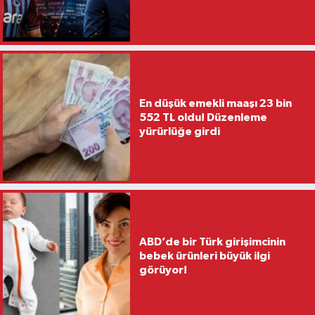
En düşük emekli maaşı 23 bin
552 TL oldu! Düzenleme
yürürlüğe girdi
ABD’de bir Türk girişimcinin
bebek ürünleri büyük ilgi
görüyor!