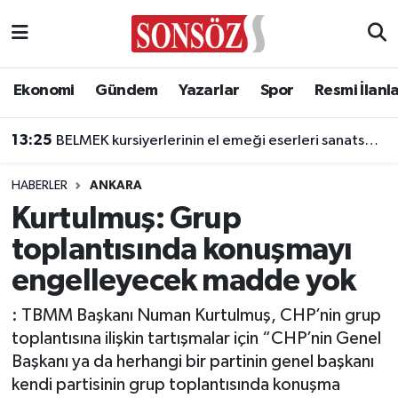
Asayiş
Ankara Nöbetçi Eczaneler
Ekonomi
Gündem
Yazarlar
Spor
Resmi İlanl
Astroloji & Burçlar
Ankara Hava Durumu
13:25
BELMEK kursiyerlerinin el emeği eserleri sanatseverlerle buluşuyor
Bilim & Teknoloji
Ankara Namaz Vakitleri
HABERLER
ANKARA
Biyografi
Ankara Trafik Yoğunluk Haritası
Kurtulmuş: Grup
toplantısında konuşmayı
Çevre
Süper Lig Puan Durumu ve Fikstür
engelleyecek madde yok
Diğer
Tüm Manşetler
: TBMM Başkanı Numan Kurtulmuş, CHP’nin grup
toplantısına ilişkin tartışmalar için “CHP’nin Genel
Dünya
Son Dakika Haberleri
Başkanı ya da herhangi bir partinin genel başkanı
kendi partisinin grup toplantısında konuşma
Eğitim
Haber Arşivi