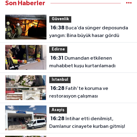
Son Haberler
Güvenlik
16:38
Buca’da sünger deposunda
yangın: Bina büyük hasar gördü
Edirne
16:31
Dumandan etkilenen
muhabbet kuşu kurtarılamadı
Istanbul
16:28
Fatih'te koruma ve
restorasyon çalışması
Asayiş
16:28
İntihar etti denilmişt,
Damlanur cinayete kurban gitmiş!