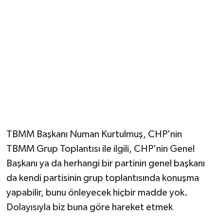
Magazin
Resmi İlanlar
Sağlık
Seri İlan
Siyaset
TBMM Başkanı Numan Kurtulmuş, CHP'nin
Sokak Hayvanlarını Sahiplendirme
TBMM Grup Toplantısı ile ilgili, CHP'nin Genel
Başkanı ya da herhangi bir partinin genel başkanı
Sonsöz Özel
da kendi partisinin grup toplantısında konuşma
yapabilir, bunu önleyecek hiçbir madde yok.
Spor
Dolayısıyla biz buna göre hareket etmek