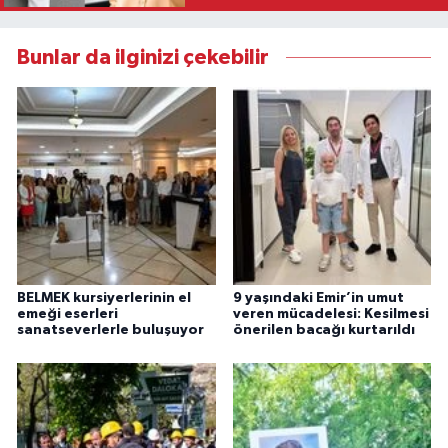
Bunlar da ilginizi çekebilir
BELMEK kursiyerlerinin el
9 yaşındaki Emir’in umut
emeği eserleri
veren mücadelesi: Kesilmesi
sanatseverlerle buluşuyor
önerilen bacağı kurtarıldı