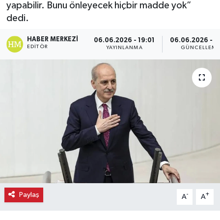
yapabilir. Bunu önleyecek hiçbir madde yok”
dedi.
Ekonomi
HABER MERKEZI
06.06.2026 - 19:01
06.06.2026 - 1
Eleman
EDITÖR
YAYINLANMA
GÜNCELLEM
Emlak
Gündem
Gurme
Haber
İlçe Haberleri
Keşfet
Paylaş
-
+
A
A
Kültür & Sanat