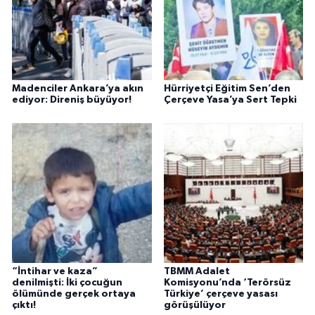
Madenciler Ankara’ya akın
Hürriyetçi Eğitim Sen’den
ediyor: Direniş büyüyor!
Çerçeve Yasa’ya Sert Tepki
“İntihar ve kaza”
TBMM Adalet
denilmişti: İki çocuğun
Komisyonu’nda ‘Terörsüz
ölümünde gerçek ortaya
Türkiye’ çerçeve yasası
çıktı!
görüşülüyor