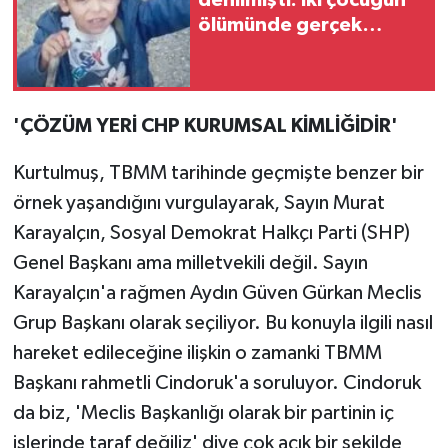
ölümünde gerçek
ortaya çıktı!
'ÇÖZÜM YERİ CHP KURUMSAL KİMLİĞİDİR'
Kurtulmuş, TBMM tarihinde geçmişte benzer bir
örnek yaşandığını vurgulayarak, Sayın Murat
Karayalçın, Sosyal Demokrat Halkçı Parti (SHP)
Genel Başkanı ama milletvekili değil. Sayın
Karayalçın'a rağmen Aydın Güven Gürkan Meclis
Grup Başkanı olarak seçiliyor. Bu konuyla ilgili nasıl
hareket edileceğine ilişkin o zamanki TBMM
Başkanı rahmetli Cindoruk'a soruluyor. Cindoruk
da biz, 'Meclis Başkanlığı olarak bir partinin iç
işlerinde taraf değiliz' diye çok açık bir şekilde