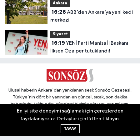
Ankara
16:26
ABB’den Ankara’ya yeni kedi
merkezi!
Siyaset
16:19
YENİ Parti Manisa İl Başkanı
İlksen Özalper tutuklandı!
Ulusal haberin Ankara'dan yankılanan sesi: Sonsöz Gazetesi.
Türkiye'nin dört bir yanından en güncel, sıcak, son dakika
haberlerini takip edin, gündemi bizimle okuyun, yorumlayın,
şekillendirin. Sonsöz, sadece haber değil, bir bilinçtir.
En iyi site deneyimi sağlamak için çerezlerden
faydalanıyoruz. Detaylar için lütfen tıklayın.
TAMAM