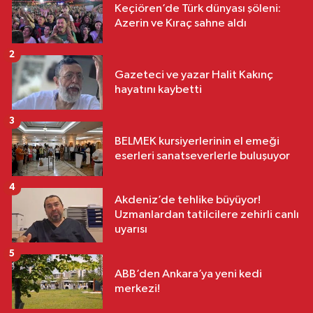
Keçiören’de Türk dünyası şöleni:
Azerin ve Kıraç sahne aldı
2
Gazeteci ve yazar Halit Kakınç
hayatını kaybetti
3
BELMEK kursiyerlerinin el emeği
eserleri sanatseverlerle buluşuyor
4
Akdeniz’de tehlike büyüyor!
Uzmanlardan tatilcilere zehirli canlı
uyarısı
5
ABB’den Ankara’ya yeni kedi
merkezi!