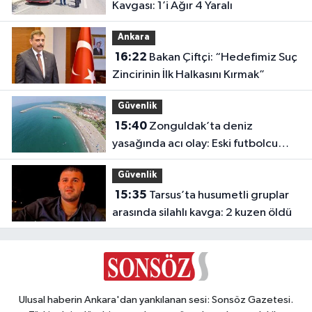
Kavgası: 1’i Ağır 4 Yaralı
Ankara
16:22
Bakan Çiftçi: “Hedefimiz Suç
Zincirinin İlk Halkasını Kırmak”
Güvenlik
15:40
Zonguldak’ta deniz
yasağında acı olay: Eski futbolcu
Hakan Ergin hayatını kaybetti
Güvenlik
15:35
Tarsus’ta husumetli gruplar
arasında silahlı kavga: 2 kuzen öldü
Ulusal haberin Ankara'dan yankılanan sesi: Sonsöz Gazetesi.