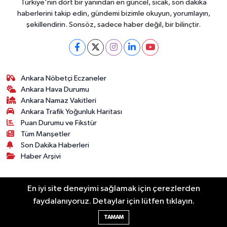
Türkiye'nin dört bir yanından en güncel, sıcak, son dakika
haberlerini takip edin, gündemi bizimle okuyun, yorumlayın,
şekillendirin. Sonsöz, sadece haber değil, bir bilinçtir.
Ankara Nöbetçi Eczaneler
Ankara Hava Durumu
Ankara Namaz Vakitleri
Ankara Trafik Yoğunluk Haritası
Puan Durumu ve Fikstür
Tüm Manşetler
Son Dakika Haberleri
Haber Arşivi
Künye
Ekonomi
Gündem
Yazarlar
Spor
En iyi site deneyimi sağlamak için çerezlerden
Politika
Magazin
Gündem
Asayiş
faydalanıyoruz. Detaylar için lütfen tıklayın.
Sonsöz Özel
TAMAM