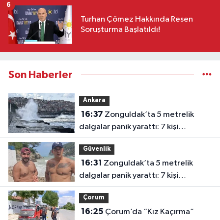
6
Turhan Çömez Hakkında Resen
Soruşturma Başlatıldı!
Son Haberler
Ankara
16:37
Zonguldak’ta 5 metrelik
dalgalar panik yarattı: 7 kişi
kurtarıldı
Güvenlik
16:31
Zonguldak’ta 5 metrelik
dalgalar panik yarattı: 7 kişi
kurtarıldı
Çorum
16:25
Çorum’da “Kız Kaçırma”