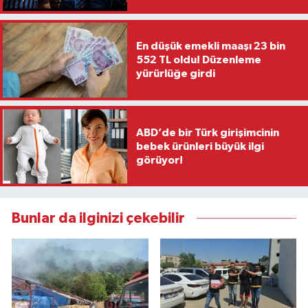
En düşük emekli maaşı 23 bin
552 TL oldu! Düzenleme
yürürlüğe girdi
ABD’de bir Türk girişimcinin
bebek ürünleri büyük ilgi
görüyor!
Bunlar da ilginizi çekebilir