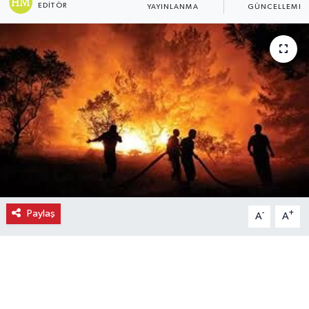
EDITÖR
YAYINLANMA
GÜNCELLEME
Ekonomi
Eleman
Emlak
Gündem
Gurme
Haber
Paylaş
-
+
A
A
İlçe Haberleri
Keşfet
Kültür & Sanat