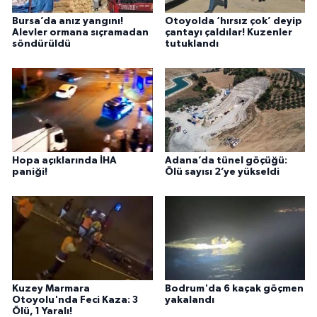
Bursa’da anız yangını!
Otoyolda ‘hırsız çok’ deyip
Alevler ormana sıçramadan
çantayı çaldılar! Kuzenler
söndürüldü
tutuklandı
Hopa açıklarında İHA
Adana’da tünel göçüğü:
paniği!
Ölü sayısı 2’ye yükseldi
Kuzey Marmara
Bodrum'da 6 kaçak göçmen
Otoyolu'nda Feci Kaza: 3
yakalandı
Ölü, 1 Yaralı!