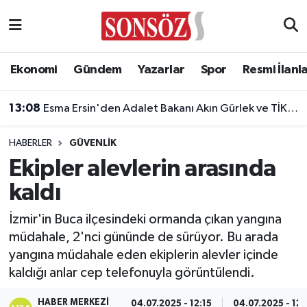
Asayiş
Ankara Nöbetçi Eczaneler
Ekonomi
Gündem
Yazarlar
Spor
Resmi İlanl
Astroloji & Burçlar
Ankara Hava Durumu
13:08
Esma Ersin'den Adalet Bakanı Akın Gürlek ve TİKA Başkanı Abdullah Eren'e ziyaret
Bilim & Teknoloji
Ankara Namaz Vakitleri
HABERLER
GÜVENLIK
Biyografi
Ankara Trafik Yoğunluk Haritası
Ekipler alevlerin arasında
kaldı
Çevre
Süper Lig Puan Durumu ve Fikstür
İzmir'in Buca ilçesindeki ormanda çıkan yangına
Diğer
Tüm Manşetler
müdahale, 2'nci gününde de sürüyor. Bu arada
yangına müdahale eden ekiplerin alevler içinde
Dünya
Son Dakika Haberleri
kaldığı anlar cep telefonuyla görüntülendi.
Eğitim
Haber Arşivi
HABER MERKEZI
04.07.2025 - 12:15
04.07.2025 - 12: