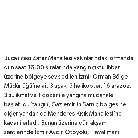
Magazin
Resmi İlanlar
Sağlık
Buca ilçesi Zafer Mahallesi yakınlarındaki ormanda
Seri İlan
dün saat 16.00 sıralarında yangın çıktı. İhbar
üzerine bölgeye sevk edilen İzmir Orman Bölge
Siyaset
Müdürlüğü’ne ait 3 uçak, 3 helikopter, 16 arazöz,
Sokak Hayvanlarını Sahiplendirme
3 su ikmal ve 1 dozer ile yangına müdahale
başlatıldı. Yangın, Gaziemir'in Sarnıç bölgesine
Sonsöz Özel
diğer yandan da Menderes Kısık Mahallesi'ne
kadar ilerledi. Bunun üzerine dün akşam
Spor
saatlerinde İzmir Aydın Otoyolu, Havalimanı