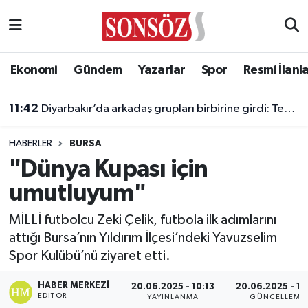
Asayiş
Ankara Nöbetçi Eczaneler
Ekonomi
Gündem
Yazarlar
Spor
Resmi İlanl
Astroloji & Burçlar
Ankara Hava Durumu
11:42
Diyarbakır’da arkadaş grupları birbirine girdi: Tekme ve yumruklar havada uçuştu
Bilim & Teknoloji
Ankara Namaz Vakitleri
HABERLER
BURSA
Biyografi
Ankara Trafik Yoğunluk Haritası
"Dünya Kupası için
umutluyum"
Çevre
Süper Lig Puan Durumu ve Fikstür
MİLLİ futbolcu Zeki Çelik, futbola ilk adımlarını
Diğer
Tüm Manşetler
attığı Bursa’nın Yıldırım İlçesi’ndeki Yavuzselim
Spor Kulübü’nü ziyaret etti.
Dünya
Son Dakika Haberleri
HABER MERKEZI
20.06.2025 - 10:13
20.06.2025 - 10
Eğitim
Haber Arşivi
EDITÖR
YAYINLANMA
GÜNCELLEME