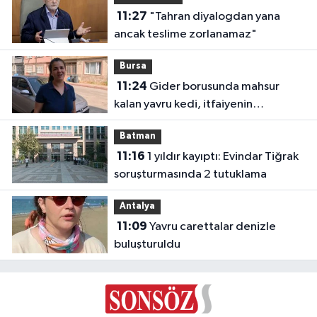
11:27
"Tahran diyalogdan yana
ancak teslime zorlanamaz"
Bursa
11:24
Gider borusunda mahsur
kalan yavru kedi, itfaiyenin
müdahalesiyle kurtarıldı
Batman
11:16
1 yıldır kayıptı: Evindar Tiğrak
soruşturmasında 2 tutuklama
Antalya
11:09
Yavru carettalar denizle
buluşturuldu