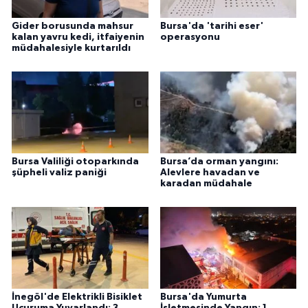
Gider borusunda mahsur
Bursa'da 'tarihi eser'
kalan yavru kedi, itfaiyenin
operasyonu
müdahalesiyle kurtarıldı
Bursa Valiliği otoparkında
Bursa’da orman yangını:
şüpheli valiz paniği
Alevlere havadan ve
karadan müdahale
İnegöl'de Elektrikli Bisiklet
Bursa'da Yumurta