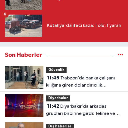
6
Kütahya'da ifeci kaza: 1 ölü, 1 yaralı
Son Haberler
Güvenlik
11:45
Trabzon’da banka çalışanı
kılığına giren dolandırıcılık
şebekesine operasyon: 5 tutuklama
Diyarbakır
11:42
Diyarbakır’da arkadaş
grupları birbirine girdi: Tekme ve
yumruklar havada uçuştu
Dış haberler