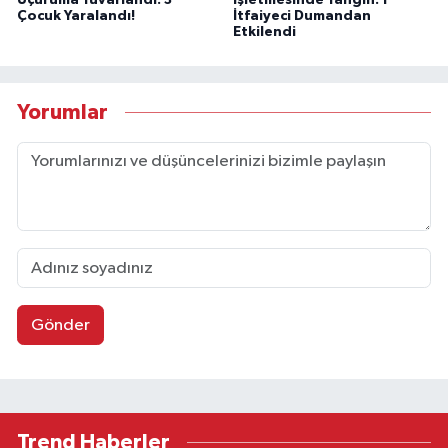
Uçuruma Yuvarlandı: 3
İşletmesinde Yangın: 1
Çocuk Yaralandı!
İtfaiyeci Dumandan
Etkilendi
Yorumlar
Gönder
Trend Haberler