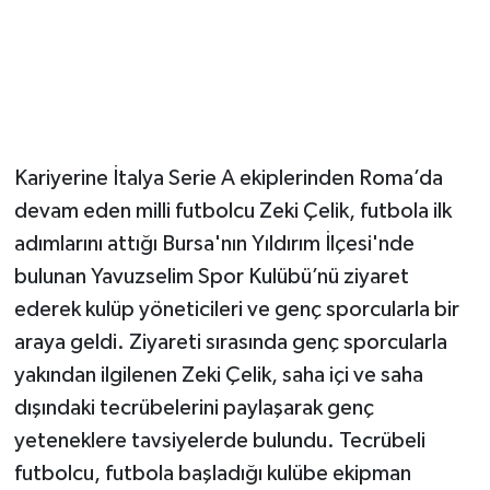
Magazin
Resmi İlanlar
Sağlık
Kariyerine İtalya Serie A ekiplerinden Roma’da
devam eden milli futbolcu Zeki Çelik, futbola ilk
Seri İlan
adımlarını attığı Bursa'nın Yıldırım İlçesi'nde
Siyaset
bulunan Yavuzselim Spor Kulübü’nü ziyaret
ederek kulüp yöneticileri ve genç sporcularla bir
Sokak Hayvanlarını Sahiplendirme
araya geldi. Ziyareti sırasında genç sporcularla
yakından ilgilenen Zeki Çelik, saha içi ve saha
Sonsöz Özel
dışındaki tecrübelerini paylaşarak genç
yeteneklere tavsiyelerde bulundu. Tecrübeli
Spor
futbolcu, futbola başladığı kulübe ekipman