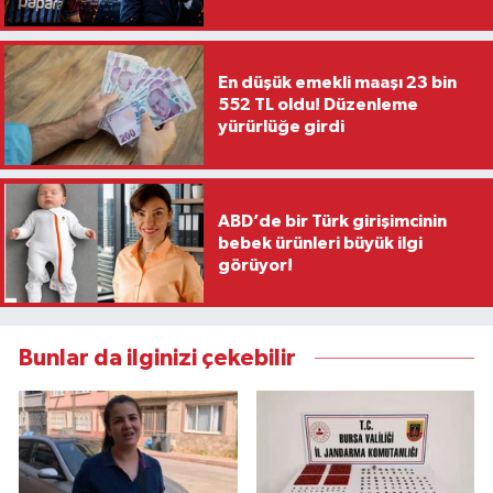
En düşük emekli maaşı 23 bin
552 TL oldu! Düzenleme
yürürlüğe girdi
ABD’de bir Türk girişimcinin
bebek ürünleri büyük ilgi
görüyor!
Bunlar da ilginizi çekebilir