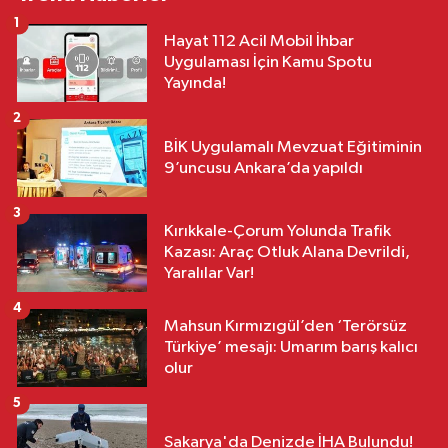
1
Hayat 112 Acil Mobil İhbar
Uygulaması İçin Kamu Spotu
Yayında!
2
BİK Uygulamalı Mevzuat Eğitiminin
9’uncusu Ankara’da yapıldı
3
Kırıkkale-Çorum Yolunda Trafik
Kazası: Araç Otluk Alana Devrildi,
Yaralılar Var!
4
Mahsun Kırmızıgül’den ‘Terörsüz
Türkiye’ mesajı: Umarım barış kalıcı
olur
5
Sakarya'da Denizde İHA Bulundu!