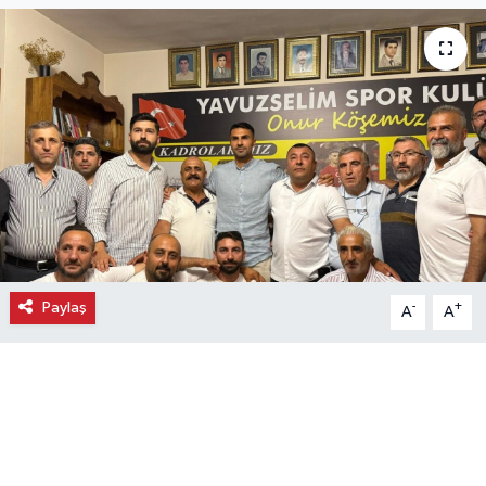
Ekonomi
Eleman
Emlak
Gündem
Gurme
Paylaş
-
+
A
A
Haber
İlçe Haberleri
Keşfet
Kültür & Sanat