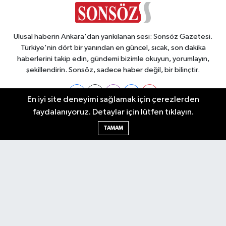
Ulusal haberin Ankara'dan yankılanan sesi: Sonsöz Gazetesi.
Türkiye'nin dört bir yanından en güncel, sıcak, son dakika
haberlerini takip edin, gündemi bizimle okuyun, yorumlayın,
şekillendirin. Sonsöz, sadece haber değil, bir bilinçtir.
En iyi site deneyimi sağlamak için çerezlerden
faydalanıyoruz. Detaylar için lütfen tıklayın.
Ankara Nöbetçi Eczaneler
TAMAM
Ankara Hava Durumu
Ankara Namaz Vakitleri
Ankara Trafik Yoğunluk Haritası
Puan Durumu ve Fikstür
Tüm Manşetler
Son Dakika Haberleri
Haber Arşivi