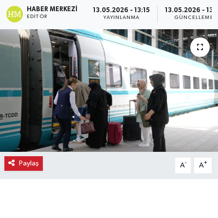
HABER MERKEZI
13.05.2026 - 13:15
13.05.2026 - 13:
Ekonomi
EDITÖR
YAYINLANMA
GÜNCELLEME
Eleman
Emlak
Gündem
Gurme
Haber
Paylaş
-
+
A
A
İlçe Haberleri
Keşfet
Kültür & Sanat