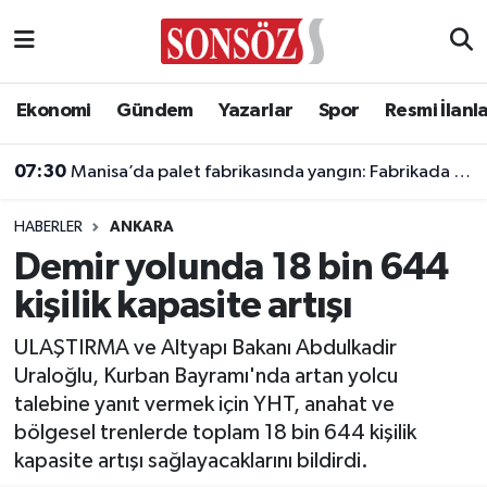
Asayiş
Ankara Nöbetçi Eczaneler
Ekonomi
Gündem
Yazarlar
Spor
Resmi İlanl
Astroloji & Burçlar
Ankara Hava Durumu
07:30
Manisa’da palet fabrikasında yangın: Fabrikada hasar oluştu
Bilim & Teknoloji
Ankara Namaz Vakitleri
HABERLER
ANKARA
Biyografi
Ankara Trafik Yoğunluk Haritası
Demir yolunda 18 bin 644
kişilik kapasite artışı
Çevre
Süper Lig Puan Durumu ve Fikstür
ULAŞTIRMA ve Altyapı Bakanı Abdulkadir
Diğer
Tüm Manşetler
Uraloğlu, Kurban Bayramı'nda artan yolcu
talebine yanıt vermek için YHT, anahat ve
Dünya
Son Dakika Haberleri
bölgesel trenlerde toplam 18 bin 644 kişilik
kapasite artışı sağlayacaklarını bildirdi.
Eğitim
Haber Arşivi