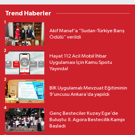
Trend Haberler
1
Akif Manaf’a “Sudan-Türkiye Barış
Ödülü” verildi
2
Hayat 112 Acil Mobil İhbar
Uygulaması İçin Kamu Spotu
Yayında!
3
BİK Uygulamalı Mevzuat Eğitiminin
9’uncusu Ankara’da yapıldı
4
Genç Besteciler Kuzey Ege’de
Buluştu: II. Agora Bestecilik Kampı
Başladı