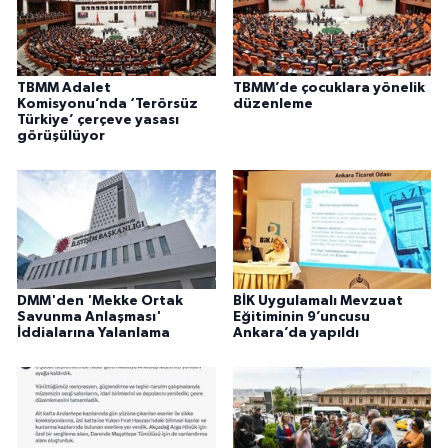
TBMM Adalet
TBMM’de çocuklara yönelik
Komisyonu’nda ‘Terörsüz
düzenleme
Türkiye’ çerçeve yasası
görüşülüyor
DMM'den 'Mekke Ortak
BİK Uygulamalı Mevzuat
Savunma Anlaşması'
Eğitiminin 9’uncusu
İddialarına Yalanlama
Ankara’da yapıldı