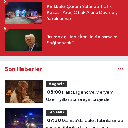
5
Kırıkkale-Çorum Yolunda Trafik
Kazası: Araç Otluk Alana Devrildi,
Yaralılar Var!
6
Trump açıkladı; İran ile Anlaşma mı
Sağlanacak?
Son Haberler
Magazin
08:00
Halit Ergenç ve Meryem
Uzerli yıllar sonra aynı projede
Güvenlik
07:30
Manisa’da palet fabrikasında
yangın: Fabrikada hasar oluştu