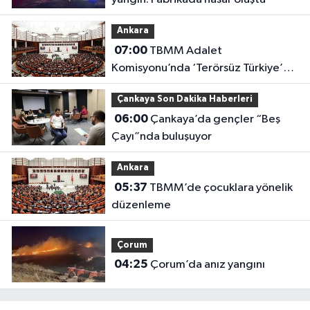
Ankara
07:00
TBMM Adalet
Komisyonu’nda ‘Terörsüz Türkiye’
çerçeve yasası görüşülüyor
Çankaya Son Dakika Haberleri
06:00
Çankaya’da gençler “Beş
Çayı”nda buluşuyor
Ankara
05:37
TBMM’de çocuklara yönelik
düzenleme
Çorum
04:25
Çorum’da anız yangını