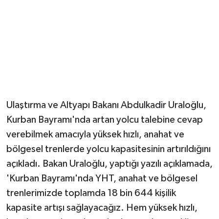
Magazin
Resmi İlanlar
Sağlık
Seri İlan
Ulaştırma ve Altyapı Bakanı Abdulkadir Uraloğlu,
Kurban Bayramı'nda artan yolcu talebine cevap
Siyaset
verebilmek amacıyla yüksek hızlı, anahat ve
Sokak Hayvanlarını Sahiplendirme
bölgesel trenlerde yolcu kapasitesinin artırıldığını
açıkladı. Bakan Uraloğlu, yaptığı yazılı açıklamada,
Sonsöz Özel
'Kurban Bayramı'nda YHT, anahat ve bölgesel
trenlerimizde toplamda 18 bin 644 kişilik
Spor
kapasite artışı sağlayacağız. Hem yüksek hızlı,