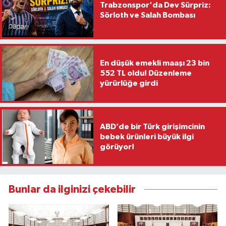
Trabzonspor'da Dev Sürpriz:
Sörloth ve Salah Bombası
En düşük emekli maaşı 23 bin
552 TL oldu! Düzenleme
yürürlüğe girdi
ABD’de bir Türk girişimcinin
bebek ürünleri büyük ilgi
görüyor!
Bunlar da ilginizi çekebilir