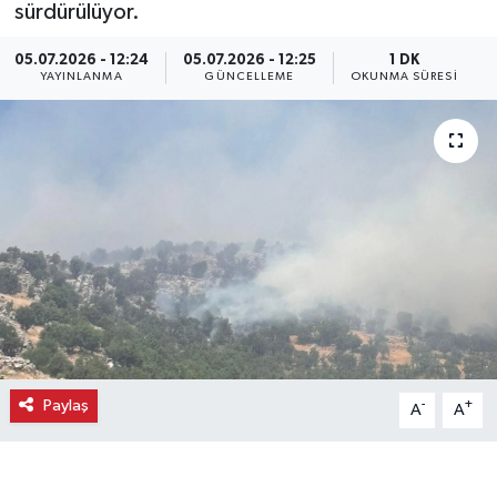
sürdürülüyor.
Ekonomi
05.07.2026 - 12:24
05.07.2026 - 12:25
1 DK
YAYINLANMA
GÜNCELLEME
OKUNMA SÜRESI
Eleman
Emlak
Gündem
Gurme
Haber
İlçe Haberleri
Paylaş
-
+
A
A
Keşfet
Kültür & Sanat