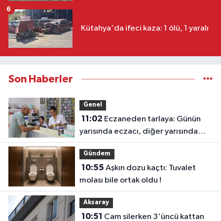
6
Kütahya'da ifeci kaza: 1 ölü, 1 yaralı
Son Haberler
Genel
11:02
Eczaneden tarlaya: Günün
yarısında eczacı, diğer yarısında
çiftçi
Gündem
10:55
Aşkın dozu kaçtı: Tuvalet
molası bile ortak oldu !
Aksaray
10:51
Cam silerken 3'üncü kattan