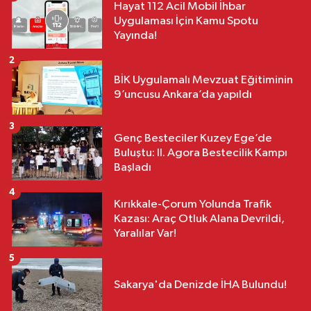
Hayat 112 Acil Mobil İhbar
Uygulaması İçin Kamu Spotu
Yayında!
2
BİK Uygulamalı Mevzuat Eğitiminin
9’uncusu Ankara’da yapıldı
3
Genç Besteciler Kuzey Ege’de
Buluştu: II. Agora Bestecilik Kampı
Başladı
4
Kırıkkale-Çorum Yolunda Trafik
Kazası: Araç Otluk Alana Devrildi,
Yaralılar Var!
5
Sakarya'da Denizde İHA Bulundu!