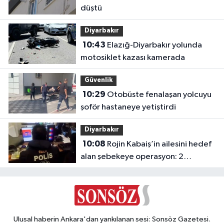
düştü
Diyarbakır
10:43
Elazığ-Diyarbakır yolunda
motosiklet kazası kamerada
Güvenlik
10:29
Otobüste fenalaşan yolcuyu
şoför hastaneye yetiştirdi
Diyarbakır
10:08
Rojin Kabaiş’in ailesini hedef
alan şebekeye operasyon: 2
tutuklama
Ulusal haberin Ankara'dan yankılanan sesi: Sonsöz Gazetesi.