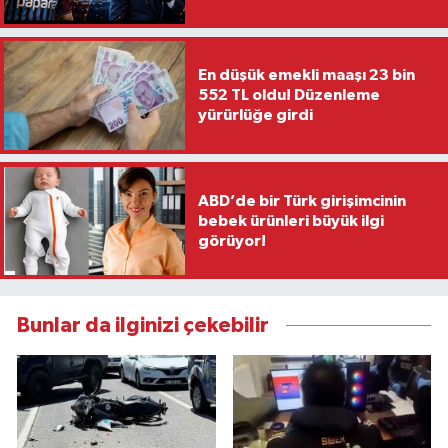
En düşük emekli maaşı 23 bin
552 TL oldu! Düzenleme
yürürlüğe girdi
ABD’de bir Türk girişimcinin
bebek ürünleri büyük ilgi
görüyor!
Bunlar da ilginizi çekebilir