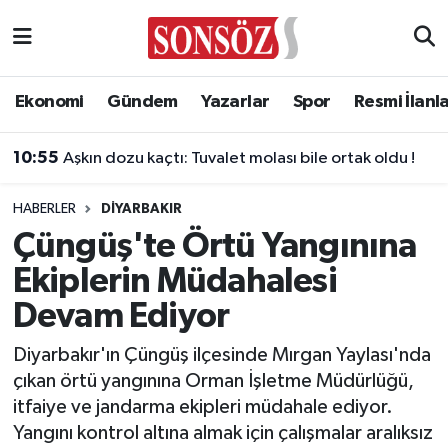
Asayiş
Ankara Nöbetçi Eczaneler
Ekonomi
Gündem
Yazarlar
Spor
Resmi İlanl
Astroloji & Burçlar
Ankara Hava Durumu
10:55
Aşkın dozu kaçtı: Tuvalet molası bile ortak oldu !
Bilim & Teknoloji
Ankara Namaz Vakitleri
HABERLER
DIYARBAKIR
Biyografi
Ankara Trafik Yoğunluk Haritası
Çüngüş'te Örtü Yangınına
Ekiplerin Müdahalesi
Çevre
Süper Lig Puan Durumu ve Fikstür
Devam Ediyor
Diğer
Tüm Manşetler
Diyarbakır'ın Çüngüş ilçesinde Mırgan Yaylası'nda
çıkan örtü yangınına Orman İşletme Müdürlüğü,
Dünya
Son Dakika Haberleri
itfaiye ve jandarma ekipleri müdahale ediyor.
Yangını kontrol altına almak için çalışmalar aralıksız
Eğitim
Haber Arşivi