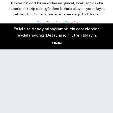
Türkiye'nin dört bir yanından en güncel, sıcak, son dakika
haberlerini takip edin, gündemi bizimle okuyun, yorumlayın,
şekillendirin. Sonsöz, sadece haber değil, bir bilinçtir.
En iyi site deneyimi sağlamak için çerezlerden
faydalanıyoruz. Detaylar için lütfen tıklayın.
Ankara Nöbetçi Eczaneler
TAMAM
Ankara Hava Durumu
Ankara Namaz Vakitleri
Ankara Trafik Yoğunluk Haritası
Puan Durumu ve Fikstür
Tüm Manşetler
Son Dakika Haberleri
Haber Arşivi
Künye
Ekonomi
Gündem
Yazarlar
Spor
Politika
Magazin
Gündem
Asayiş
Sonsöz Özel