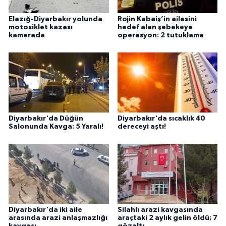
Elazığ-Diyarbakır yolunda
Rojin Kabaiş’in ailesini
motosiklet kazası
hedef alan şebekeye
kamerada
operasyon: 2 tutuklama
Diyarbakır'da Düğün
Diyarbakır'da sıcaklık 40
Salonunda Kavga: 5 Yaralı!
dereceyi aştı!
Diyarbakır'da iki aile
Silahlı arazi kavgasında
arasında arazi anlaşmazlığı
araçtaki 2 aylık gelin öldü; 7