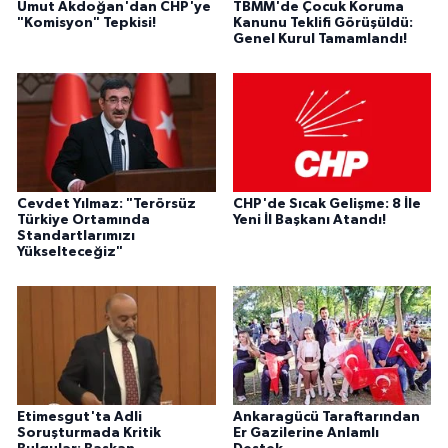
Umut Akdoğan'dan CHP'ye
TBMM'de Çocuk Koruma
"Komisyon" Tepkisi!
Kanunu Teklifi Görüşüldü:
Genel Kurul Tamamlandı!
Cevdet Yılmaz: "Terörsüz
CHP'de Sıcak Gelişme: 8 İle
Türkiye Ortamında
Yeni İl Başkanı Atandı!
Standartlarımızı
Yükselteceğiz"
Etimesgut'ta Adli
Ankaragücü Taraftarından
Soruşturmada Kritik
Er Gazilerine Anlamlı