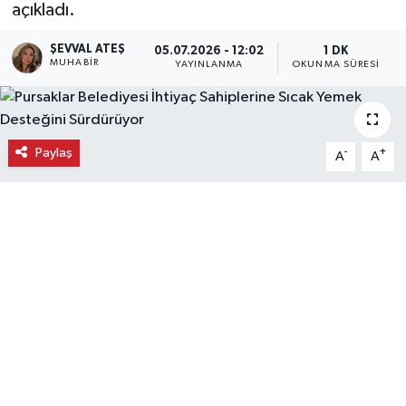
açıkladı.
Ekonomi
ŞEVVAL ATEŞ
05.07.2026 - 12:02
1 DK
MUHABIR
YAYINLANMA
OKUNMA SÜRESI
Eleman
Emlak
Paylaş
-
+
A
A
Gündem
Gurme
Haber
İlçe Haberleri
Keşfet
Kültür & Sanat