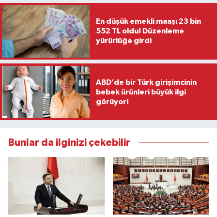
En düşük emekli maaşı 23 bin
552 TL oldu! Düzenleme
yürürlüğe girdi
ABD’de bir Türk girişimcinin
bebek ürünleri büyük ilgi
görüyor!
Bunlar da ilginizi çekebilir