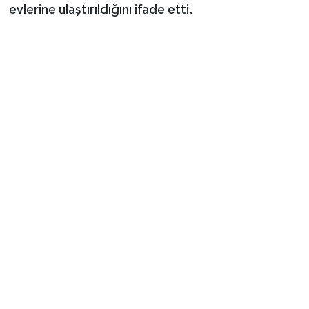
Vasıta
evlerine ulaştırıldığını ifade etti.
Yaşam