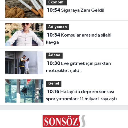
Ekonomi
10:54
Sigaraya Zam Geldi!
Adıyaman
10:34
Komşular arasında silahlı
kavga
Adana
10:30
Eve gitmek için parktan
motosiklet çaldı;
Genel
10:16
Hatay’da deprem sonrası
spor yatırımları: 11 milyar lirayı aştı