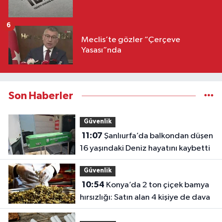
6
Meclis’te gözler “Çerçeve
Yasası”nda
Son Haberler
Güvenlik
11:07
Şanlıurfa’da balkondan düşen
16 yaşındaki Deniz hayatını kaybetti
Güvenlik
10:54
Konya’da 2 ton çiçek bamya
hırsızlığı: Satın alan 4 kişiye de dava