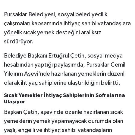
Pursaklar Belediyesi, sosyal belediyecilik
Magazin
çalışmaları kapsamında ihtiyaç sahibi vatandaşlara
Resmi İlanlar
yönelik sıcak yemek desteğini aralıksız
sürdürüyor.
Sağlık
Belediye Başkanı Ertuğrul Çetin, sosyal medya
Seri İlan
hesabından yaptığı paylaşımda, Pursaklar Cemil
Yıldırım Aşevi'nde hazırlanan yemeklerin düzenli
Siyaset
olarak ihtiyaç sahiplerine ulaştırıldığını belirtti.
Sokak Hayvanlarını Sahiplendirme
Sıcak Yemekler İhtiyaç Sahiplerinin Sofralarına
Ulaşıyor
Sonsöz Özel
Başkan Çetin, aşevinde özenle hazırlanan sıcak
yemeklerin yemek yapamayacak durumda olan
Spor
yaşlı, engelli ve ihtiyaç sahibi vatandaşların