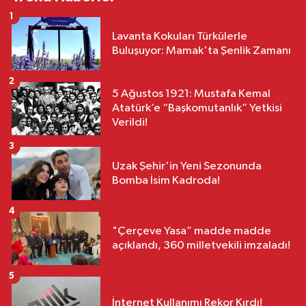
1
Lavanta Kokuları Türkülerle
Buluşuyor: Mamak'ta Şenlik Zamanı
2
5 Ağustos 1921: Mustafa Kemal
Atatürk’e “Başkomutanlık” Yetkisi
Verildi!
3
Uzak Şehir'in Yeni Sezonunda
Bomba İsim Kadroda!
4
"Çerçeve Yasa” madde madde
açıklandı, 360 milletvekili imzaladı!
5
İnternet Kullanımı Rekor Kırdı!