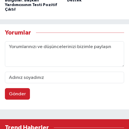
Bulgular: Başkan
Destek
Yardımcısının Testi Pozitif
Çıktı!
Yorumlar
Gönder
Trend Haberler