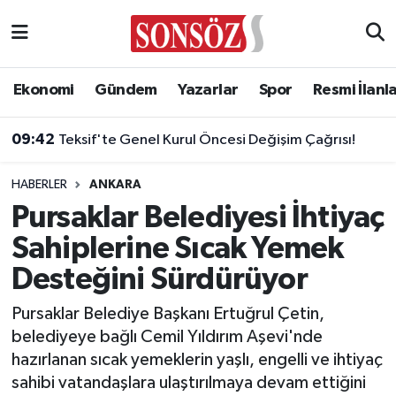
Asayiş
Ankara Nöbetçi Eczaneler
Ekonomi
Gündem
Yazarlar
Spor
Resmi İlanl
Astroloji & Burçlar
Ankara Hava Durumu
09:42
Teksif'te Genel Kurul Öncesi Değişim Çağrısı!
Bilim & Teknoloji
Ankara Namaz Vakitleri
HABERLER
ANKARA
Biyografi
Ankara Trafik Yoğunluk Haritası
Pursaklar Belediyesi İhtiyaç
Sahiplerine Sıcak Yemek
Çevre
Süper Lig Puan Durumu ve Fikstür
Desteğini Sürdürüyor
Diğer
Tüm Manşetler
Pursaklar Belediye Başkanı Ertuğrul Çetin,
belediyeye bağlı Cemil Yıldırım Aşevi'nde
Dünya
Son Dakika Haberleri
hazırlanan sıcak yemeklerin yaşlı, engelli ve ihtiyaç
sahibi vatandaşlara ulaştırılmaya devam ettiğini
Eğitim
Haber Arşivi