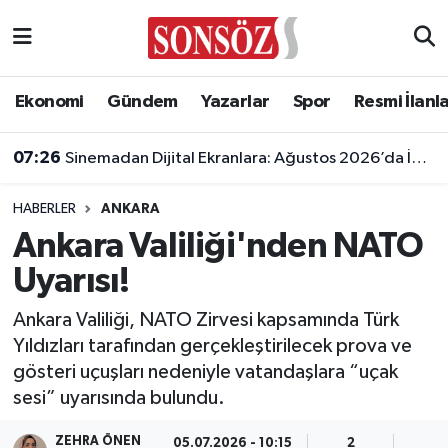
Asayiş
Ankara Nöbetçi Eczaneler
Ekonomi
Gündem
Yazarlar
Spor
Resmi İlanl
Astroloji & Burçlar
Ankara Hava Durumu
07:26
Sinemadan Dijital Ekranlara: Ağustos 2026’da İzleyiciyle Buluşan En İddialı Yapımlar
Bilim & Teknoloji
Ankara Namaz Vakitleri
HABERLER
ANKARA
Biyografi
Ankara Trafik Yoğunluk Haritası
Ankara Valiliği'nden NATO
Uyarısı!
Çevre
Süper Lig Puan Durumu ve Fikstür
Ankara Valiliği, NATO Zirvesi kapsamında Türk
Diğer
Tüm Manşetler
Yıldızları tarafından gerçekleştirilecek prova ve
gösteri uçuşları nedeniyle vatandaşlara “uçak
Dünya
Son Dakika Haberleri
sesi” uyarısında bulundu.
Eğitim
Haber Arşivi
ZEHRA ÖNEN
05.07.2026 - 10:15
2