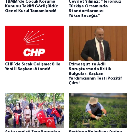
TBMM'de Çocuk Koruma
Cevdet Yılmaz: "Terörsüz
Kanunu Teklifi Görüşüldü:
Türkiye Ortamında
Genel Kurul Tamamlandı!
Standartlarımızı
Yükselteceğiz"
CHP'de Sıcak Gelişme: 8 İle
Etimesgut'ta Adli
Yeni İl Başkanı Atandı!
Soruşturmada Kritik
Bulgular: Başkan
Yardımcısının Testi Pozitif
Çıktı!
Ankaragücü Taraftarından
Keçiören Belediyesi'nden