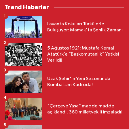
Trend Haberler
1
Lavanta Kokuları Türkülerle
Buluşuyor: Mamak'ta Şenlik Zamanı
2
5 Ağustos 1921: Mustafa Kemal
Atatürk’e “Başkomutanlık” Yetkisi
Verildi!
3
Uzak Şehir'in Yeni Sezonunda
Bomba İsim Kadroda!
4
"Çerçeve Yasa” madde madde
açıklandı, 360 milletvekili imzaladı!
5