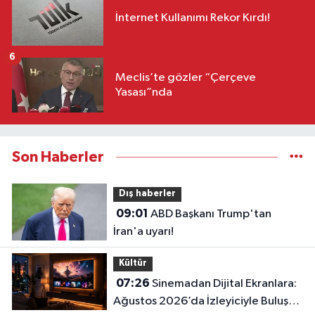
İnternet Kullanımı Rekor Kırdı!
6
Meclis’te gözler “Çerçeve
Yasası”nda
Son Haberler
Dış haberler
09:01
ABD Başkanı Trump'tan
İran'a uyarı!
Kültür
07:26
Sinemadan Dijital Ekranlara:
Ağustos 2026’da İzleyiciyle Buluşan