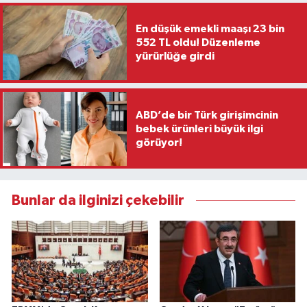
En düşük emekli maaşı 23 bin
552 TL oldu! Düzenleme
yürürlüğe girdi
ABD’de bir Türk girişimcinin
bebek ürünleri büyük ilgi
görüyor!
Bunlar da ilginizi çekebilir