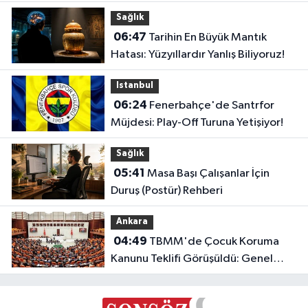
En İddialı Yapımlar
Sağlık
06:47
Tarihin En Büyük Mantık
Hatası: Yüzyıllardır Yanlış Biliyoruz!
Istanbul
06:24
Fenerbahçe'de Santrfor
Müjdesi: Play-Off Turuna Yetişiyor!
Sağlık
05:41
Masa Başı Çalışanlar İçin
Duruş (Postür) Rehberi
Ankara
04:49
TBMM'de Çocuk Koruma
Kanunu Teklifi Görüşüldü: Genel
Kurul Tamamlandı!