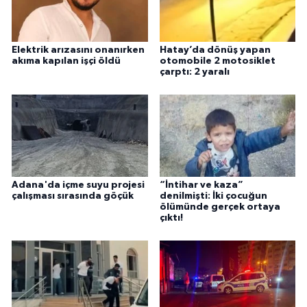
Elektrik arızasını onanırken
Hatay’da dönüş yapan
akıma kapılan işçi öldü
otomobile 2 motosiklet
çarptı: 2 yaralı
Adana'da içme suyu projesi
“İntihar ve kaza”
çalışması sırasında göçük
denilmişti: İki çocuğun
ölümünde gerçek ortaya
çıktı!