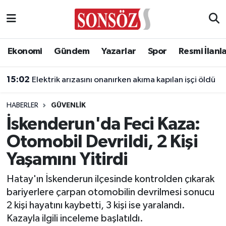
Asayiş
Ankara Nöbetçi Eczaneler
Ekonomi
Gündem
Yazarlar
Spor
Resmi İlanl
Astroloji & Burçlar
Ankara Hava Durumu
15:02
Elektrik arızasını onanırken akıma kapılan işçi öldü
Bilim & Teknoloji
Ankara Namaz Vakitleri
HABERLER
GÜVENLIK
Biyografi
Ankara Trafik Yoğunluk Haritası
İskenderun'da Feci Kaza:
Otomobil Devrildi, 2 Kişi
Çevre
Süper Lig Puan Durumu ve Fikstür
Yaşamını Yitirdi
Diğer
Tüm Manşetler
Hatay'ın İskenderun ilçesinde kontrolden çıkarak
bariyerlere çarpan otomobilin devrilmesi sonucu
Dünya
Son Dakika Haberleri
2 kişi hayatını kaybetti, 3 kişi ise yaralandı.
Kazayla ilgili inceleme başlatıldı.
Eğitim
Haber Arşivi