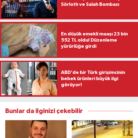
Sörloth ve Salah Bombası
En düşük emekli maaşı 23 bin
552 TL oldu! Düzenleme
yürürlüğe girdi
ABD’de bir Türk girişimcinin
bebek ürünleri büyük ilgi
görüyor!
Bunlar da ilginizi çekebilir