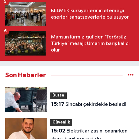
5
BELMEK kursiyerlerinin el emeği
eserleri sanatseverlerle buluşuyor
6
Mahsun Kırmızıgül’den ‘Terörsüz
Türkiye’ mesajı: Umarım barış kalıcı
olur
Son Haberler
Bursa
15:17
Sincabı çekirdekle besledi
Güvenlik
15:02
Elektrik arızasını onanırken
akıma kapılan işçi öldü