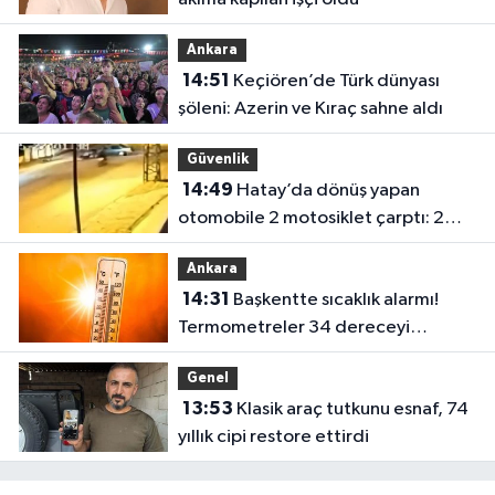
Ankara
14:51
Keçiören’de Türk dünyası
şöleni: Azerin ve Kıraç sahne aldı
Güvenlik
14:49
Hatay’da dönüş yapan
otomobile 2 motosiklet çarptı: 2
yaralı
Ankara
14:31
Başkentte sıcaklık alarmı!
Termometreler 34 dereceyi
görecek
Genel
13:53
Klasik araç tutkunu esnaf, 74
yıllık cipi restore ettirdi