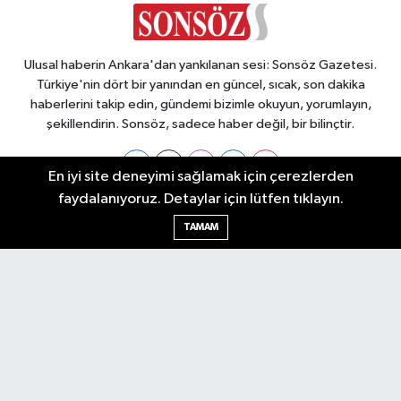
Ulusal haberin Ankara'dan yankılanan sesi: Sonsöz Gazetesi.
Türkiye'nin dört bir yanından en güncel, sıcak, son dakika
haberlerini takip edin, gündemi bizimle okuyun, yorumlayın,
şekillendirin. Sonsöz, sadece haber değil, bir bilinçtir.
En iyi site deneyimi sağlamak için çerezlerden
faydalanıyoruz. Detaylar için lütfen tıklayın.
Ankara Nöbetçi Eczaneler
TAMAM
Ankara Hava Durumu
Ankara Namaz Vakitleri
Ankara Trafik Yoğunluk Haritası
Puan Durumu ve Fikstür
Tüm Manşetler
Son Dakika Haberleri
Haber Arşivi