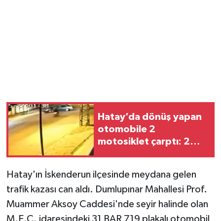
Magazin
Resmi İlanlar
Sağlık
Seri İlan
Hatay’da dönüş yapan
Siyaset
otomobile 2
motosiklet çarptı: 2
Sokak Hayvanlarını Sahiplendirme
yaralı
Hatay'ın İskenderun ilçesinde meydana gelen
Sonsöz Özel
trafik kazası can aldı. Dumlupınar Mahallesi Prof.
Spor
Muammer Aksoy Caddesi'nde seyir halinde olan
M.E.C. idaresindeki 31 BAR 719 plakalı otomobil,