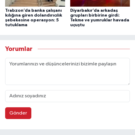
Trabzon’da banka çalışanı
Diyarbakır’da arkadaş
kılığına giren dolandırıcılık
grupları birbirine girdi:
şebekesine operasyon: 5
Tekme ve yumruklar havada
tutuklama
uçuştu
Yorumlar
Gönder