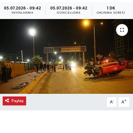
05.07.2026 - 09:42
05.07.2026 - 09:42
1 DK
Ekonomi
YAYINLANMA
GÜNCELLEME
OKUNMA SÜRESI
Eleman
Emlak
Gündem
Gurme
Haber
Paylaş
İlçe Haberleri
-
+
A
A
Keşfet
Kültür & Sanat