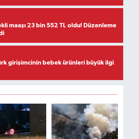
kli maaşı 23 bin 552 TL oldu! Düzenleme
di
rk girişimcinin bebek ürünleri büyük ilgi