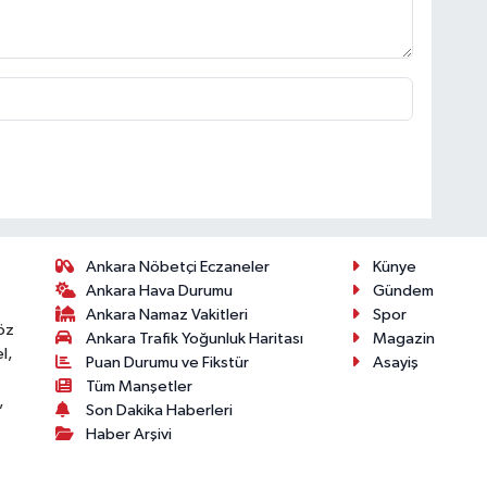
Ankara Nöbetçi Eczaneler
Künye
Ankara Hava Durumu
Gündem
Ankara Namaz Vakitleri
Spor
öz
Ankara Trafik Yoğunluk Haritası
Magazin
l,
Puan Durumu ve Fikstür
Asayiş
Tüm Manşetler
,
Son Dakika Haberleri
Haber Arşivi