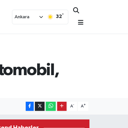
°
32
Ankara
otomobil,
-
+
A
A
rend Haberler