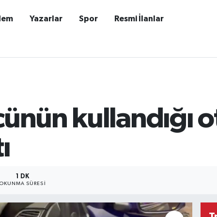
dem
Yazarlar
Spor
Resmi İlanlar
cünün kullandığı 
ı
1 DK
OKUNMA SÜRESI
T