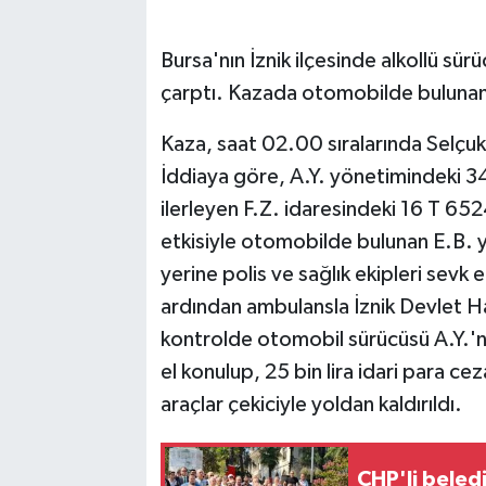
Bursa'nın İznik ilçesinde alkollü sü
çarptı. Kazada otomobilde bulunan 1
Kaza, saat 02.00 sıralarında Selç
İddiaya göre, A.Y. yönetimindeki 3
ilerleyen F.Z. idaresindeki 16 T 65
etkisiyle otomobilde bulunan E.B. y
yerine polis ve sağlık ekipleri sevk ed
ardından ambulansla İznik Devlet Has
kontrolde otomobil sürücüsü A.Y.'nin
el konulup, 25 bin lira idari para 
araçlar çekiciyle yoldan kaldırıldı.
CHP'li beled