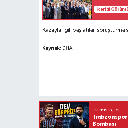
İçeriği Görünt
Kazayla ilgili başlatılan soruşturma 
Kaynak:
DHA
EDITÖRÜN SEÇTIĞI
Trabzonspor'
Bombası