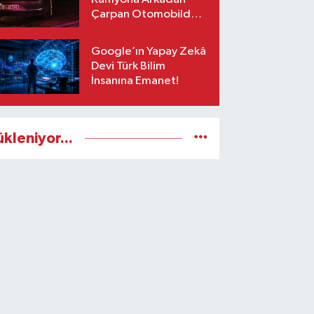
Çarpan Otomobilde 1
Ölü, 2 Ağır Yaralı
Google’ın Yapay Zekâ
Devi Türk Bilim
İnsanına Emanet!
ükleniyor...