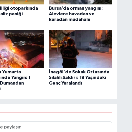
liliği otoparkında
Bursa’da orman yangını:
aliz paniği
Alevlere havadan ve
karadan müdahale
a Yumurta
İnegöl'de Sokak Ortasında
inde Yangın: 1
Silahlı Saldırı: 19 Yaşındaki
i Dumandan
Genç Yaralandı
i