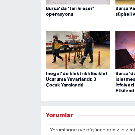
Bursa'da 'tarihi eser'
Bursa Va
operasyonu
şüpheli v
İnegöl'de Elektrikli Bisiklet
Bursa'd
Uçuruma Yuvarlandı: 3
İşletmes
Çocuk Yaralandı!
İtfaiyec
Etkilend
Yorumlar