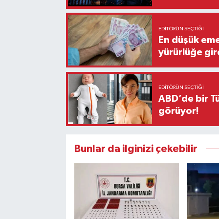
EDITÖRÜN SEÇTIĞI
En düşük eme
yürürlüğe gir
EDITÖRÜN SEÇTIĞI
ABD’de bir Tü
görüyor!
Bunlar da ilginizi çekebilir