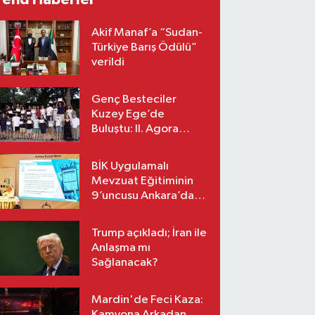
Akif Manaf’a “Sudan-
Türkiye Barış Ödülü”
verildi
Genç Besteciler
Kuzey Ege’de
Buluştu: II. Agora
Bestecilik Kampı
Başladı
BİK Uygulamalı
Mevzuat Eğitiminin
9’uncusu Ankara’da
yapıldı
Trump açıkladı; İran ile
Anlaşma mı
Sağlanacak?
Mardin'de Feci Kaza:
Kamyona Arkadan