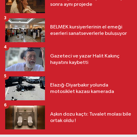
sonra aynı projede
3
BELMEK kursiyerlerinin el emeği
eserleri sanatseverlerle buluşuyor
4
Gazeteci ve yazar Halit Kakınç
hayatını kaybetti
5
Elazığ-Diyarbakır yolunda
motosiklet kazası kamerada
6
Aşkın dozu kaçtı: Tuvalet molası bile
ortak oldu !