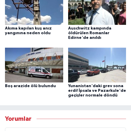
Akıma kapılan kuş anız
Auschwitz kampında
yangınına neden oldu
öldürülen Romanlar
Edirne'de anıldı
Boş arazide ölü bulundu
Yunanistan'daki grev sona
erdi! İpsala ve Pazarkule'de
geçişler normale döndü
Yorumlar