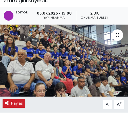
artırdığını söyledi.
Ekonomi
EDITÖR
05.07.2026 - 15:00
2 DK
YAYINLANMA
OKUNMA SÜRESI
Eleman
Emlak
Gündem
Gurme
Haber
İlçe Haberleri
Paylaş
-
+
A
A
Keşfet
Kültür & Sanat