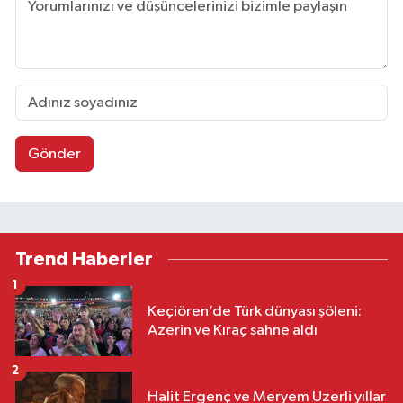
Gönder
Trend Haberler
1
Keçiören’de Türk dünyası şöleni:
Azerin ve Kıraç sahne aldı
2
Halit Ergenç ve Meryem Uzerli yıllar