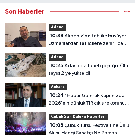
Son Haberler
Adana
10:38
Akdeniz’de tehlike büyüyor!
Uzmanlardan tatilcilere zehirli canlı
uyarısı
Adana
10:25
Adana’da tünel göçüğü: Ölü
sayısı 2’ye yükseldi
Ankara
10:24
"Habur Gümrük Kapımızda
2026'nın günlük TIR çıkış rekorunu
kırdık"
Çubuk Son Dakika Haberleri
10:08
Çubuk Turşu Festivali'ne Ünlü
Akını: Hangi Sanatçı Ne Zaman