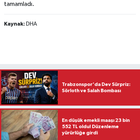
tamamladı.
Kaynak:
DHA
Trabzonspor'da Dev Sürpriz:
Sörloth ve Salah Bombası
En düşük emekli maaşı 23 bin
552 TL oldu! Düzenleme
yürürlüğe girdi