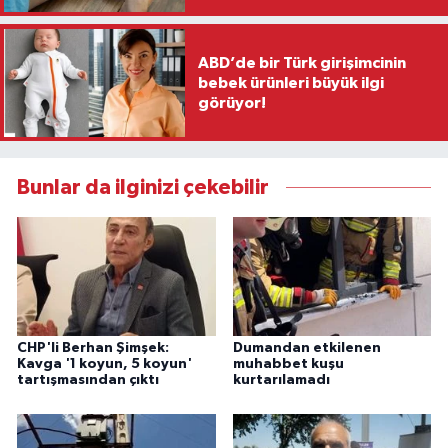
ABD’de bir Türk girişimcinin
bebek ürünleri büyük ilgi
görüyor!
Bunlar da ilginizi çekebilir
CHP'li Berhan Şimşek:
Dumandan etkilenen
Kavga '1 koyun, 5 koyun'
muhabbet kuşu
tartışmasından çıktı
kurtarılamadı