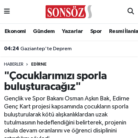
Asayiş
Ankara Nöbetçi Eczaneler
Ekonomi
Gündem
Yazarlar
Spor
Resmi İlanl
Astroloji & Burçlar
Ankara Hava Durumu
04:24
Gaziantep'te Deprem
Bilim & Teknoloji
Ankara Namaz Vakitleri
HABERLER
EDIRNE
Biyografi
Ankara Trafik Yoğunluk Haritası
"Çocuklarımızı sporla
buluşturacağız"
Çevre
Süper Lig Puan Durumu ve Fikstür
Gençlik ve Spor Bakanı Osman Aşkın Bak, Edirne
Diğer
Tüm Manşetler
Genç Kart projesi kapsamında çocukların sporla
buluşturularak kötü alışkanlıklardan uzak
Dünya
Son Dakika Haberleri
tutulmasının hedeflendiğini belirterek, projenin
okula devam oranlarını ve öğrenci disiplinini
Eğitim
Haber Arşivi