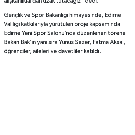
alışkanlıklardan uzak tutacağız” dedi.
Vasıta
Gençlik ve Spor Bakanlığı himayesinde, Edirne
Yaşam
Valiliği katkılarıyla yürütülen proje kapsamında
Edirne Yeni Spor Salonu’nda düzenlenen törene
Bakan Bak’ın yanı sıra Yunus Sezer, Fatma Aksal,
öğrenciler, aileleri ve davetliler katıldı.