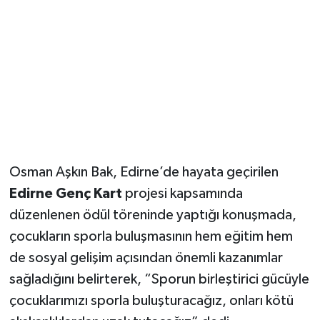
Magazin
Resmi İlanlar
Sağlık
Seri İlan
Osman Aşkın Bak, Edirne’de hayata geçirilen
Siyaset
Edirne Genç Kart
projesi kapsamında
düzenlenen ödül töreninde yaptığı konuşmada,
Sokak Hayvanlarını Sahiplendirme
çocukların sporla buluşmasının hem eğitim hem
Sonsöz Özel
de sosyal gelişim açısından önemli kazanımlar
sağladığını belirterek, “Sporun birleştirici gücüyle
Spor
çocuklarımızı sporla buluşturacağız, onları kötü