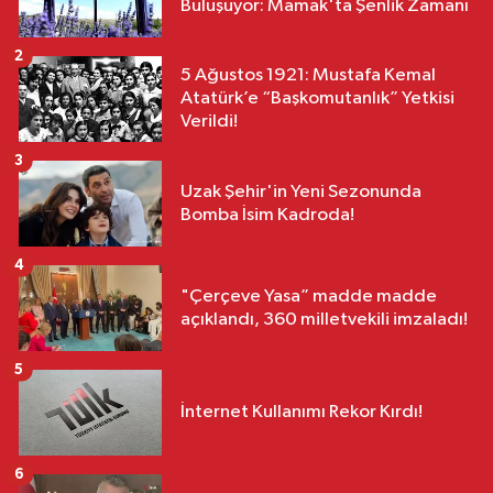
Buluşuyor: Mamak'ta Şenlik Zamanı
2
5 Ağustos 1921: Mustafa Kemal
Atatürk’e “Başkomutanlık” Yetkisi
Verildi!
3
Uzak Şehir'in Yeni Sezonunda
Bomba İsim Kadroda!
4
"Çerçeve Yasa” madde madde
açıklandı, 360 milletvekili imzaladı!
5
İnternet Kullanımı Rekor Kırdı!
6