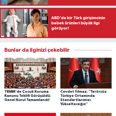
ABD’de bir Türk girişimcinin
bebek ürünleri büyük ilgi
görüyor!
Bunlar da ilginizi çekebilir
TBMM'de Çocuk Koruma
Cevdet Yılmaz: "Terörsüz
Kanunu Teklifi Görüşüldü:
Türkiye Ortamında
Genel Kurul Tamamlandı!
Standartlarımızı
Yükselteceğiz"