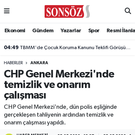
Asayiş
Ankara Nöbetçi Eczaneler
Ekonomi
Gündem
Yazarlar
Spor
Resmi İlanl
Astroloji & Burçlar
Ankara Hava Durumu
04:49
TBMM'de Çocuk Koruma Kanunu Teklifi Görüşüldü: Genel Kurul Tamamlandı!
Bilim & Teknoloji
Ankara Namaz Vakitleri
HABERLER
ANKARA
Biyografi
Ankara Trafik Yoğunluk Haritası
CHP Genel Merkezi'nde
temizlik ve onarım
Çevre
Süper Lig Puan Durumu ve Fikstür
çalışması
Diğer
Tüm Manşetler
CHP Genel Merkezi'nde, dün polis eşliğinde
gerçekleşen tahliyenin ardından temizlik ve
Dünya
Son Dakika Haberleri
onarım çalışması yapıldı.
Eğitim
Haber Arşivi