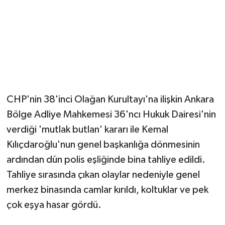
Magazin
Resmi İlanlar
Sağlık
CHP'nin 38'inci Olağan Kurultayı'na ilişkin Ankara
Seri İlan
Bölge Adliye Mahkemesi 36'ncı Hukuk Dairesi'nin
Siyaset
verdiği 'mutlak butlan' kararı ile Kemal
Kılıçdaroğlu'nun genel başkanlığa dönmesinin
Sokak Hayvanlarını Sahiplendirme
ardından dün polis eşliğinde bina tahliye edildi.
Tahliye sırasında çıkan olaylar nedeniyle genel
Sonsöz Özel
merkez binasında camlar kırıldı, koltuklar ve pek
Spor
çok eşya hasar gördü.