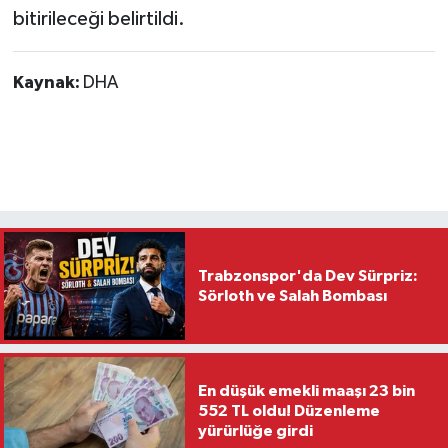
bitirileceği belirtildi.
Kaynak:
DHA
Trabzonspor'da Dev Sürpriz:
Sörloth ve Salah Bombası
En düşük emekli maaşı 23 bin
552 TL oldu! Düzenleme
yürürlüğe girdi