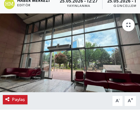
HABER MERKEZI
25.05.2026 - 12:27
25.05.2026 - 12
EDITÖR
YAYINLANMA
GÜNCELLEME
Ekonomi
Eleman
Emlak
Gündem
Gurme
Haber
Paylaş
-
+
A
A
İlçe Haberleri
Keşfet
Kültür & Sanat