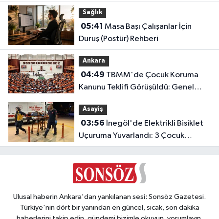
Sağlık
05:41
Masa Başı Çalışanlar İçin
Duruş (Postür) Rehberi
Ankara
04:49
TBMM'de Çocuk Koruma
Kanunu Teklifi Görüşüldü: Genel
Kurul Tamamlandı!
Asayiş
03:56
İnegöl'de Elektrikli Bisiklet
Uçuruma Yuvarlandı: 3 Çocuk
Yaralandı!
Ulusal haberin Ankara'dan yankılanan sesi: Sonsöz Gazetesi.
Türkiye'nin dört bir yanından en güncel, sıcak, son dakika
haberlerini takip edin, gündemi bizimle okuyun, yorumlayın,