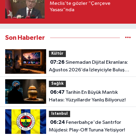
Meclis’te gözler “Çerçeve
Yasası”nda
Son Haberler
Kültür
07:26
Sinemadan Dijital Ekranlara:
Ağustos 2026’da İzleyiciyle Buluşan
En İddialı Yapımlar
Sağlık
06:47
Tarihin En Büyük Mantık
Hatası: Yüzyıllardır Yanlış Biliyoruz!
Istanbul
06:24
Fenerbahçe'de Santrfor
Müjdesi: Play-Off Turuna Yetişiyor!