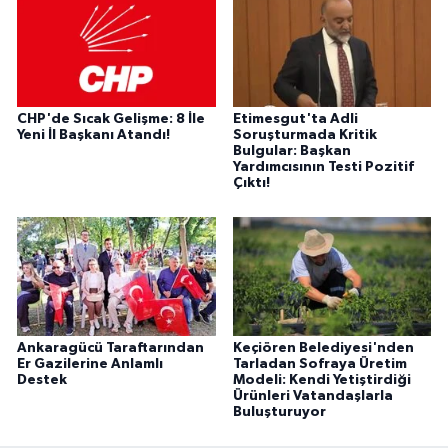
CHP'de Sıcak Gelişme: 8 İle
Etimesgut'ta Adli
Yeni İl Başkanı Atandı!
Soruşturmada Kritik
Bulgular: Başkan
Yardımcısının Testi Pozitif
Çıktı!
Ankaragücü Taraftarından
Keçiören Belediyesi'nden
Er Gazilerine Anlamlı
Tarladan Sofraya Üretim
Destek
Modeli: Kendi Yetiştirdiği
Ürünleri Vatandaşlarla
Buluşturuyor