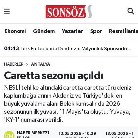
Asayiş
Ankara Nöbetçi Eczaneler
Ekonomi
Gündem
Yazarlar
Spor
Resmi İlanl
Astroloji & Burçlar
Ankara Hava Durumu
04:43
Türk Futbolunda Dev İmza: Milyonluk Sponsorluk Anlaşması Uzatıldı!
Bilim & Teknoloji
Ankara Namaz Vakitleri
HABERLER
ANTALYA
Biyografi
Ankara Trafik Yoğunluk Haritası
Caretta sezonu açıldı
Çevre
Süper Lig Puan Durumu ve Fikstür
NESLİ tehlike altındaki caretta caretta türü deniz
kaplumbağalarının Akdeniz ve Türkiye'deki en
Diğer
Tüm Manşetler
büyük yuvalama alanı Belek kumsalında 2026
sezonunun ilk yuvası, 11 Mayıs'ta oluştu. Yuvaya,
Dünya
Son Dakika Haberleri
'KY-1' numarası verildi.
Eğitim
Haber Arşivi
HABER MERKEZI
13.05.2026 - 10:29
13.05.2026 - 10
EDITÖR