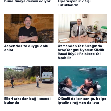
bunaltmaya devam ediyor
Operasyonu: 7 Kişi
Tutuklandı!
Aspendos'ta duygu dolu
Uzmandan Yaz Sıcağında
anlar
Araç Yangını Uyarısı: Küçük
İhmal Büyük Felakete Yol
Açabilir
Elleri arkadan bağlı cesedi
Ölümlü dalışın sanığı, belge
bulundu
iptaline rağmen dalışta