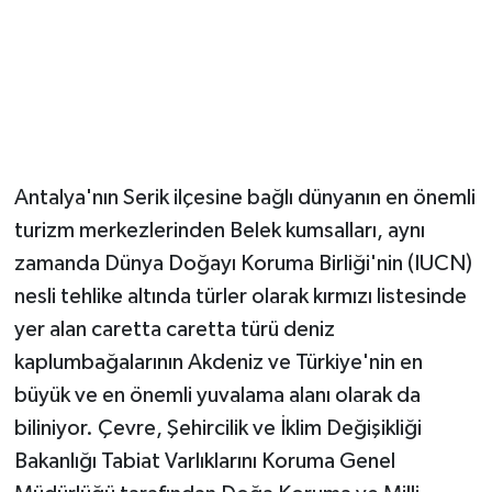
Magazin
Resmi İlanlar
Sağlık
Antalya'nın Serik ilçesine bağlı dünyanın en önemli
Seri İlan
turizm merkezlerinden Belek kumsalları, aynı
zamanda Dünya Doğayı Koruma Birliği'nin (IUCN)
Siyaset
nesli tehlike altında türler olarak kırmızı listesinde
yer alan caretta caretta türü deniz
Sokak Hayvanlarını Sahiplendirme
kaplumbağalarının Akdeniz ve Türkiye'nin en
Sonsöz Özel
büyük ve en önemli yuvalama alanı olarak da
biliniyor. Çevre, Şehircilik ve İklim Değişikliği
Spor
Bakanlığı Tabiat Varlıklarını Koruma Genel