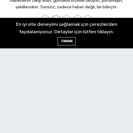
haberlerini takip edin, gündemi bizimle okuyun, yorumlayın,
şekillendirin. Sonsöz, sadece haber değil, bir bilinçtir.
En iyi site deneyimi sağlamak için çerezlerden
faydalanıyoruz. Detaylar için lütfen tıklayın.
Ankara Nöbetçi Eczaneler
TAMAM
Ankara Hava Durumu
Ankara Namaz Vakitleri
Ankara Trafik Yoğunluk Haritası
Puan Durumu ve Fikstür
Tüm Manşetler
Son Dakika Haberleri
Haber Arşivi
Künye
Ekonomi
Gündem
Yazarlar
Spor
Politika
Magazin
Gündem
Asayiş
Sonsöz Özel