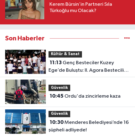
Kerem Bürsin’in Partneri Sıla
Türkoğlu mu Olacak?
Son Haberler
Kültür & Sanat
11:13
Genç Besteciler Kuzey
Ege’de Buluştu: II. Agora Bestecilik
Kampı Başladı
Güvenlik
10:45
Ordu'da zincirleme kaza
Güvenlik
10:30
Menderes Belediyesi’nde 16
şüpheli adliyede!