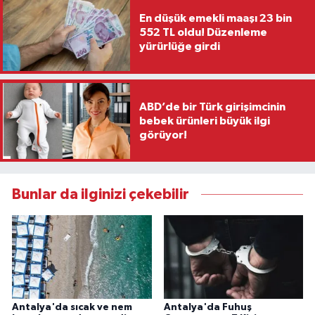
En düşük emekli maaşı 23 bin
552 TL oldu! Düzenleme
yürürlüğe girdi
ABD’de bir Türk girişimcinin
bebek ürünleri büyük ilgi
görüyor!
Bunlar da ilginizi çekebilir
Antalya'da sıcak ve nem
Antalya'da Fuhuş