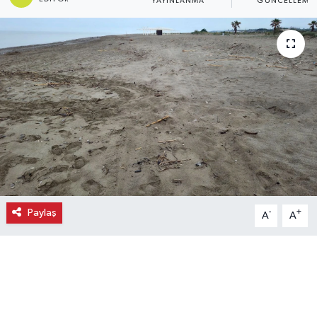
YAYINLANMA
GÜNCELLEME
Ekonomi
Eleman
Emlak
Gündem
Gurme
Haber
Paylaş
-
+
A
A
İlçe Haberleri
Keşfet
Kültür & Sanat