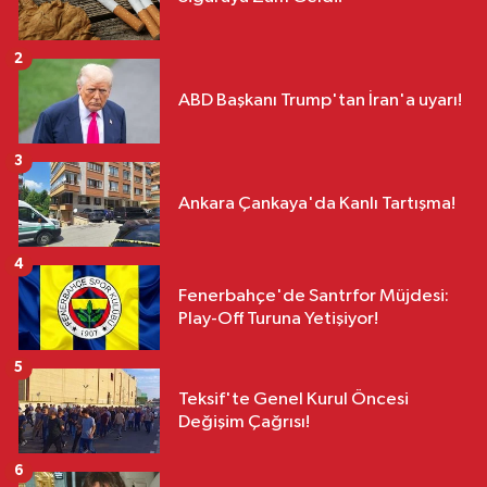
2
ABD Başkanı Trump'tan İran'a uyarı!
3
Ankara Çankaya'da Kanlı Tartışma!
4
Fenerbahçe'de Santrfor Müjdesi:
Play-Off Turuna Yetişiyor!
5
Teksif'te Genel Kurul Öncesi
Değişim Çağrısı!
6