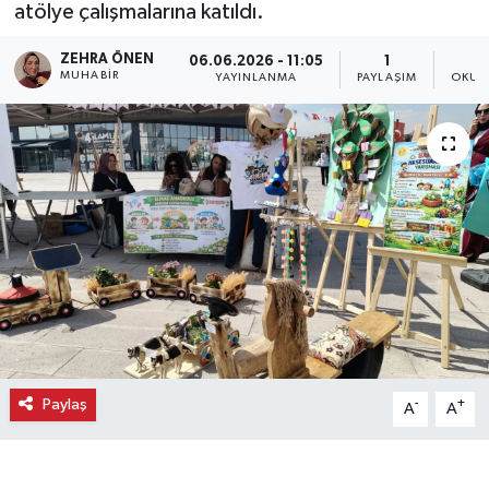
atölye çalışmalarına katıldı.
Ekonomi
ZEHRA ÖNEN
06.06.2026 - 11:05
1
MUHABIR
YAYINLANMA
PAYLAŞIM
OKUN
Eleman
Emlak
Gündem
Gurme
Haber
İlçe Haberleri
Paylaş
-
+
A
A
Keşfet
Kültür & Sanat