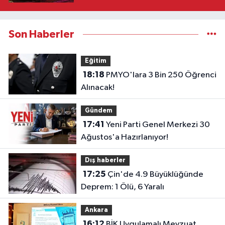
Son Haberler
Eğitim
18:18
PMYO'lara 3 Bin 250 Öğrenci
Alınacak!
Gündem
17:41
Yeni Parti Genel Merkezi 30
Ağustos'a Hazırlanıyor!
Dış haberler
17:25
Çin'de 4.9 Büyüklüğünde
Deprem: 1 Ölü, 6 Yaralı
Ankara
16:12
BİK Uygulamalı Mevzuat