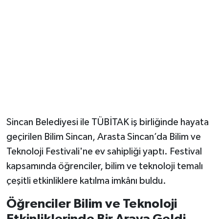
Magazin
Resmi İlanlar
Sağlık
Seri İlan
Sincan Belediyesi ile TÜBİTAK iş birliğinde hayata
Siyaset
geçirilen Bilim Sincan, Arasta Sincan’da Bilim ve
Sokak Hayvanlarını Sahiplendirme
Teknoloji Festivali'ne ev sahipliği yaptı. Festival
kapsamında öğrenciler, bilim ve teknoloji temalı
Sonsöz Özel
çeşitli etkinliklere katılma imkânı buldu.
Spor
Öğrenciler Bilim ve Teknoloji
Etkinliklerinde Bir Araya Geldi