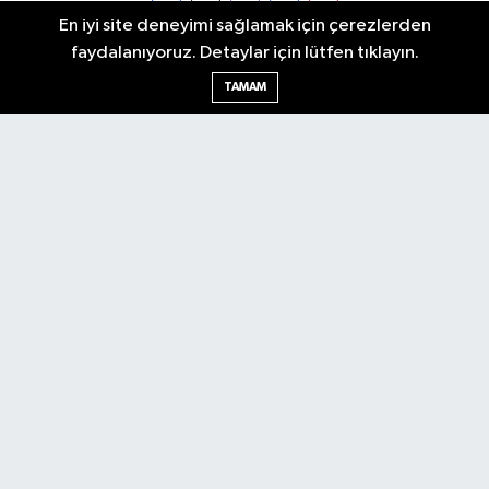
En iyi site deneyimi sağlamak için çerezlerden
faydalanıyoruz. Detaylar için lütfen tıklayın.
Ankara Nöbetçi Eczaneler
TAMAM
Ankara Hava Durumu
Ankara Namaz Vakitleri
Ankara Trafik Yoğunluk Haritası
Puan Durumu ve Fikstür
Tüm Manşetler
Son Dakika Haberleri
Haber Arşivi
Künye
Ekonomi
Gündem
Yazarlar
Spor
Politika
Magazin
Gündem
Asayiş
Sonsöz Özel