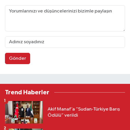
Gönder
Trend Haberler
1
Akif Manaf’a “Sudan-Türkiye Barış
Ödülü” verildi
2