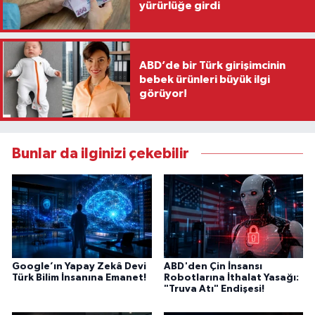
yürürlüğe girdi
ABD’de bir Türk girişimcinin
bebek ürünleri büyük ilgi
görüyor!
Bunlar da ilginizi çekebilir
Google’ın Yapay Zekâ Devi
ABD'den Çin İnsansı
Türk Bilim İnsanına Emanet!
Robotlarına İthalat Yasağı:
"Truva Atı" Endişesi!