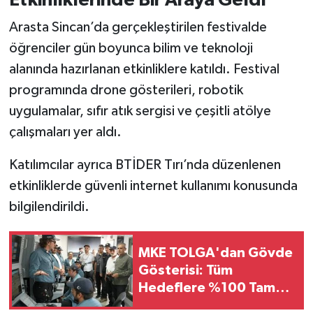
Vasıta
Arasta Sincan’da gerçekleştirilen festivalde
Yaşam
öğrenciler gün boyunca bilim ve teknoloji
alanında hazırlanan etkinliklere katıldı. Festival
programında drone gösterileri, robotik
uygulamalar, sıfır atık sergisi ve çeşitli atölye
çalışmaları yer aldı.
Katılımcılar ayrıca BTİDER Tırı’nda düzenlenen
etkinliklerde güvenli internet kullanımı konusunda
bilgilendirildi.
MKE TOLGA'dan Gövde
Gösterisi: Tüm
Hedeflere %100 Tam
İsabet!