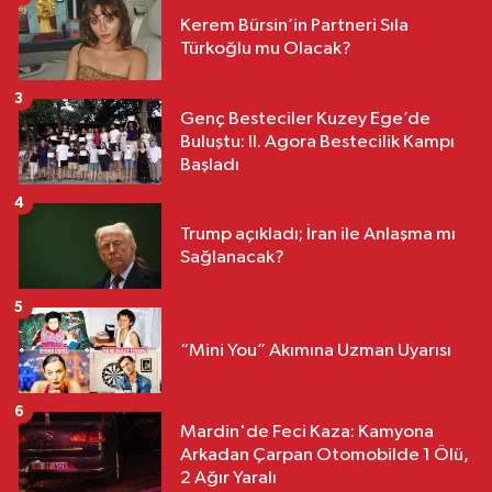
Kerem Bürsin’in Partneri Sıla
Türkoğlu mu Olacak?
3
Genç Besteciler Kuzey Ege’de
Buluştu: II. Agora Bestecilik Kampı
Başladı
4
Trump açıkladı; İran ile Anlaşma mı
Sağlanacak?
5
“Mini You” Akımına Uzman Uyarısı
6
Mardin'de Feci Kaza: Kamyona
Arkadan Çarpan Otomobilde 1 Ölü,
2 Ağır Yaralı