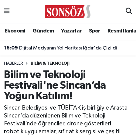
Asayiş
Ankara Nöbetçi Eczaneler
Ekonomi
Gündem
Yazarlar
Spor
Resmi İlanl
Astroloji & Burçlar
Ankara Hava Durumu
16:09
Dijital Medyanın Yol Haritası Iğdır'da Çizildi
Bilim & Teknoloji
Ankara Namaz Vakitleri
HABERLER
BILIM & TEKNOLOJI
Biyografi
Ankara Trafik Yoğunluk Haritası
Bilim ve Teknoloji
Festivali'ne Sincan’da
Çevre
Süper Lig Puan Durumu ve Fikstür
Yoğun Katılım!
Diğer
Tüm Manşetler
Sincan Belediyesi ve TÜBİTAK iş birliğiyle Arasta
Sincan’da düzenlenen Bilim ve Teknoloji
Dünya
Son Dakika Haberleri
Festivali’nde öğrenciler, drone gösterileri,
robotik uygulamalar, sıfır atık sergisi ve çeşitli
Eğitim
Haber Arşivi