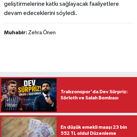
geliştirmelerine katkı sağlayacak faaliyetlere
devam edeceklerini söyledi.
Muhabir:
Zehra Önen
Trabzonspor'da Dev Sürpriz:
Sörloth ve Salah Bombası
En düşük emekli maaşı 23 bin
552 TL oldu! Düzenleme