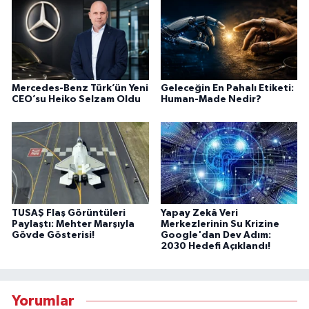
Mercedes-Benz Türk’ün Yeni
Geleceğin En Pahalı Etiketi:
CEO’su Heiko Selzam Oldu
Human-Made Nedir?
TUSAŞ Flaş Görüntüleri
Yapay Zekâ Veri
Paylaştı: Mehter Marşıyla
Merkezlerinin Su Krizine
Gövde Gösterisi!
Google'dan Dev Adım:
2030 Hedefi Açıklandı!
Yorumlar