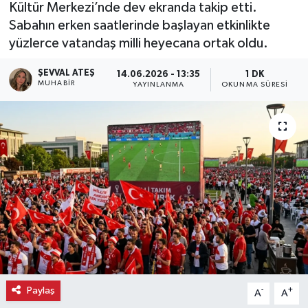
Kültür Merkezi’nde dev ekranda takip etti.
Sabahın erken saatlerinde başlayan etkinlikte
Ekonomi
yüzlerce vatandaş milli heyecana ortak oldu.
Eleman
ŞEVVAL ATEŞ
14.06.2026 - 13:35
1 DK
MUHABIR
YAYINLANMA
OKUNMA SÜRESI
Emlak
Gündem
Gurme
Haber
İlçe Haberleri
Keşfet
Paylaş
-
+
A
A
Kültür & Sanat