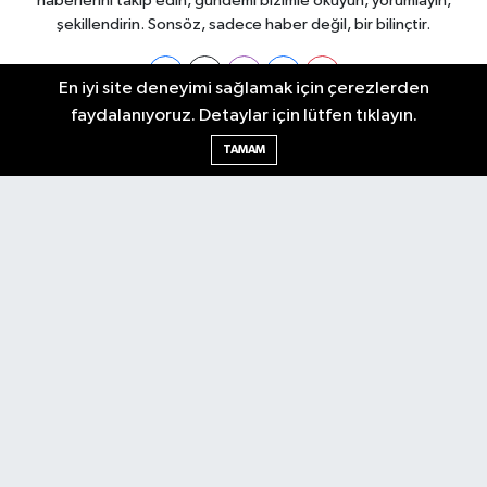
haberlerini takip edin, gündemi bizimle okuyun, yorumlayın,
şekillendirin. Sonsöz, sadece haber değil, bir bilinçtir.
En iyi site deneyimi sağlamak için çerezlerden
faydalanıyoruz. Detaylar için lütfen tıklayın.
Ankara Nöbetçi Eczaneler
TAMAM
Ankara Hava Durumu
Ankara Namaz Vakitleri
Ankara Trafik Yoğunluk Haritası
Puan Durumu ve Fikstür
Tüm Manşetler
Son Dakika Haberleri
Haber Arşivi
Künye
Ekonomi
Gündem
Yazarlar
Spor
Politika
Magazin
Gündem
Asayiş
Sonsöz Özel