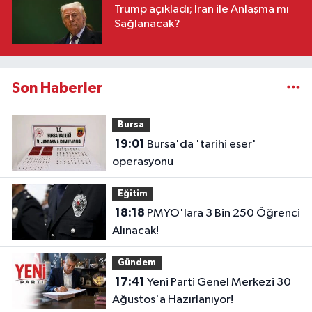
Trump açıkladı; İran ile Anlaşma mı
Sağlanacak?
Son Haberler
Bursa
19:01
Bursa'da 'tarihi eser'
operasyonu
Eğitim
18:18
PMYO'lara 3 Bin 250 Öğrenci
Alınacak!
Gündem
17:41
Yeni Parti Genel Merkezi 30
Ağustos'a Hazırlanıyor!