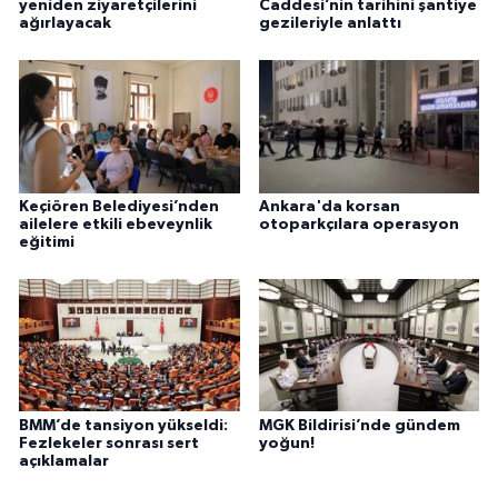
yeniden ziyaretçilerini
Caddesi’nin tarihini şantiye
ağırlayacak
gezileriyle anlattı
Keçiören Belediyesi’nden
Ankara'da korsan
ailelere etkili ebeveynlik
otoparkçılara operasyon
eğitimi
BMM’de tansiyon yükseldi:
MGK Bildirisi’nde gündem
Fezlekeler sonrası sert
yoğun!
açıklamalar