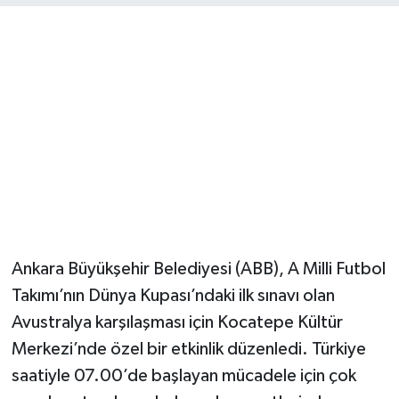
Magazin
Resmi İlanlar
Sağlık
Seri İlan
Siyaset
Ankara Büyükşehir Belediyesi (ABB), A Milli Futbol
Sokak Hayvanlarını Sahiplendirme
Takımı’nın Dünya Kupası’ndaki ilk sınavı olan
Sonsöz Özel
Avustralya karşılaşması için Kocatepe Kültür
Merkezi’nde özel bir etkinlik düzenledi. Türkiye
Spor
saatiyle 07.00’de başlayan mücadele için çok