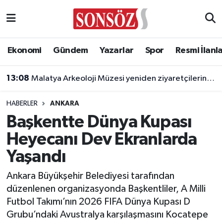
Asayiş
Ankara Nöbetçi Eczaneler
Ekonomi
Gündem
Yazarlar
Spor
Resmi İlanl
Astroloji & Burçlar
Ankara Hava Durumu
13:08
Malatya Arkeoloji Müzesi yeniden ziyaretçilerini ağırlayacak
Bilim & Teknoloji
Ankara Namaz Vakitleri
HABERLER
ANKARA
Biyografi
Ankara Trafik Yoğunluk Haritası
Başkentte Dünya Kupası
Heyecanı Dev Ekranlarda
Çevre
Süper Lig Puan Durumu ve Fikstür
Yaşandı
Diğer
Tüm Manşetler
Ankara Büyükşehir Belediyesi tarafından
düzenlenen organizasyonda Başkentliler, A Milli
Dünya
Son Dakika Haberleri
Futbol Takımı’nın 2026 FIFA Dünya Kupası D
Grubu’ndaki Avustralya karşılaşmasını Kocatepe
Eğitim
Haber Arşivi