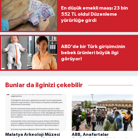
En düşük emekli maaşı 23 bin
552 TL oldu! Düzenleme
yürürlüğe girdi
ABD’de bir Türk girişimcinin
bebek ürünleri büyük ilgi
görüyor!
Bunlar da ilginizi çekebilir
Malatya Arkeoloji Müzesi
ABB, Anafartalar