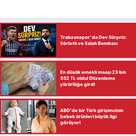
Trabzonspor'da Dev Sürpriz:
Sörloth ve Salah Bombası
En düşük emekli maaşı 23 bin
552 TL oldu! Düzenleme
yürürlüğe girdi
ABD’de bir Türk girişimcinin
bebek ürünleri büyük ilgi
görüyor!