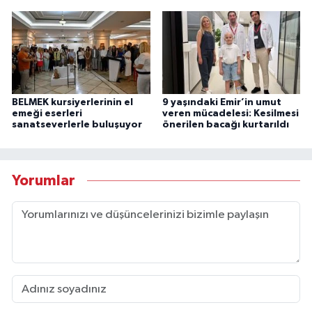
BELMEK kursiyerlerinin el
9 yaşındaki Emir’in umut
emeği eserleri
veren mücadelesi: Kesilmesi
sanatseverlerle buluşuyor
önerilen bacağı kurtarıldı
Yorumlar