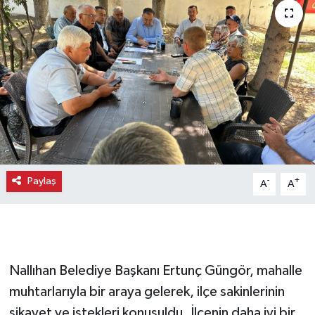
Paylaş
-
+
A
A
Nallıhan Belediye Başkanı Ertunç Güngör, mahalle
muhtarlarıyla bir araya gelerek, ilçe sakinlerinin
şikayet ve istekleri konuşuldu. İlçenin daha iyi bir