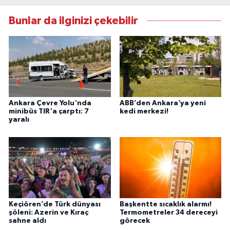
Bunlar da ilginizi çekebilir
Ankara Çevre Yolu'nda
ABB’den Ankara’ya yeni
minibüs TIR'a çarptı: 7
kedi merkezi!
yaralı
Keçiören’de Türk dünyası
Başkentte sıcaklık alarmı!
şöleni: Azerin ve Kıraç
Termometreler 34 dereceyi
sahne aldı
görecek