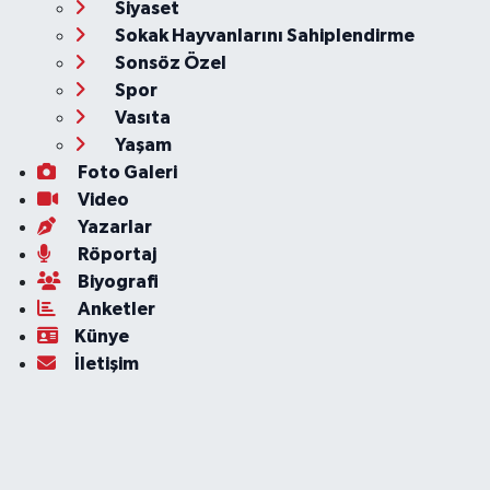
Siyaset
Sokak Hayvanlarını Sahiplendirme
Sonsöz Özel
Spor
Vasıta
Yaşam
Foto Galeri
Video
Yazarlar
Röportaj
Biyografi
Anketler
Künye
İletişim
Servisler
Ankara Nöbetçi Eczaneler
Ankara Hava Durumu
Ankara Namaz Vakitleri