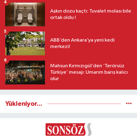
4
Aşkın dozu kaçtı: Tuvalet molası bile
ortak oldu !
5
ABB’den Ankara’ya yeni kedi
merkezi!
6
Mahsun Kırmızıgül’den ‘Terörsüz
Türkiye’ mesajı: Umarım barış kalıcı
olur
Yükleniyor...