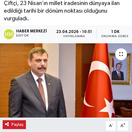
Çiftçi, 23 Nisan’ın millet iradesinin dünyaya ilan
edildiği tarihi bir dönüm noktası olduğunu
Ekonomi
vurguladı.
Eleman
HABER MERKEZI
23.04.2026 - 10:51
1 DK
EDITÖR
YAYINLANMA
OKUNMA SÜRESI
Emlak
Gündem
Gurme
Haber
İlçe Haberleri
Keşfet
Paylaş
-
+
A
A
Kültür & Sanat