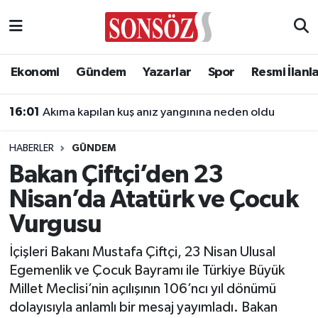
Asayiş
Ankara Nöbetçi Eczaneler
Ekonomi
Gündem
Yazarlar
Spor
Resmi İlanl
Astroloji & Burçlar
Ankara Hava Durumu
16:01
Akıma kapılan kuş anız yangınına neden oldu
Bilim & Teknoloji
Ankara Namaz Vakitleri
HABERLER
GÜNDEM
Biyografi
Ankara Trafik Yoğunluk Haritası
Bakan Çiftçi’den 23
Nisan’da Atatürk ve Çocuk
Çevre
Süper Lig Puan Durumu ve Fikstür
Vurgusu
Diğer
Tüm Manşetler
İçişleri Bakanı Mustafa Çiftçi, 23 Nisan Ulusal
Egemenlik ve Çocuk Bayramı ile Türkiye Büyük
Dünya
Son Dakika Haberleri
Millet Meclisi’nin açılışının 106’ncı yıl dönümü
dolayısıyla anlamlı bir mesaj yayımladı. Bakan
Eğitim
Haber Arşivi