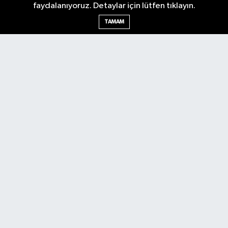
faydalanıyoruz. Detaylar için lütfen tıklayın.
Ankara Nöbetçi Eczaneler
TAMAM
Ankara Hava Durumu
Ankara Namaz Vakitleri
Ankara Trafik Yoğunluk Haritası
Puan Durumu ve Fikstür
Tüm Manşetler
Son Dakika Haberleri
Haber Arşivi
Künye
Ekonomi
Gündem
Yazarlar
Spor
Politika
Magazin
Gündem
Asayiş
Sonsöz Özel
RSS
Copyright © 2025. Her hakkı saklıdır.