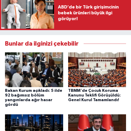
ABD’de bir Türk girişimcinin
bebek ürünleri büyük ilgi
görüyor!
Bunlar da ilginizi çekebilir
Bakan Kurum açıkladı: 5 ilde
TBMM'de Çocuk Koruma
92 bağımsız bölüm
Kanunu Teklifi Görüşüldü:
yangınlarda ağır hasar
Genel Kurul Tamamlandı!
gördü