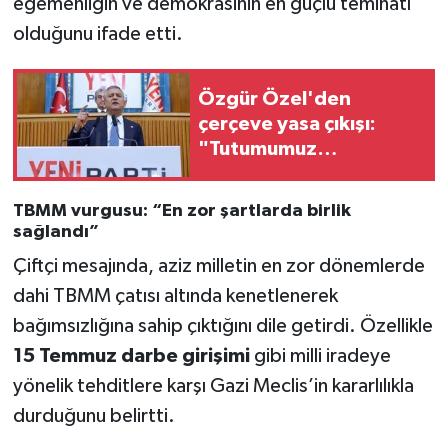
egemenliğin ve demokrasinin en güçlü teminatı
Vasıta
olduğunu ifade etti.
Yaşam
Özgür Özel'den
çerçeve yasa çıkışı:
"Tutumumuz
değişmedi, yöntem
yanlış"
TBMM vurgusu: “En zor şartlarda birlik
sağlandı”
Çiftçi mesajında, aziz milletin en zor dönemlerde
dahi TBMM çatısı altında kenetlenerek
bağımsızlığına sahip çıktığını dile getirdi. Özellikle
15 Temmuz darbe girişimi
gibi milli iradeye
yönelik tehditlere karşı Gazi Meclis’in kararlılıkla
durduğunu belirtti.