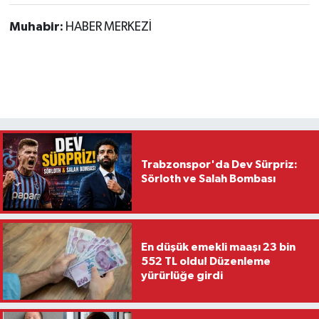
Muhabir:
HABER MERKEZİ
Trabzonspor'da Dev Sürpriz:
Sörloth ve Salah Bombası
En düşük emekli maaşı 23 bin
552 TL oldu! Düzenleme
yürürlüğe girdi