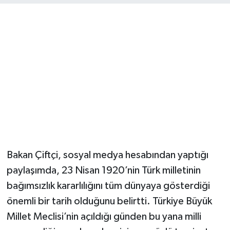
Magazin
Resmi İlanlar
Sağlık
Seri İlan
Siyaset
Bakan Çiftçi, sosyal medya hesabından yaptığı
Sokak Hayvanlarını Sahiplendirme
paylaşımda, 23 Nisan 1920’nin Türk milletinin
Sonsöz Özel
bağımsızlık kararlılığını tüm dünyaya gösterdiği
önemli bir tarih olduğunu belirtti. Türkiye Büyük
Spor
Millet Meclisi’nin açıldığı günden bu yana milli