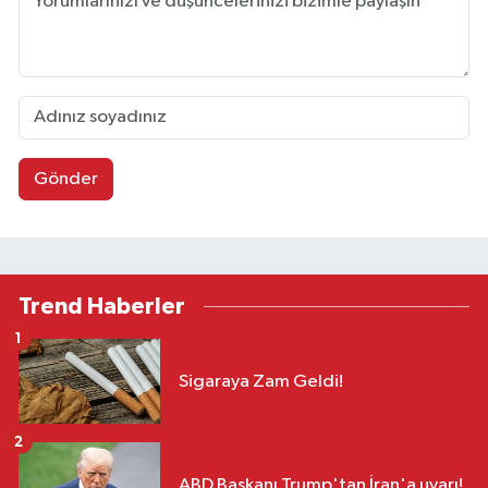
Gönder
Trend Haberler
1
Sigaraya Zam Geldi!
2
ABD Başkanı Trump'tan İran'a uyarı!