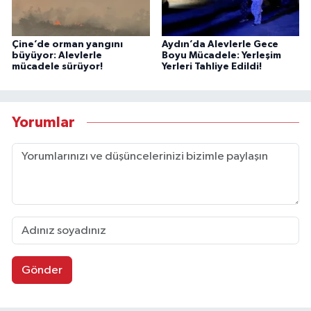
Trend Haberler
1
Akif Manaf’a “Sudan-Türkiye Barış
Ödülü” verildi
2
Hayat 112 Acil Mobil İhbar
Uygulaması İçin Kamu Spotu
Yayında!
3
BİK Uygulamalı Mevzuat Eğitiminin
9’uncusu Ankara’da yapıldı
4
Genç Besteciler Kuzey Ege’de
Buluştu: II. Agora Bestecilik Kampı