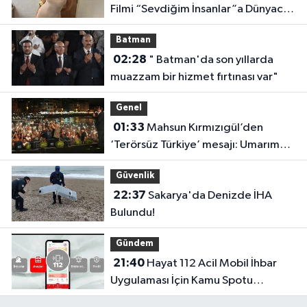
RSS
Copyright © 2025. Her hakkı saklıdır.
Haber Yazılımı:
TE Bilişim
Ana Sayfa
Kategoriler
Asayiş
Astroloji & Burçlar
Bilim & Teknoloji
Biyografi
Çevre
Diğer