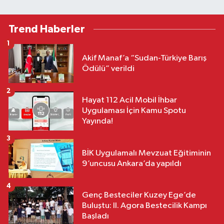
Başladı
5
Kırıkkale-Çorum Yolunda Trafik
Kazası: Araç Otluk Alana Devrildi,
Yaralılar Var!
6
Trump açıkladı; İran ile Anlaşma mı
Sağlanacak?
Yükleniyor...
Ulusal haberin Ankara'dan yankılanan sesi: Sonsöz Gazetesi.
Türkiye'nin dört bir yanından en güncel, sıcak, son dakika