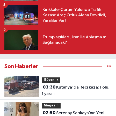
haberlerini takip edin, gündemi bizimle okuyun, yorumlayın,
şekillendirin. Sonsöz, sadece haber değil, bir bilinçtir.
Ankara Nöbetçi Eczaneler
Ankara Hava Durumu
Ankara Namaz Vakitleri
Ankara Trafik Yoğunluk Haritası
Puan Durumu ve Fikstür
Tüm Manşetler
Son Dakika Haberleri
Haber Arşivi
Künye
Ekonomi
Gündem
Yazarlar
Spor
Politika
Magazin
Gündem
Asayiş
Sonsöz Özel