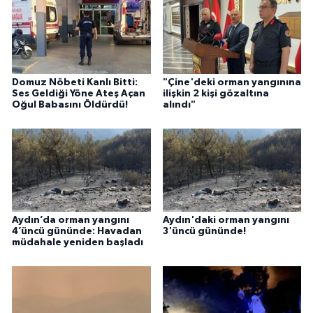
Çine’de orman yangını
Aydın’da Alevlerle Gece
büyüyor: Alevlerle mücadele
Boyu Mücadele: Yerleşim
sürüyor!
Yerleri Tahliye Edildi!
Yorumlar
Gönder