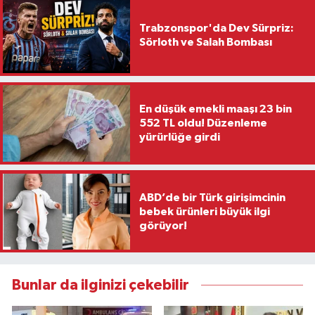
Domuz Nöbeti Kanlı Bitti:
"Çine'deki orman yangınına
Ses Geldiği Yöne Ateş Açan
ilişkin 2 kişi gözaltına alındı"
Oğul Babasını Öldürdü!
Aydın’da orman yangını
Aydın'daki orman yangını
4’üncü gününde: Havadan
3'üncü gününde!
müdahale yeniden başladı