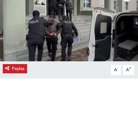
Paylaş
-
+
A
A
Aydın'ın Efeler ilçesinde çıkan tartışmada Eyüp
Öcal, Sergen A. tarafından bıçakla ağır yaralandı.
Olay, dün saat 18.00 sıralarında Osman Yozgatlı