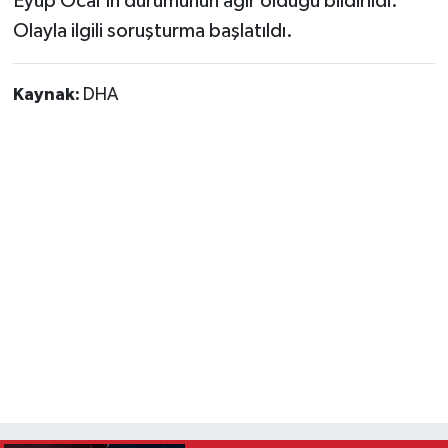
Trabzonspor'da Dev Sürpriz:
Sörloth ve Salah Bombası
En düşük emekli maaşı 23 bin
552 TL oldu! Düzenleme
yürürlüğe girdi
ABD’de bir Türk girişimcinin
bebek ürünleri büyük ilgi
görüyor!
Bunlar da ilginizi çekebilir