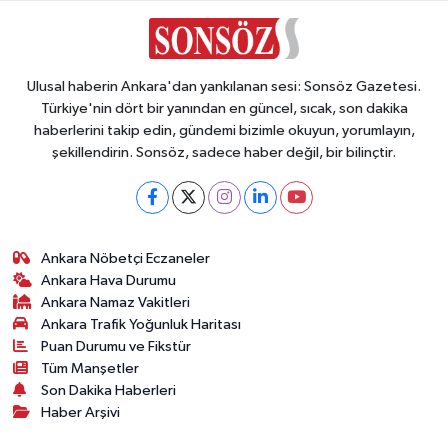
Dünya
Eğitim
Ekonomi
Eleman
Emlak
Gündem
Gurme
Haber
İlçe Haberleri
Keşfet
Kültür & Sanat
Magazin
Resmi İlanlar
Sağlık
Seri İlan
Siyaset
Sokak Hayvanlarını Sahiplendirme
Sonsöz Özel