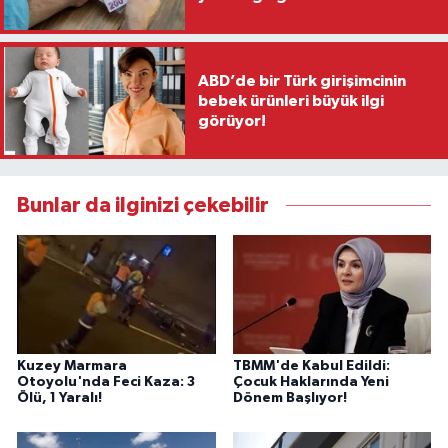
ABD’de bir Türk girişimcinin
bebek ürünleri büyük ilgi
görüyor!
Bunlar da ilginizi çekebilir
Kuzey Marmara
TBMM'de Kabul Edildi:
Otoyolu'nda Feci Kaza: 3
Çocuk Haklarında Yeni
Ölü, 1 Yaralı!
Dönem Başlıyor!