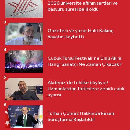
2026 üniversite affının şartları ve
başvuru süresi belli oldu
3
Gazeteci ve yazar Halit Kakınç
hayatını kaybetti
4
Çubuk Turşu Festivali'ne Ünlü Akını:
Hangi Sanatçı Ne Zaman Çıkacak?
5
Akdeniz’de tehlike büyüyor!
Uzmanlardan tatilcilere zehirli canlı
uyarısı
6
Turhan Çömez Hakkında Resen
Soruşturma Başlatıldı!