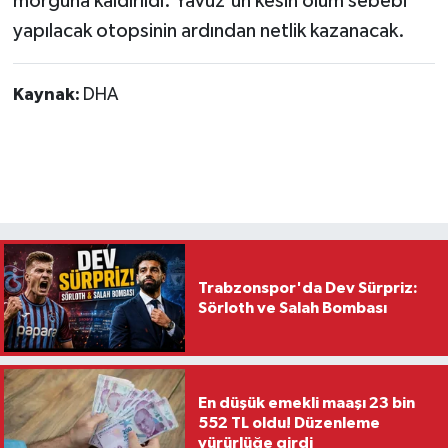
morguna kaldırıldı. Yavuz'un kesin ölüm sebebi
yapılacak otopsinin ardından netlik kazanacak.
Kaynak:
DHA
Trabzonspor'da Dev Sürpriz:
Sörloth ve Salah Bombası
En düşük emekli maaşı 23 bin
552 TL oldu! Düzenleme
yürürlüğe girdi