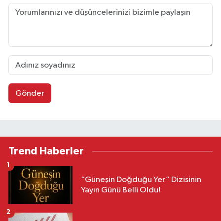
Gönder
Trend Haberler
1
“Güneşin Doğduğu Yer” Dizisinin
Yayın Günü Belli Oldu!
2