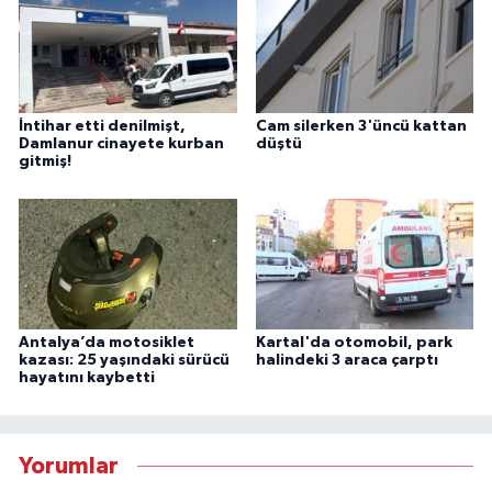
İntihar etti denilmişt,
Cam silerken 3'üncü kattan
Damlanur cinayete kurban
düştü
gitmiş!
Antalya’da motosiklet
Kartal'da otomobil, park
kazası: 25 yaşındaki sürücü
halindeki 3 araca çarptı
hayatını kaybetti
Yorumlar