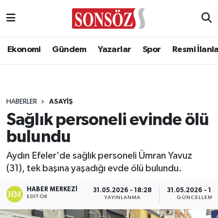
Ekonomi
Gündem
Yazarlar
Spor
Resmi İlanl
HABERLER
ASAYIŞ
Sağlık personeli evinde ölü
bulundu
Aydın Efeler'de sağlık personeli Ümran Yavuz
(31), tek başına yaşadığı evde ölü bulundu.
HABER MERKEZI
31.05.2026 - 18:28
31.05.2026 - 18
EDITÖR
YAYINLANMA
GÜNCELLEME