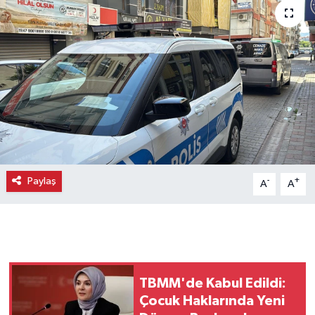
Paylaş
-
+
A
A
TBMM'de Kabul Edildi:
Çocuk Haklarında Yeni