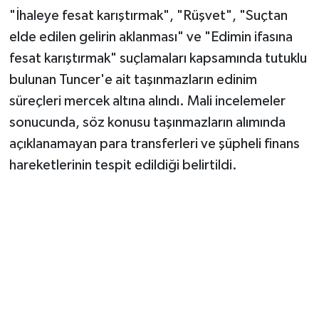
Vasıta
"İhaleye fesat karıştırmak", "Rüşvet", "Suçtan
elde edilen gelirin aklanması" ve "Edimin ifasına
Yaşam
fesat karıştırmak" suçlamaları kapsamında tutuklu
bulunan Tuncer'e ait taşınmazların edinim
süreçleri mercek altına alındı. Mali incelemeler
sonucunda, söz konusu taşınmazların alımında
açıklanamayan para transferleri ve şüpheli finans
hareketlerinin tespit edildiği belirtildi.