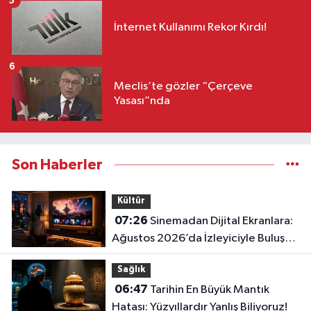
5
İnternet Kullanımı Rekor Kırdı!
6
Meclis’te gözler “Çerçeve
Yasası”nda
Son Haberler
Kültür
07:26
Sinemadan Dijital Ekranlara:
Ağustos 2026’da İzleyiciyle Buluşan
En İddialı Yapımlar
Sağlık
06:47
Tarihin En Büyük Mantık
Hatası: Yüzyıllardır Yanlış Biliyoruz!