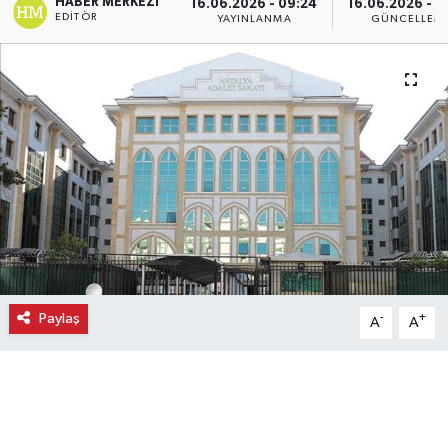
HABER MERKEZI
16.06.2026 - 09:24
16.06.2026 - 0
EDITÖR
YAYINLANMA
GÜNCELLEM
Ekonomi
Eleman
Emlak
Gündem
Gurme
Haber
Paylaş
-
+
A
A
İlçe Haberleri
Keşfet
Kültür & Sanat