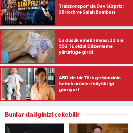
Trabzonspor'da Dev Sürpriz:
Sörloth ve Salah Bombası
En düşük emekli maaşı 23 bin
552 TL oldu! Düzenleme
yürürlüğe girdi
ABD’de bir Türk girişimcinin
bebek ürünleri büyük ilgi
görüyor!
Bunlar da ilginizi çekebilir