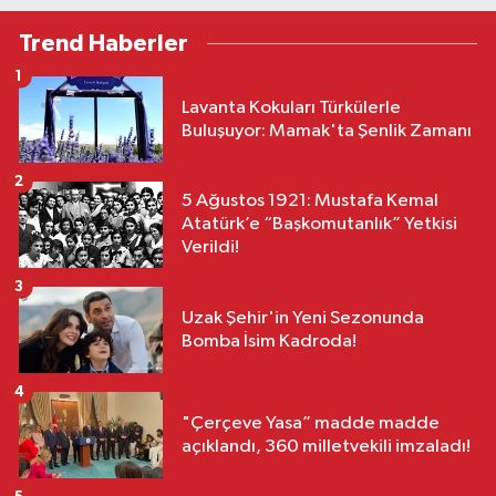
Trend Haberler
1
Lavanta Kokuları Türkülerle
Buluşuyor: Mamak'ta Şenlik Zamanı
2
5 Ağustos 1921: Mustafa Kemal
Atatürk’e “Başkomutanlık” Yetkisi
Verildi!
3
Uzak Şehir'in Yeni Sezonunda
Bomba İsim Kadroda!
4
"Çerçeve Yasa” madde madde
açıklandı, 360 milletvekili imzaladı!