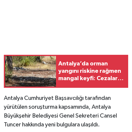
Magazin
Resmi İlanlar
Sağlık
Seri İlan
Antalya’da orman
yangını riskine rağmen
Siyaset
mangal keyfi: Cezalar
da caydırmadı
Sokak Hayvanlarını Sahiplendirme
Antalya Cumhuriyet Başsavcılığı tarafından
Sonsöz Özel
yürütülen soruşturma kapsamında, Antalya
Büyükşehir Belediyesi Genel Sekreteri Cansel
Spor
Tuncer hakkında yeni bulgulara ulaşıldı.