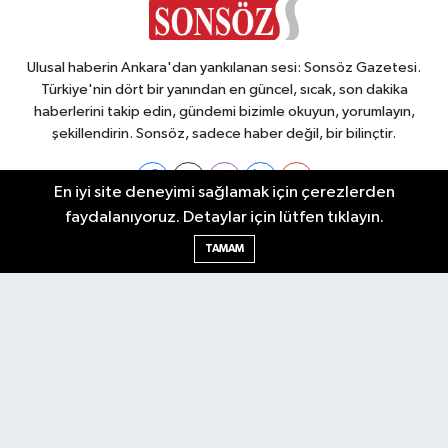
Ulusal haberin Ankara'dan yankılanan sesi: Sonsöz Gazetesi.
Türkiye'nin dört bir yanından en güncel, sıcak, son dakika
haberlerini takip edin, gündemi bizimle okuyun, yorumlayın,
şekillendirin. Sonsöz, sadece haber değil, bir bilinçtir.
En iyi site deneyimi sağlamak için çerezlerden
faydalanıyoruz. Detaylar için lütfen tıklayın.
Ankara Nöbetçi Eczaneler
TAMAM
Ankara Hava Durumu
Ankara Namaz Vakitleri
Ankara Trafik Yoğunluk Haritası
Puan Durumu ve Fikstür
Tüm Manşetler
Son Dakika Haberleri
Haber Arşivi