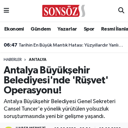
Asayiş
Ankara Nöbetçi Eczaneler
Ekonomi
Gündem
Yazarlar
Spor
Resmi İlanl
Astroloji & Burçlar
Ankara Hava Durumu
06:47
Tarihin En Büyük Mantık Hatası: Yüzyıllardır Yanlış Biliyoruz!
Bilim & Teknoloji
Ankara Namaz Vakitleri
HABERLER
ANTALYA
Biyografi
Ankara Trafik Yoğunluk Haritası
Antalya Büyükşehir
Belediyesi'nde 'Rüşvet'
Çevre
Süper Lig Puan Durumu ve Fikstür
Operasyonu!
Diğer
Tüm Manşetler
Antalya Büyükşehir Belediyesi Genel Sekreteri
Cansel Tuncer'e yönelik yürütülen yolsuzluk
Dünya
Son Dakika Haberleri
soruşturmasında yeni bir gelişme yaşandı.
Eğitim
Haber Arşivi