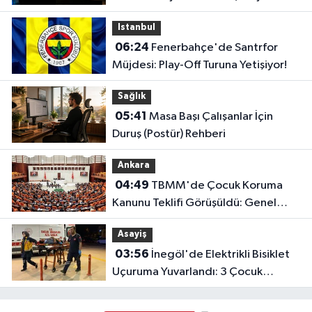
Istanbul
06:24
Fenerbahçe'de Santrfor
Müjdesi: Play-Off Turuna Yetişiyor!
Sağlık
05:41
Masa Başı Çalışanlar İçin
Duruş (Postür) Rehberi
Ankara
04:49
TBMM'de Çocuk Koruma
Kanunu Teklifi Görüşüldü: Genel
Kurul Tamamlandı!
Asayiş
03:56
İnegöl'de Elektrikli Bisiklet
Uçuruma Yuvarlandı: 3 Çocuk
Yaralandı!