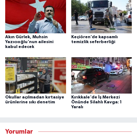
Akın Gürlek, Muhsin
Keçiören’de kapsamlı
Yazıcıoğlu'nun ailesini
temizlik seferberliği
kabul edecek
Okullar açılmadan kırtasiye
Kırıkkale'de İş Merkezi
ürünlerine sıkı denetim
Önünde Silahlı Kavga: 1
Yaralı
Yorumlar