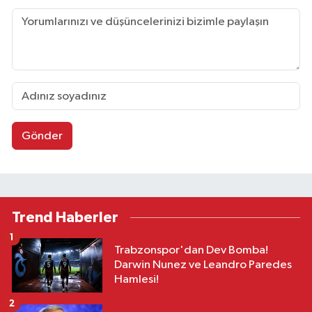
Gönder
Trend Haberler
1
Trabzonspor'dan Dev Bomba!
Darwin Nunez ve Leandro Paredes
Hamlesi!
2