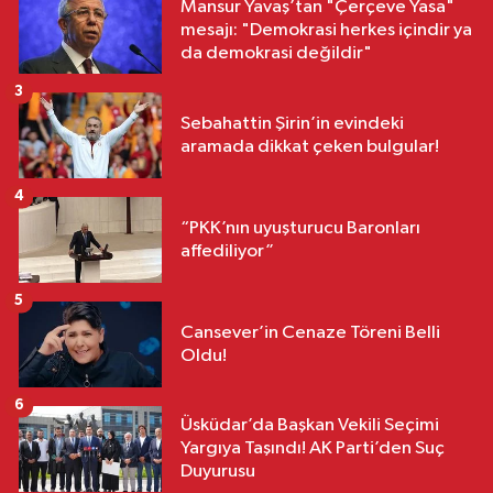
Mansur Yavaş’tan "Çerçeve Yasa"
mesajı: "Demokrasi herkes içindir ya
da demokrasi değildir"
3
Sebahattin Şirin’in evindeki
aramada dikkat çeken bulgular!
4
“PKK’nın uyuşturucu Baronları
affediliyor”
5
Cansever’in Cenaze Töreni Belli
Oldu!
6
Üsküdar’da Başkan Vekili Seçimi
Yargıya Taşındı! AK Parti’den Suç
Duyurusu