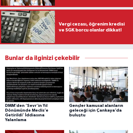
Vergi cezası, öğrenim kredisi
ve SGK borcu olanlar dikkat!
Bunlar da ilginizi çekebilir
DMM’den ‘Sevr’in Yıl
Gençler kamusal alanların
Dönümünde Meclis’e
geleceği için Çankaya’da
Getirildi’ İddiasına
buluştu
Yalanlama