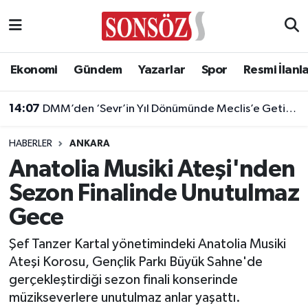
Asayiş
Ankara Nöbetçi Eczaneler
Ekonomi
Gündem
Yazarlar
Spor
Resmi İlanl
Astroloji & Burçlar
Ankara Hava Durumu
14:07
DMM’den ‘Sevr’in Yıl Dönümünde Meclis’e Getirildi’ İddiasına Yalanlama
Bilim & Teknoloji
Ankara Namaz Vakitleri
HABERLER
ANKARA
Biyografi
Ankara Trafik Yoğunluk Haritası
Anatolia Musiki Ateşi'nden
Sezon Finalinde Unutulmaz
Çevre
Süper Lig Puan Durumu ve Fikstür
Gece
Diğer
Tüm Manşetler
Şef Tanzer Kartal yönetimindeki Anatolia Musiki
Ateşi Korosu, Gençlik Parkı Büyük Sahne'de
Dünya
Son Dakika Haberleri
gerçekleştirdiği sezon finali konserinde
müzikseverlere unutulmaz anlar yaşattı.
Eğitim
Haber Arşivi