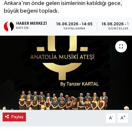
Ankara'nın önde gelen isimlerinin katıldığı gece,
büyük beğeni topladı.
Ekonomi
HABER MERKEZI
16.06.2026 - 14:05
16.06.2026 - 1
Eleman
EDITÖR
YAYINLANMA
GÜNCELLEME
Emlak
Gündem
Gurme
Haber
İlçe Haberleri
Keşfet
Paylaş
-
+
A
A
Kültür & Sanat