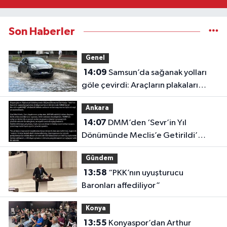
Son Haberler
Genel
14:09
Samsun’da sağanak yolları
göle çevirdi: Araçların plakaları
yerinden çıktı
Ankara
14:07
DMM’den ‘Sevr’in Yıl
Dönümünde Meclis’e Getirildi’
İddiasına Yalanlama
Gündem
13:58
“PKK’nın uyuşturucu
Baronları affediliyor”
Konya
13:55
Konyaspor’dan Arthur