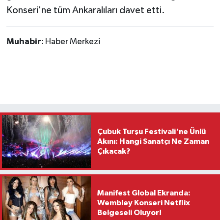
Konseri'ne tüm Ankaralıları davet etti.
Muhabir:
Haber Merkezi
Çubuk Turşu Festivali'ne Ünlü
Akını: Hangi Sanatçı Ne Zaman
Çıkacak?
Manifest Global Ekranda:
Wembley Konseri Netflix
Belgeseli Oluyor!