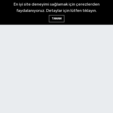
En iyi site deneyimi sağlamak için çerezlerden
faydalanıyoruz. Detaylar için lütfen tıklayın.
Ankara Nöbetçi Eczaneler
TAMAM
Ankara Hava Durumu
Ankara Namaz Vakitleri
Ankara Trafik Yoğunluk Haritası
Puan Durumu ve Fikstür
Tüm Manşetler
Son Dakika Haberleri
Haber Arşivi
Künye
Ekonomi
Gündem
Yazarlar
Spor
Politika
Magazin
Gündem
Asayiş
Sonsöz Özel