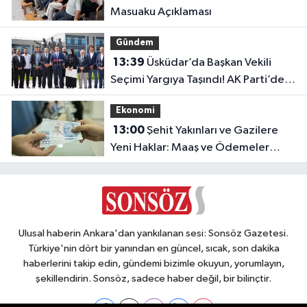
Masuaku Açıklaması
Gündem
13:39
Üsküdar’da Başkan Vekili
Seçimi Yargıya Taşındı! AK Parti’den
Suç Duyurusu
Ekonomi
13:00
Şehit Yakınları ve Gazilere
Yeni Haklar: Maaş ve Ödemeler
Artırıldı
Ulusal haberin Ankara'dan yankılanan sesi: Sonsöz Gazetesi.
Türkiye'nin dört bir yanından en güncel, sıcak, son dakika
haberlerini takip edin, gündemi bizimle okuyun, yorumlayın,
şekillendirin. Sonsöz, sadece haber değil, bir bilinçtir.