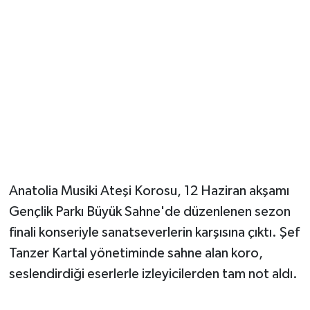
Magazin
Resmi İlanlar
Sağlık
Seri İlan
Siyaset
Anatolia Musiki Ateşi Korosu, 12 Haziran akşamı
Sokak Hayvanlarını Sahiplendirme
Gençlik Parkı Büyük Sahne'de düzenlenen sezon
finali konseriyle sanatseverlerin karşısına çıktı. Şef
Sonsöz Özel
Tanzer Kartal yönetiminde sahne alan koro,
seslendirdiği eserlerle izleyicilerden tam not aldı.
Spor