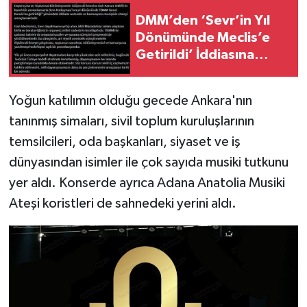
DMM’den ‘Sevr’in Yıl
Dönümünde Meclis’e
Getirildi’ İddiasına
Yalanlama
Yoğun katılımın olduğu gecede Ankara'nın
tanınmış simaları, sivil toplum kuruluşlarının
temsilcileri, oda başkanları, siyaset ve iş
dünyasından isimler ile çok sayıda musiki tutkunu
yer aldı. Konserde ayrıca Adana Anatolia Musiki
Ateşi koristleri de sahnedeki yerini aldı.