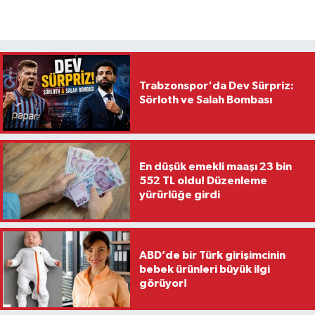
Trabzonspor'da Dev Sürpriz:
Sörloth ve Salah Bombası
En düşük emekli maaşı 23 bin
552 TL oldu! Düzenleme
yürürlüğe girdi
ABD’de bir Türk girişimcinin
bebek ürünleri büyük ilgi
görüyor!