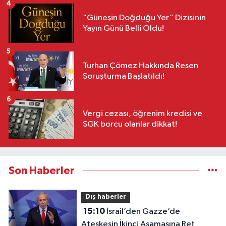
4
“Güneşin Doğduğu Yer” Dizisinin
Yayın Günü Belli Oldu!
5
Turhan Çömez Hakkında Resen
Soruşturma Başlatıldı!
6
Vergi cezası, öğrenim kredisi ve
SGK borcu olanlar dikkat!
Son Haberler
Dış haberler
15:10
İsrail’den Gazze’de
Ateşkesin İkinci Aşamasına Ret