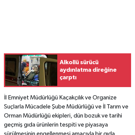
Magazin
Resmi İlanlar
Sağlık
Seri İlan
Alkollü sürücü
aydınlatma direğine
Siyaset
çarptı
Sokak Hayvanlarını Sahiplendirme
İl Emniyet Müdürlüğü Kaçakçılık ve Organize
Suçlarla Mücadele Şube Müdürlüğü ve İl Tarım ve
Sonsöz Özel
Orman Müdürlüğü ekipleri, dün bozuk ve tarihi
Spor
geçmiş gıda ürünlerin tespiti ve piyasaya
sürülmesinin engellenmesi amacıyla bir gıda