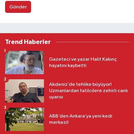
Gönder
Trend Haberler
1
Gazeteci ve yazar Halit Kakınç
hayatını kaybetti
2
Akdeniz’de tehlike büyüyor!
Uzmanlardan tatilcilere zehirli canlı
uyarısı
3
ABB’den Ankara’ya yeni kedi
merkezi!