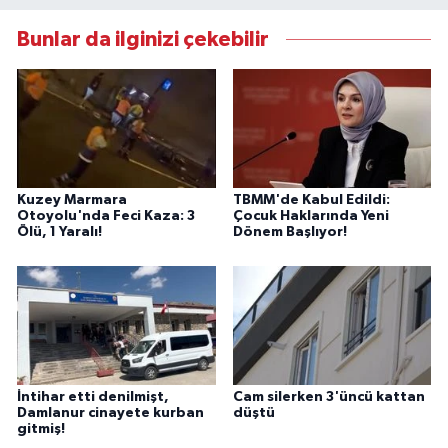
Bunlar da ilginizi çekebilir
Kuzey Marmara
TBMM'de Kabul Edildi:
Otoyolu'nda Feci Kaza: 3
Çocuk Haklarında Yeni
Ölü, 1 Yaralı!
Dönem Başlıyor!
İntihar etti denilmişt,
Cam silerken 3'üncü kattan
Damlanur cinayete kurban
düştü
gitmiş!