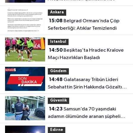
Ankara
15:08
Belgrad Ormanı’nda Çöp
Seferberliği: Atıklar Temizlendi
Istanbul
14:50
Beşiktaş’ta Hradec Kralove
Maçı Hazırlıkları Başladı
Gündem
14:48
Galatasaray Tribün Lideri
Sebahattin Şirin Hakkında Gözaltı
Kararı
Güvenlik
14:23
Samsun’da 70 yaşındaki
adamın ölümünde aranan şüpheli
Trabzon’da yakalandı
Edirne