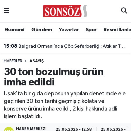
Asayiş
Ankara Nöbetçi Eczaneler
Ekonomi
Gündem
Yazarlar
Spor
Resmi İlanl
Astroloji & Burçlar
Ankara Hava Durumu
15:08
Belgrad Ormanı’nda Çöp Seferberliği: Atıklar Temizlendi
Bilim & Teknoloji
Ankara Namaz Vakitleri
HABERLER
ASAYIŞ
Biyografi
Ankara Trafik Yoğunluk Haritası
30 ton bozulmuş ürün
imha edildi
Çevre
Süper Lig Puan Durumu ve Fikstür
Uşak'ta bir gıda deposuna yapılan denetimde ele
Diğer
Tüm Manşetler
geçirilen 30 ton tarihi geçmiş çikolata ve
konserve ürünü imha edildi, 2 kişi hakkında adli
Dünya
Son Dakika Haberleri
işlem başlatıldı.
Eğitim
Haber Arşivi
HABER MERKEZI
25.06.2026 - 12:58
25.06.2026 - 12