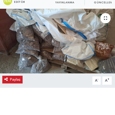
EDITÖR
YAYINLANMA
GÜNCELLEME
Ekonomi
Eleman
Emlak
Gündem
Gurme
Haber
Paylaş
-
+
A
A
İlçe Haberleri
Keşfet
Kültür & Sanat