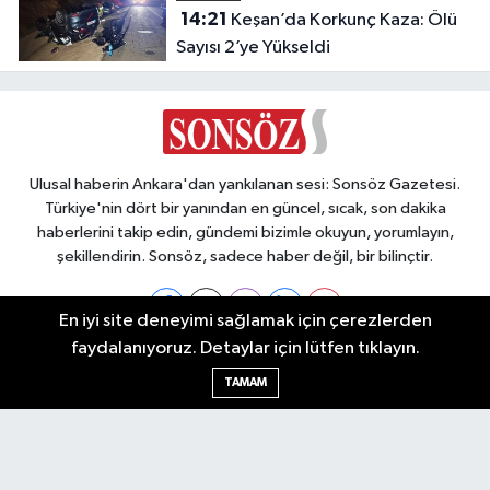
14:21
Keşan’da Korkunç Kaza: Ölü
Sayısı 2’ye Yükseldi
Ulusal haberin Ankara'dan yankılanan sesi: Sonsöz Gazetesi.
Türkiye'nin dört bir yanından en güncel, sıcak, son dakika
haberlerini takip edin, gündemi bizimle okuyun, yorumlayın,
şekillendirin. Sonsöz, sadece haber değil, bir bilinçtir.
En iyi site deneyimi sağlamak için çerezlerden
faydalanıyoruz. Detaylar için lütfen tıklayın.
Ankara Nöbetçi Eczaneler
TAMAM
Ankara Hava Durumu
Ankara Namaz Vakitleri
Ankara Trafik Yoğunluk Haritası
Puan Durumu ve Fikstür