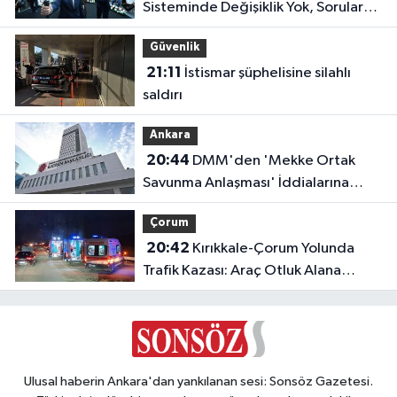
Sisteminde Değişiklik Yok, Sorular
Yeni Müfredata Uygun Olacak
Güvenlik
21:11
İstismar şüphelisine silahlı
saldırı
Ankara
20:44
DMM'den 'Mekke Ortak
Savunma Anlaşması' İddialarına
Yalanlama
Çorum
20:42
Kırıkkale-Çorum Yolunda
Trafik Kazası: Araç Otluk Alana
Devrildi, Yaralılar Var!
Ulusal haberin Ankara'dan yankılanan sesi: Sonsöz Gazetesi.