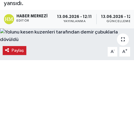
yansıdı.
Ekonomi
HABER MERKEZI
13.06.2026 - 12:11
13.06.2026 - 12:1
EDITÖR
YAYINLANMA
GÜNCELLEME
Eleman
Emlak
Paylaş
-
+
A
A
Gündem
Gurme
Haber
İlçe Haberleri
Keşfet
Kültür & Sanat