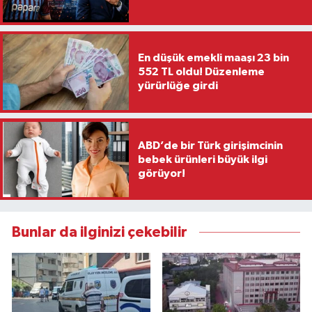
En düşük emekli maaşı 23 bin
552 TL oldu! Düzenleme
yürürlüğe girdi
ABD’de bir Türk girişimcinin
bebek ürünleri büyük ilgi
görüyor!
Bunlar da ilginizi çekebilir