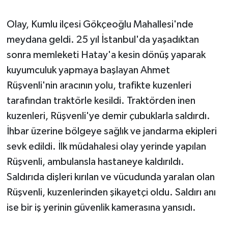
Olay, Kumlu ilçesi Gökçeoğlu Mahallesi'nde
Magazin
meydana geldi. 25 yıl İstanbul'da yaşadıktan
Resmi İlanlar
sonra memleketi Hatay'a kesin dönüş yaparak
kuyumculuk yapmaya başlayan Ahmet
Sağlık
Rüşvenli'nin aracının yolu, trafikte kuzenleri
tarafından traktörle kesildi. Traktörden inen
Seri İlan
kuzenleri, Rüşvenli'ye demir çubuklarla saldırdı.
Siyaset
İhbar üzerine bölgeye sağlık ve jandarma ekipleri
sevk edildi. İlk müdahalesi olay yerinde yapılan
Sokak Hayvanlarını Sahiplendirme
Rüşvenli, ambulansla hastaneye kaldırıldı.
Saldırıda dişleri kırılan ve vücudunda yaralan olan
Sonsöz Özel
Rüşvenli, kuzenlerinden şikayetçi oldu. Saldırı anı
Spor
ise bir iş yerinin güvenlik kamerasına yansıdı.