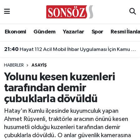
Asayiş
Ankara Nöbetçi Eczaneler
Ekonomi
Gündem
Yazarlar
Spor
Resmi İlanl
Astroloji & Burçlar
Ankara Hava Durumu
21:40
Hayat 112 Acil Mobil İhbar Uygulaması İçin Kamu Spotu Yayında!
Bilim & Teknoloji
Ankara Namaz Vakitleri
HABERLER
ASAYIŞ
Biyografi
Ankara Trafik Yoğunluk Haritası
Yolunu kesen kuzenleri
tarafından demir
Çevre
Süper Lig Puan Durumu ve Fikstür
çubuklarla dövüldü
Diğer
Tüm Manşetler
Hatay'ın Kumlu ilçesinde kuyumculuk yapan
Ahmet Rüşvenli, traktörle aracının önünü kesen
Dünya
Son Dakika Haberleri
husumetli olduğu kuzenleri tarafından demir
çubuklarla dövüldü. O anlar güvenlik kamerasına
Eğitim
Haber Arşivi