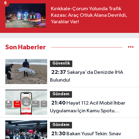
6
Kırıkkale-Çorum Yolunda Trafik
Kazası: Araç Otluk Alana Devrildi,
Yaralılar Var!
Son Haberler
Güvenlik
22:37
Sakarya'da Denizde İHA
Bulundu!
Gündem
21:40
Hayat 112 Acil Mobil İhbar
Uygulaması İçin Kamu Spotu
Yayında!
Gündem
21:30
Bakan Yusuf Tekin: Sınav