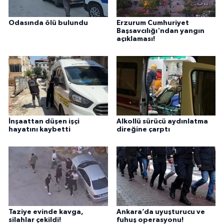
Odasında ölü bulundu
Erzurum Cumhuriyet
Başsavcılığı'ndan yangın
açıklaması!
İnşaattan düşen işçi
Alkollü sürücü aydınlatma
hayatını kaybetti
direğine çarptı
Taziye evinde kavga,
Ankara’da uyuşturucu ve
silahlar çekildi!
fuhuş operasyonu!