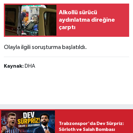
Alkollü sürücü
aydınlatma direğine
çarptı
Olayla ilgili soruşturma başlatıldı.
Kaynak:
DHA
Trabzonspor'da Dev Sürpriz:
Sörloth ve Salah Bombası