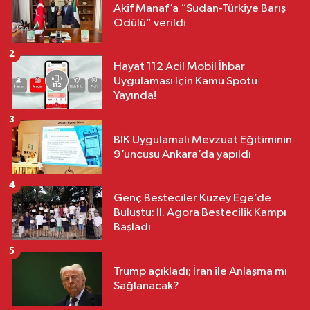
Akif Manaf’a “Sudan-Türkiye Barış
Ödülü” verildi
2
Hayat 112 Acil Mobil İhbar
Uygulaması İçin Kamu Spotu
Yayında!
3
BİK Uygulamalı Mevzuat Eğitiminin
9’uncusu Ankara’da yapıldı
4
Genç Besteciler Kuzey Ege’de
Buluştu: II. Agora Bestecilik Kampı
Başladı
5
Trump açıkladı; İran ile Anlaşma mı
Sağlanacak?