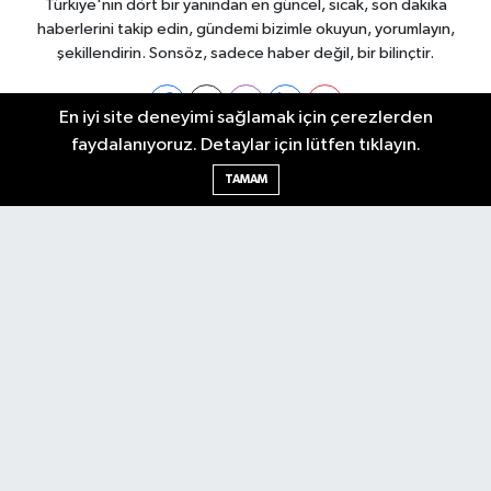
Türkiye'nin dört bir yanından en güncel, sıcak, son dakika
haberlerini takip edin, gündemi bizimle okuyun, yorumlayın,
şekillendirin. Sonsöz, sadece haber değil, bir bilinçtir.
En iyi site deneyimi sağlamak için çerezlerden
faydalanıyoruz. Detaylar için lütfen tıklayın.
Ankara Nöbetçi Eczaneler
TAMAM
Ankara Hava Durumu
Ankara Namaz Vakitleri
Ankara Trafik Yoğunluk Haritası
Puan Durumu ve Fikstür
Tüm Manşetler
Son Dakika Haberleri
Haber Arşivi
Künye
Ekonomi
Gündem
Yazarlar
Spor
Politika
Magazin
Gündem
Asayiş
Sonsöz Özel