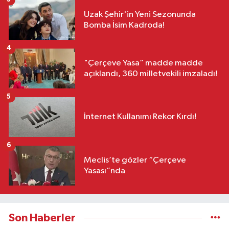
Uzak Şehir'in Yeni Sezonunda
Bomba İsim Kadroda!
4
"Çerçeve Yasa” madde madde
açıklandı, 360 milletvekili imzaladı!
5
İnternet Kullanımı Rekor Kırdı!
6
Meclis’te gözler “Çerçeve
Yasası”nda
Son Haberler