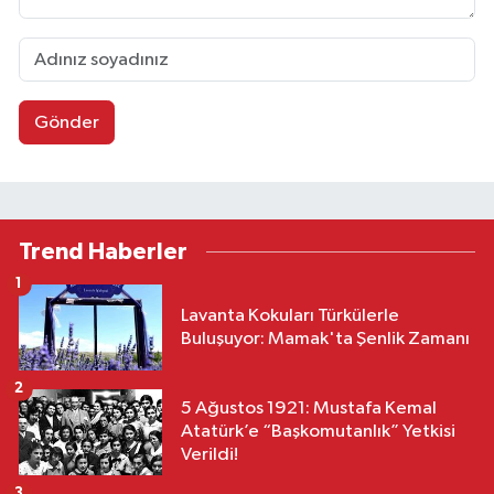
Gönder
Trend Haberler
1
Lavanta Kokuları Türkülerle
Buluşuyor: Mamak'ta Şenlik Zamanı
2
5 Ağustos 1921: Mustafa Kemal
Atatürk’e “Başkomutanlık” Yetkisi
Verildi!
3