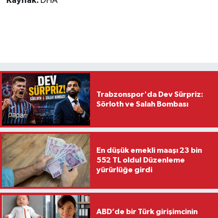
Kaynak:
DHA
Trabzonspor'da Dev Sürpriz:
Sörloth ve Salah Bombası
En düşük emekli maaşı 23 bin
552 TL oldu! Düzenleme
yürürlüğe girdi
ABD’de bir Türk girişimcinin