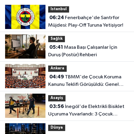
Istanbul
06:24
Fenerbahçe'de Santrfor
Müjdesi: Play-Off Turuna Yetişiyor!
Sağlık
05:41
Masa Başı Çalışanlar İçin
Duruş (Postür) Rehberi
Ankara
04:49
TBMM'de Çocuk Koruma
Kanunu Teklifi Görüşüldü: Genel
Kurul Tamamlandı!
Asayiş
03:56
İnegöl'de Elektrikli Bisiklet
Uçuruma Yuvarlandı: 3 Çocuk
Yaralandı!
Dünya