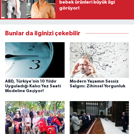
bebek ürünleri büyük ilgi
görüyor!
Bunlar da ilginizi çekebilir
ABD, Türkiye’nin 10 Yıldır
Modern Yaşamın Sessiz
Uyguladığı Kalıcı Yaz Saati
Salgını: Zihinsel Yorgunluk
Modeline Geçiyor!