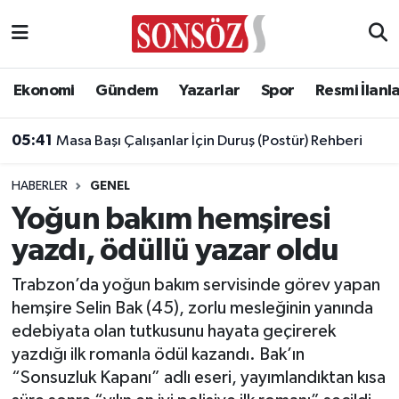
Asayiş
Ankara Nöbetçi Eczaneler
Ekonomi
Gündem
Yazarlar
Spor
Resmi İlanl
Astroloji & Burçlar
Ankara Hava Durumu
05:41
Masa Başı Çalışanlar İçin Duruş (Postür) Rehberi
Bilim & Teknoloji
Ankara Namaz Vakitleri
HABERLER
GENEL
Biyografi
Ankara Trafik Yoğunluk Haritası
Yoğun bakım hemşiresi
yazdı, ödüllü yazar oldu
Çevre
Süper Lig Puan Durumu ve Fikstür
Trabzon’da yoğun bakım servisinde görev yapan
Diğer
Tüm Manşetler
hemşire Selin Bak (45), zorlu mesleğinin yanında
edebiyata olan tutkusunu hayata geçirerek
Dünya
Son Dakika Haberleri
yazdığı ilk romanla ödül kazandı. Bak’ın
“Sonsuzluk Kapanı” adlı eseri, yayımlandıktan kısa
Eğitim
Haber Arşivi