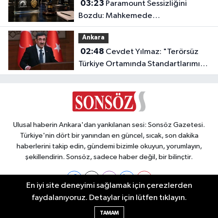
03:23
Paramount Sessizliğini
Bozdu: Mahkemede
Kazanacağımıza İnanıyoruz!
Ankara
02:48
Cevdet Yılmaz: "Terörsüz
Türkiye Ortamında Standartlarımızı
Yükselteceğiz"
Ulusal haberin Ankara'dan yankılanan sesi: Sonsöz Gazetesi.
Türkiye'nin dört bir yanından en güncel, sıcak, son dakika
haberlerini takip edin, gündemi bizimle okuyun, yorumlayın,
şekillendirin. Sonsöz, sadece haber değil, bir bilinçtir.
En iyi site deneyimi sağlamak için çerezlerden
faydalanıyoruz. Detaylar için lütfen tıklayın.
Ankara Nöbetçi Eczaneler
TAMAM