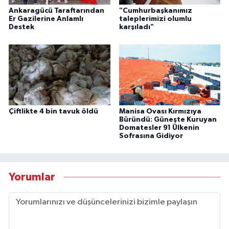
Ankaragücü Taraftarından
"Cumhurbaşkanımız
Er Gazilerine Anlamlı
taleplerimizi olumlu
Destek
karşıladı"
Çiftlikte 4 bin tavuk öldü
Manisa Ovası Kırmızıya
Büründü: Güneşte Kuruyan
Domatesler 91 Ülkenin
Sofrasına Gidiyor
Yorumlar