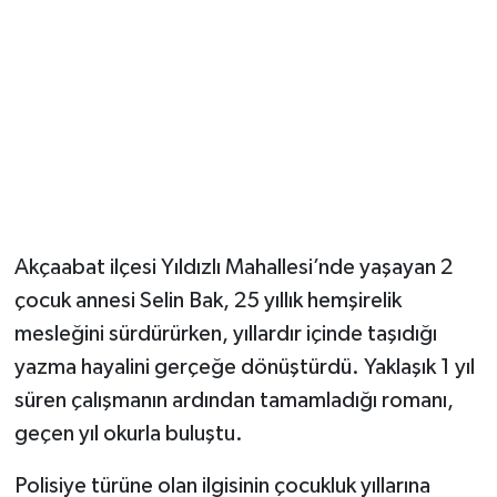
Magazin
Resmi İlanlar
Sağlık
Seri İlan
Akçaabat ilçesi Yıldızlı Mahallesi’nde yaşayan 2
Siyaset
çocuk annesi Selin Bak, 25 yıllık hemşirelik
mesleğini sürdürürken, yıllardır içinde taşıdığı
Sokak Hayvanlarını Sahiplendirme
yazma hayalini gerçeğe dönüştürdü. Yaklaşık 1 yıl
Sonsöz Özel
süren çalışmanın ardından tamamladığı romanı,
geçen yıl okurla buluştu.
Spor
Polisiye türüne olan ilgisinin çocukluk yıllarına