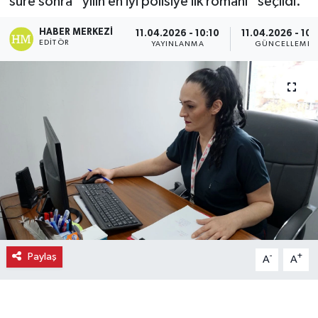
süre sonra “yılın en iyi polisiye ilk romanı” seçildi.
Ekonomi
HABER MERKEZI
11.04.2026 - 10:10
11.04.2026 - 10:
EDITÖR
YAYINLANMA
GÜNCELLEME
Eleman
Emlak
Gündem
Gurme
Haber
İlçe Haberleri
Paylaş
-
+
A
A
Keşfet
Kültür & Sanat