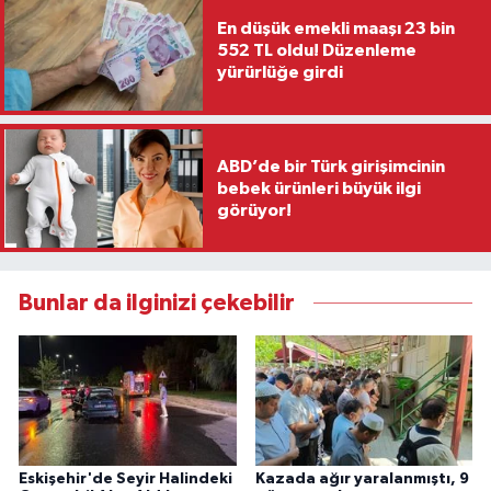
En düşük emekli maaşı 23 bin
552 TL oldu! Düzenleme
yürürlüğe girdi
ABD’de bir Türk girişimcinin
bebek ürünleri büyük ilgi
görüyor!
Bunlar da ilginizi çekebilir
Eskişehir'de Seyir Halindeki
Kazada ağır yaralanmıştı, 9