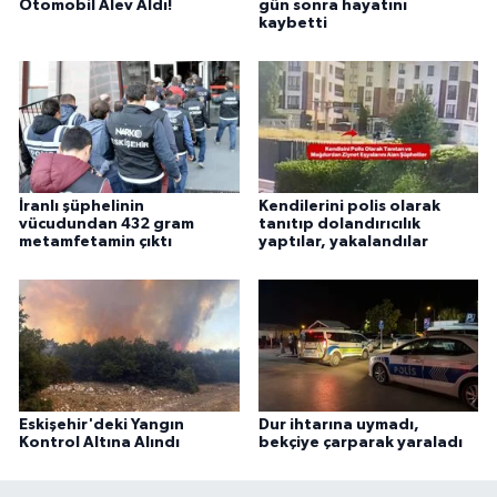
Otomobil Alev Aldı!
gün sonra hayatını
kaybetti
İranlı şüphelinin
Kendilerini polis olarak
vücudundan 432 gram
tanıtıp dolandırıcılık
metamfetamin çıktı
yaptılar, yakalandılar
Eskişehir'deki Yangın
Dur ihtarına uymadı,
Kontrol Altına Alındı
bekçiye çarparak yaraladı