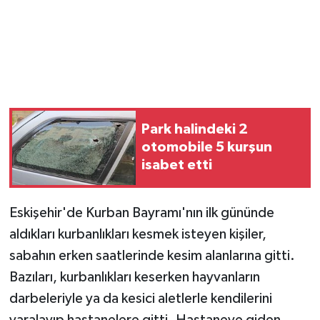
Magazin
Resmi İlanlar
Sağlık
Park halindeki 2
Seri İlan
otomobile 5 kurşun
isabet etti
Siyaset
Eskişehir'de Kurban Bayramı'nın ilk gününde
Sokak Hayvanlarını Sahiplendirme
aldıkları kurbanlıkları kesmek isteyen kişiler,
Sonsöz Özel
sabahın erken saatlerinde kesim alanlarına gitti.
Bazıları, kurbanlıkları keserken hayvanların
Spor
darbeleriyle ya da kesici aletlerle kendilerini
yaralayıp hastanelere gitti. Hastaneye giden