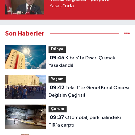
Yasası”nda
Son Haberler
Dünya
09:45
Kıbrıs'ta Dışarı Çıkmak
Yasaklandı!
Yaşam
09:42
Teksif'te Genel Kurul Öncesi
Değişim Çağrısı!
Çorum
09:37
Otomobil, park halindeki
TIR'a çarptı