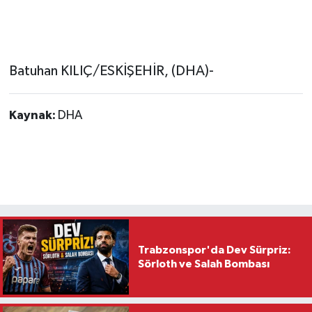
Batuhan KILIÇ/ESKİŞEHİR, (DHA)-
Kaynak:
DHA
Trabzonspor'da Dev Sürpriz:
Sörloth ve Salah Bombası