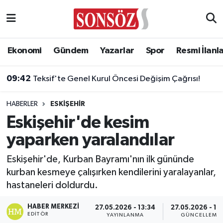
Asayiş
Ankara Nöbetçi Eczaneler
Ekonomi
Gündem
Yazarlar
Spor
Resmi İlanl
Astroloji & Burçlar
Ankara Hava Durumu
09:42
Teksif'te Genel Kurul Öncesi Değişim Çağrısı!
Bilim & Teknoloji
Ankara Namaz Vakitleri
HABERLER
ESKIŞEHIR
Biyografi
Ankara Trafik Yoğunluk Haritası
Eskişehir'de kesim
yaparken yaralandılar
Çevre
Süper Lig Puan Durumu ve Fikstür
Eskişehir'de, Kurban Bayramı'nın ilk gününde
Diğer
Tüm Manşetler
kurban kesmeye çalışırken kendilerini yaralayanlar,
hastaneleri doldurdu.
Dünya
Son Dakika Haberleri
HABER MERKEZI
27.05.2026 - 13:34
27.05.2026 - 13
Eğitim
Haber Arşivi
EDITÖR
YAYINLANMA
GÜNCELLEME