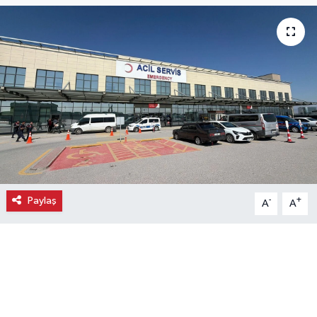
Ekonomi
Eleman
Emlak
Gündem
Gurme
Paylaş
-
+
A
A
Haber
İlçe Haberleri
Keşfet
Kültür & Sanat