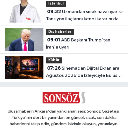
Istanbul
09:32
Uzmandan sıcak hava uyarısı:
Tansiyon ilaçlarını kendi kararınızla
değiştirmeyin
Dış haberler
09:01
ABD Başkanı Trump'tan
İran'a uyarı!
Kültür
07:26
Sinemadan Dijital Ekranlara:
Ağustos 2026’da İzleyiciyle Buluşan
En İddialı Yapımlar
Ulusal haberin Ankara'dan yankılanan sesi: Sonsöz Gazetesi.
Türkiye'nin dört bir yanından en güncel, sıcak, son dakika
haberlerini takip edin, gündemi bizimle okuyun, yorumlayın,