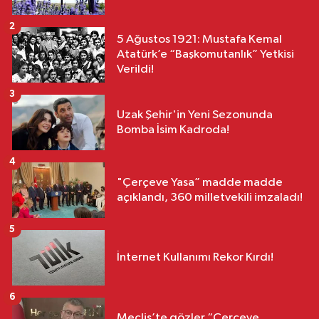
2
5 Ağustos 1921: Mustafa Kemal
Atatürk’e “Başkomutanlık” Yetkisi
Verildi!
3
Uzak Şehir'in Yeni Sezonunda
Bomba İsim Kadroda!
4
"Çerçeve Yasa” madde madde
açıklandı, 360 milletvekili imzaladı!
5
İnternet Kullanımı Rekor Kırdı!
6
Meclis’te gözler “Çerçeve