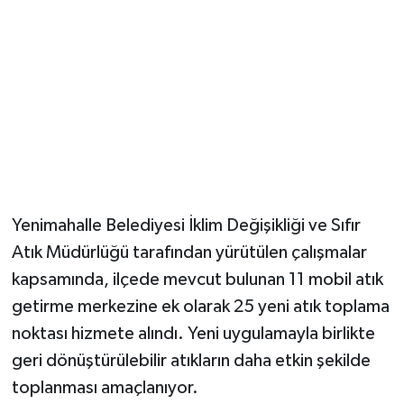
Magazin
Resmi İlanlar
Sağlık
Seri İlan
Yenimahalle Belediyesi İklim Değişikliği ve Sıfır
Siyaset
Atık Müdürlüğü tarafından yürütülen çalışmalar
Sokak Hayvanlarını Sahiplendirme
kapsamında, ilçede mevcut bulunan 11 mobil atık
getirme merkezine ek olarak 25 yeni atık toplama
Sonsöz Özel
noktası hizmete alındı. Yeni uygulamayla birlikte
geri dönüştürülebilir atıkların daha etkin şekilde
Spor
toplanması amaçlanıyor.