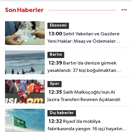
Son Haberler
Ekonomi
13:00
Şehit Yakınları ve Gazilere
Yeni Haklar: Maaş ve Ödemeler
Artırıldı
Bartın
12:39
Bartın’da denize girmek
yasaklandı: 37 kişi boğulmaktan
kurtarıldı
Spor
12:35
Salih Malkoçoğlu’nun Al
Jazira Transferi Resmen Açıklandı!
Dış haberler
12:32
Riyad’da mobilya
fabrikasında yangın: 16 işçi hayatını