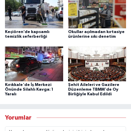
Keçiören’de kapsamlı
Okullar açılmadan kırtasiye
temizlik seferberliği
ürünlerine sıkı denetim
Kırıkkale'de İş Merkezi
Şehit Aileleri ve Gazilere
Önünde Silahlı Kavga: 1
Düzenleme TBMM'de Oy
Yaralı
Birliğiyle Kabul Edildi
Yorumlar