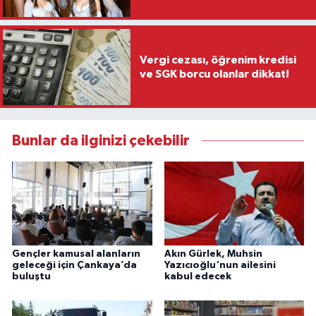
Vergi cezası, öğrenim kredisi
ve SGK borcu olanlar dikkat!
Bunlar da ilginizi çekebilir
Gençler kamusal alanların
Akın Gürlek, Muhsin
geleceği için Çankaya’da
Yazıcıoğlu'nun ailesini
buluştu
kabul edecek