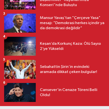
Konseri”nde Buluştu
3
Mansur Yavaş’tan "Çerçeve Yasa"
mesajı: "Demokrasi herkes içindir ya
da demokrasi değildir"
4
Keşan’da Korkunç Kaza: Ölü Sayısı
2’ye Yükseldi
5
Sebahattin Şirin’in evindeki
aramada dikkat çeken bulgular!
6
Cansever’in Cenaze Töreni Belli
Oldu!