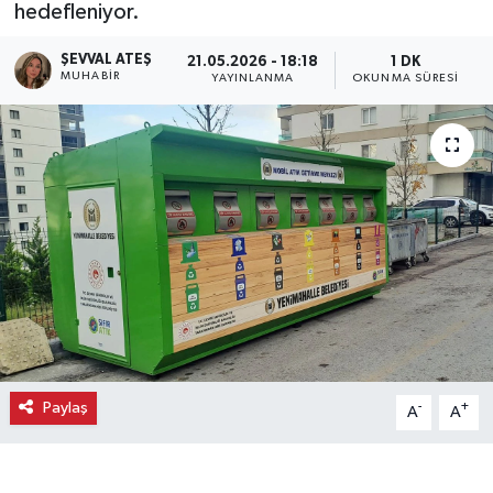
hedefleniyor.
Ekonomi
ŞEVVAL ATEŞ
21.05.2026 - 18:18
1 DK
MUHABIR
YAYINLANMA
OKUNMA SÜRESI
Eleman
Emlak
Gündem
Gurme
Haber
İlçe Haberleri
Paylaş
-
+
A
A
Keşfet
Kültür & Sanat