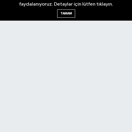
faydalanıyoruz. Detaylar için lütfen tıklayın.
Ankara Nöbetçi Eczaneler
TAMAM
Ankara Hava Durumu
Ankara Namaz Vakitleri
Ankara Trafik Yoğunluk Haritası
Puan Durumu ve Fikstür
Tüm Manşetler
Son Dakika Haberleri
Haber Arşivi
Künye
Ekonomi
Gündem
Yazarlar
Spor
Politika
Magazin
Gündem
Asayiş
Sonsöz Özel
RSS
Copyright © 2025. Her hakkı saklıdır.