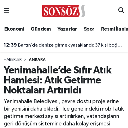
Asayiş
Ankara Nöbetçi Eczaneler
Ekonomi
Gündem
Yazarlar
Spor
Resmi İlanl
Astroloji & Burçlar
Ankara Hava Durumu
12:39
Bartın’da denize girmek yasaklandı: 37 kişi boğulmaktan kurtarıldı
Bilim & Teknoloji
Ankara Namaz Vakitleri
HABERLER
ANKARA
Biyografi
Ankara Trafik Yoğunluk Haritası
Yenimahalle’de Sıfır Atık
Hamlesi: Atık Getirme
Çevre
Süper Lig Puan Durumu ve Fikstür
Noktaları Artırıldı
Diğer
Tüm Manşetler
Yenimahalle Belediyesi, çevre dostu projelerine
bir yenisini daha ekledi. İlçe genelindeki mobil atık
Dünya
Son Dakika Haberleri
getirme merkezi sayısı artırılırken, vatandaşların
geri dönüşüm sistemine daha kolay erişmesi
Eğitim
Haber Arşivi