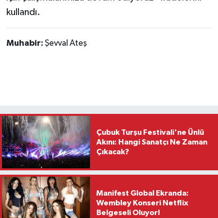
kullandı.
Muhabir:
Şevval Ateş
Çubuk Turşu Festivali'ne Ünlü
Akını: Hangi Sanatçı Ne Zaman
Çıkacak?
Manifest Global Ekranda:
Wembley Konseri Netflix
Belgeseli Oluyor!