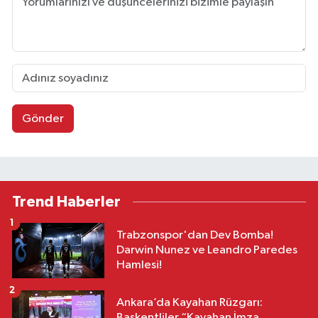
Gönder
Trend Haberler
1
Trabzonspor'dan Dev Bomba!
Darwin Nunez ve Leandro Paredes
Hamlesi!
2
Ankara’da Kayahan Rüzgarı:
Başkentliler “Kayahan İmza