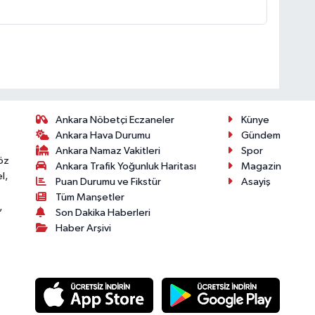
Ankara Nöbetçi Eczaneler
Künye
Ankara Hava Durumu
Gündem
Ankara Namaz Vakitleri
Spor
öz
Ankara Trafik Yoğunluk Haritası
Magazin
l,
Puan Durumu ve Fikstür
Asayiş
Tüm Manşetler
,
Son Dakika Haberleri
Haber Arşivi