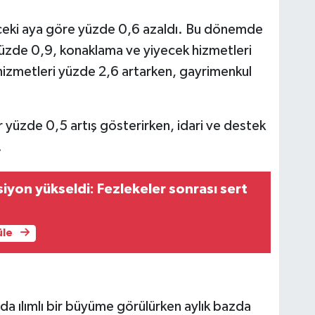
nceki aya göre yüzde 0,6 azaldı. Bu dönemde
üzde 0,9, konaklama ve yiyecek hizmetleri
m hizmetleri yüzde 2,6 artarken, gayrimenkul
r yüzde 0,5 artış gösterirken, idari ve destek
.
yon yükseldi: Fezlekeler sonrası sert
üle
zda ılımlı bir büyüme görülürken aylık bazda