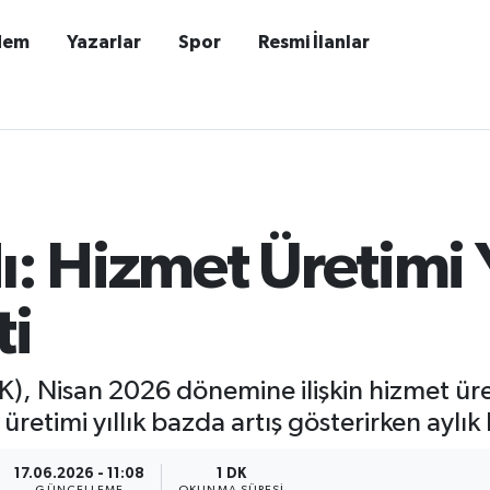
dem
Yazarlar
Spor
Resmi İlanlar
ı: Hizmet Üretimi 
ti
İK), Nisan 2026 dönemine ilişkin hizmet üre
 üretimi yıllık bazda artış gösterirken aylı
17.06.2026 - 11:08
1 DK