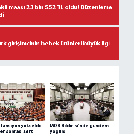
kli maaşı 23 bin 552 TL oldu! Düzenleme
di
rk girişimcinin bebek ürünleri büyük ilgi
tansiyon yükseldi:
MGK Bildirisi’nde gündem
er sonrası sert
yoğun!