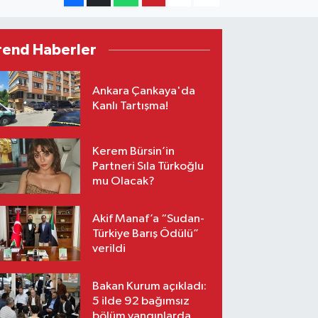
rend Haberler
Ankara Çankaya'da
Kanlı Tartışma!
Kerem Bürsin’in
Partneri Sıla Türkoğlu
mu Olacak?
Akif Manaf’a “Sudan-
Türkiye Barış Ödülü”
verildi
Bakan Kurum açıkladı:
5 ilde 92 bağımsız
bölüm yangınlarda