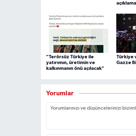
açıklama
"Terörsüz Türkiye ile
Türkiye 
yatırımın, üretimin ve
Gazze Bil
kalkınmanın önü açılacak"
Yorumlar