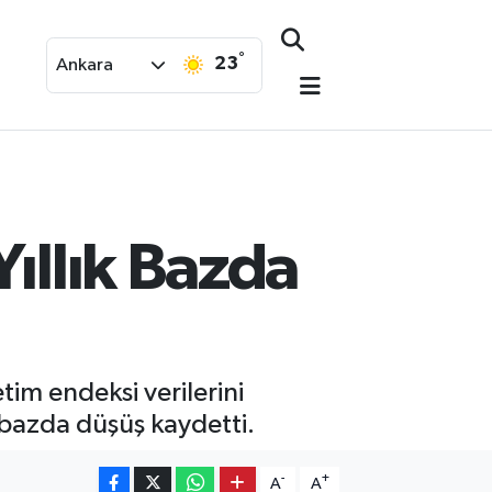
°
23
Ankara
Yıllık Bazda
tim endeksi verilerini
k bazda düşüş kaydetti.
-
+
A
A