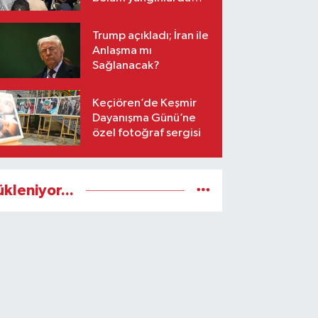
ağır hasar gördü
Trump açıkladı; İran ile
Anlaşma mı
Sağlanacak?
Keçiören’de Keşmir
Dayanışma Günü’ne
özel fotoğraf sergisi
ükleniyor...