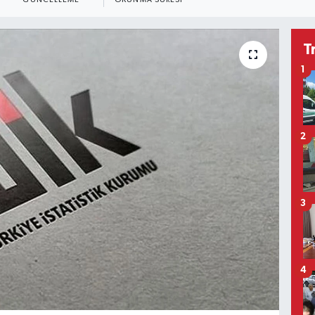
GÜNCELLEME
OKUNMA SÜRESI
T
1
2
3
4