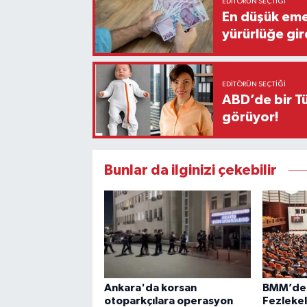
EDITÖRÜN SEÇTIĞI
En düşük eme
yürürlüğe gir
EDITÖRÜN SEÇTIĞI
ABD’de bir Tü
görüyor!
Bunlar da ilginizi çekebilir
Ankara'da korsan
BMM’de 
otoparkçılara operasyon
Fezlekel