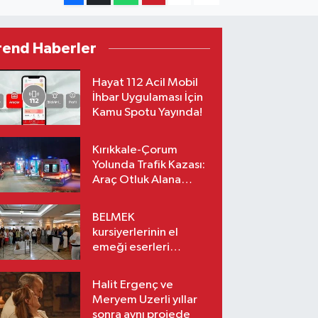
rend Haberler
Hayat 112 Acil Mobil
İhbar Uygulaması İçin
Kamu Spotu Yayında!
Kırıkkale-Çorum
Yolunda Trafik Kazası:
Araç Otluk Alana
Devrildi, Yaralılar Var!
BELMEK
kursiyerlerinin el
emeği eserleri
sanatseverlerle
buluşuyor
Halit Ergenç ve
Meryem Uzerli yıllar
sonra aynı projede