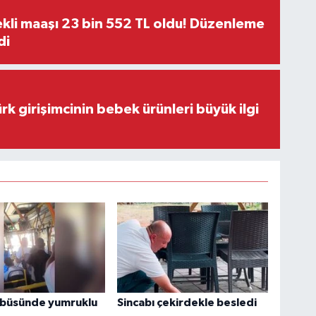
kli maaşı 23 bin 552 TL oldu! Düzenleme
di
rk girişimcinin bebek ürünleri büyük ilgi
obüsünde yumruklu
Sincabı çekirdekle besledi