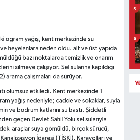
5
ilogram yağış, kent merkezinde su
6
i ve heyelanlara neden oldu. alt ve üst yapıda
ömüldüğü bazı noktalarda temizlik ve onarım
lerini silmeye çalışıyor. Sel sularına kapıldığı
2) arama çalışmaları da sürüyor.
Y
atı olumsuz etkiledi. Kent merkezinde 1
am yağış nedeniyle; cadde ve sokaklar, suyla
min ve bodrum katlarını su bastı. Şiddetli
den geçen Devlet Sahil Yolu sel sularıyla
ndeki araçlar suya gömüldü, birçok sürücü,
analizasyon İdaresi (TİSKİ), Karayolları ve