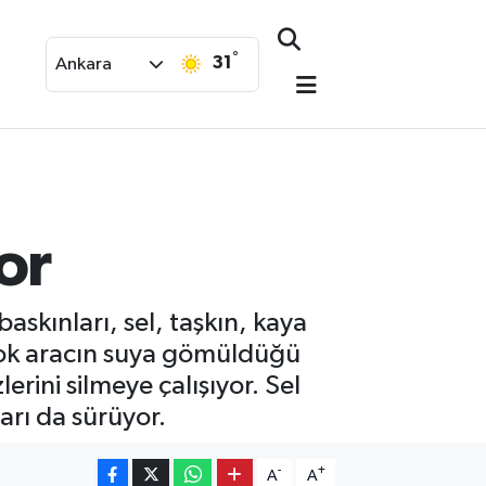
°
31
Ankara
or
kınları, sel, taşkın, kaya
rçok aracın suya gömüldüğü
erini silmeye çalışıyor. Sel
arı da sürüyor.
-
+
A
A