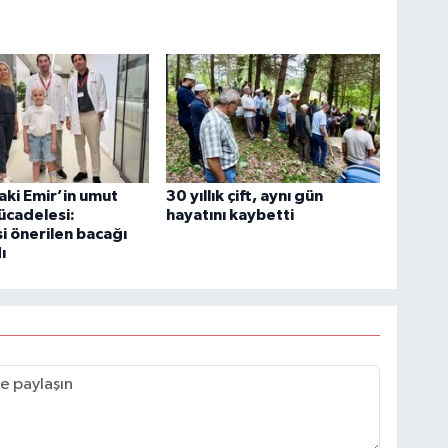
aki Emir’in umut
30 yıllık çift, aynı gün
ücadelesi:
hayatını kaybetti
i önerilen bacağı
ı