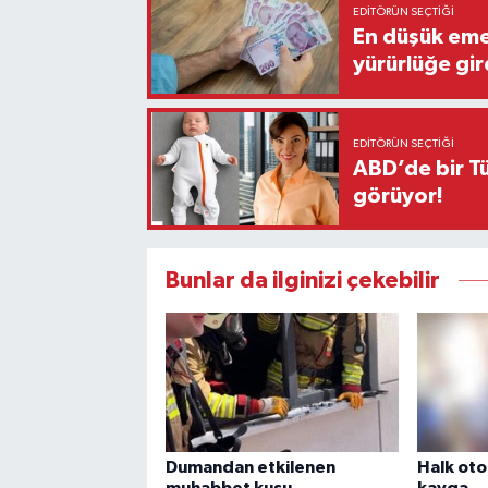
EDITÖRÜN SEÇTIĞI
En düşük eme
yürürlüğe gir
EDITÖRÜN SEÇTIĞI
ABD’de bir Tü
görüyor!
Bunlar da ilginizi çekebilir
Dumandan etkilenen
Halk ot
muhabbet kuşu
kavga