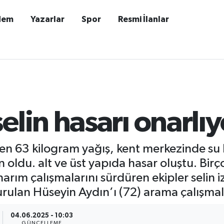
dem
Yazarlar
Spor
Resmi İlanlar
elin hasarı onarlıy
 63 kilogram yağış, kent merkezinde su bas
 oldu. alt ve üst yapıda hasar oluştu. Bi
rım çalışmalarını sürdüren ekipler selin izl
urulan Hüseyin Aydın’ı (72) arama çalışmal
04.06.2025 - 10:03
GÜNCELLEME