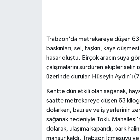
Trabzon'da metrekareye düşen 63 k
baskınları, sel, taşkın, kaya düşmes
hasar oluştu. Birçok aracın suya g
çalışmalarını sürdüren ekipler selin iz
üzerinde durulan Hüseyin Aydın’ı (7
Kentte dün etkili olan sağanak, hay
saatte metrekareye düşen 63 kilogr
dolarken, bazı ev ve iş yerlerinin ze
sağanak nedeniyle Toklu Mahallesi'n
dolarak, ulaşıma kapandı, park hali
mahsur kaldı. Trabzon İçmesuyu ve K