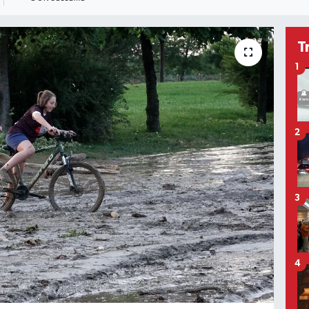
T
1
2
3
4