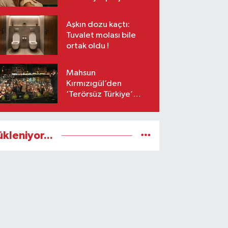
Aşkın dozu kaçtı:
Tuvalet molası bile
ortak oldu !
Mahsun
Kırmızıgül’den
‘Terörsüz Türkiye’
mesajı: Umarım barış
kalıcı olur
ükleniyor...