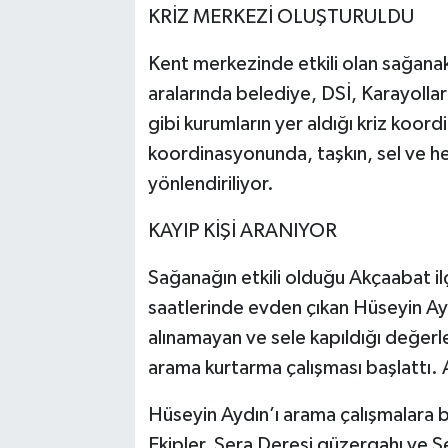
KRİZ MERKEZİ OLUŞTURULDU
Kent merkezinde etkili olan sağana
aralarında belediye, DSİ, Karayollar
gibi kurumların yer aldığı kriz koor
koordinasyonunda, taşkın, sel ve heye
yönlendiriliyor.
KAYIP KİŞİ ARANIYOR
Sağanağın etkili olduğu Akçaabat i
saatlerinde evden çıkan Hüseyin A
alınamayan ve sele kapıldığı değerl
arama kurtarma çalışması başlattı.
Hüseyin Aydın’ı arama çalışmalara 
Ekipler, Sera Deresi güzergahı ve S