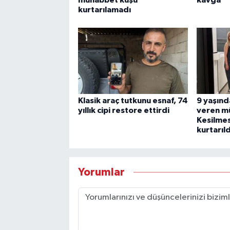
kurtarılamadı
Klasik araç tutkunu esnaf, 74
9 yaşınd
yıllık cipi restore ettirdi
veren m
Kesilmes
kurtarıld
Yorumlar