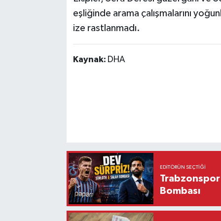
eşliğinde arama çalışmalarını yoğunl
ize rastlanmadı.
Kaynak:
DHA
EDITÖRÜN SEÇTIĞI
Trabzonspor'
Bombası