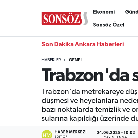
Ekonomi
Gün
Sonsöz Özel
Son Dakika Ankara Haberleri
HABERLER
GENEL
Trabzon'da s
Trabzon'da metrekareye düşen
düşmesi ve heyelanlara neden
bazı noktalarda temizlik ve ona
sularına kapıldığı üzerinde d
HABER MERKEZI
04.06.2025 - 10:02
EDITÖR
YAYINLANMA