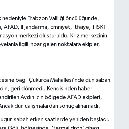
k nedeniyle Trabzon Valiliği öncülüğünde,
ı, AFAD, İl Jandarma, Emniyet, İtfaiye, TİSKİ
dinasyon merkezi oluşturuldu. Kriz merkezinin
lanla ilgili ihbar gelen noktalara ekipler,
lçesine bağlı Çukurca Mahallesi'nde dün sabah
ydın, geri dönmedi. Kendisinden haber
endirilen Aydın için bölgede AFAD ekipleri,
 Ancak dün çalışmalardan sonuç alınamadı.
bugün sabah erken saatlerde yeniden başladı.
era Gölü bölgesinde, 'termal dron' cihazı