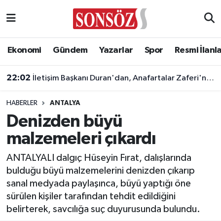
Asayiş
Ankara Nöbetçi Eczaneler
Ekonomi
Gündem
Yazarlar
Spor
Resmi İlanl
Astroloji & Burçlar
Ankara Hava Durumu
22:02
İletişim Başkanı Duran'dan, Anafartalar Zaferi'nin 111. yıl dönümü paylaşımı!
Bilim & Teknoloji
Ankara Namaz Vakitleri
HABERLER
ANTALYA
Biyografi
Ankara Trafik Yoğunluk Haritası
Denizden büyü
malzemeleri çıkardı
Çevre
Süper Lig Puan Durumu ve Fikstür
ANTALYALI dalgıç Hüseyin Fırat, dalışlarında
Diğer
Tüm Manşetler
bulduğu büyü malzemelerini denizden çıkarıp
sanal medyada paylaşınca, büyü yaptığı öne
Dünya
Son Dakika Haberleri
sürülen kişiler tarafından tehdit edildiğini
belirterek, savcılığa suç duyurusunda bulundu.
Eğitim
Haber Arşivi