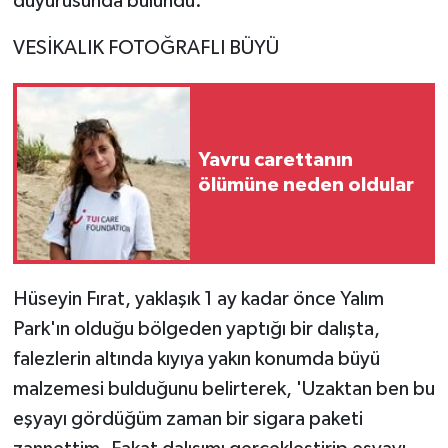
duyurusunda bulundu.
Vasıta
VESİKALIK FOTOĞRAFLI BÜYÜ
Yaşam
Yavru carettanın
ölümüne neden oldular
Hüseyin Fırat, yaklaşık 1 ay kadar önce Yalım
Park'ın olduğu bölgeden yaptığı bir dalışta,
falezlerin altında kıyıya yakın konumda büyü
malzemesi bulduğunu belirterek, 'Uzaktan ben bu
eşyayı gördüğüm zaman bir sigara paketi