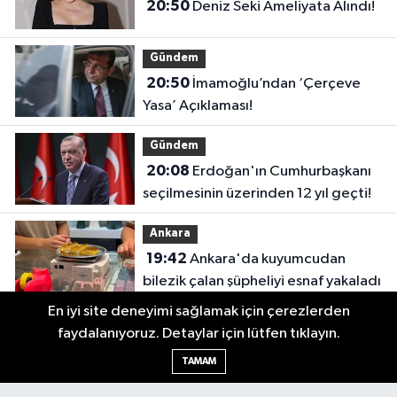
20:50
Deniz Seki Ameliyata Alındı!
Gündem
20:50
İmamoğlu’ndan ‘Çerçeve
Yasa’ Açıklaması!
Gündem
20:08
Erdoğan'ın Cumhurbaşkanı
seçilmesinin üzerinden 12 yıl geçti!
Ankara
19:42
Ankara'da kuyumcudan
bilezik çalan şüpheliyi esnaf yakaladı
En iyi site deneyimi sağlamak için çerezlerden
faydalanıyoruz. Detaylar için lütfen tıklayın.
TAMAM
Ulusal haberin Ankara'dan yankılanan sesi: Sonsöz Gazetesi.