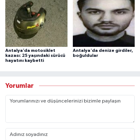
Antalya’da motosiklet
Antalya'da denize girdiler,
kazası: 25 yaşındaki sürücü
boğuldular
hayatını kaybetti
Yorumlar