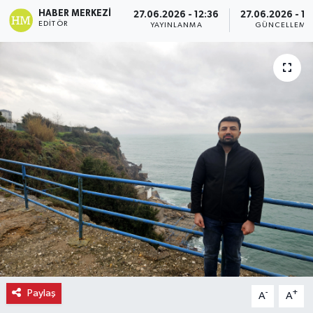
HABER MERKEZI
27.06.2026 - 12:36
27.06.2026 - 12
Ekonomi
EDITÖR
YAYINLANMA
GÜNCELLEME
Eleman
Emlak
Gündem
Gurme
Haber
İlçe Haberleri
Keşfet
Paylaş
-
+
A
A
Kültür & Sanat