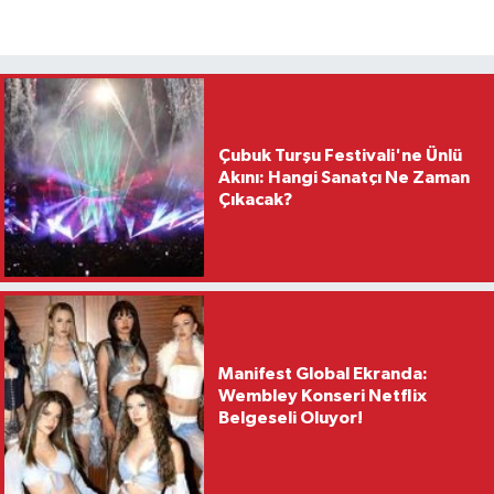
Çubuk Turşu Festivali'ne Ünlü
Akını: Hangi Sanatçı Ne Zaman
Çıkacak?
Manifest Global Ekranda:
Wembley Konseri Netflix
Belgeseli Oluyor!