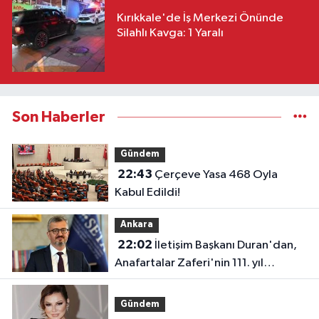
Kırıkkale'de İş Merkezi Önünde
Silahlı Kavga: 1 Yaralı
Son Haberler
Gündem
22:43
Çerçeve Yasa 468 Oyla
Kabul Edildi!
Ankara
22:02
İletişim Başkanı Duran'dan,
Anafartalar Zaferi'nin 111. yıl
dönümü paylaşımı!
Gündem