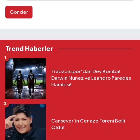
Gönder
Trend Haberler
1
Trabzonspor'dan Dev Bomba!
Darwin Nunez ve Leandro Paredes
Hamlesi!
2
Cansever’in Cenaze Töreni Belli
Oldu!