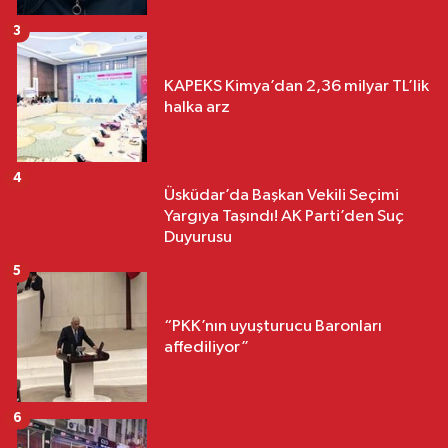
3
KAPEKS Kimya’dan 2,36 milyar TL’lik
halka arz
4
Üsküdar’da Başkan Vekili Seçimi
Yargıya Taşındı! AK Parti’den Suç
Duyurusu
5
“PKK’nın uyuşturucu Baronları
affediliyor”
6