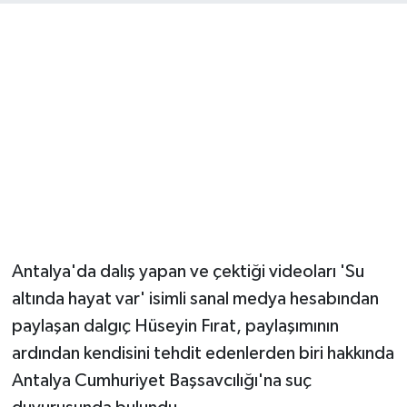
Magazin
Resmi İlanlar
Sağlık
Seri İlan
Siyaset
Antalya'da dalış yapan ve çektiği videoları 'Su
Sokak Hayvanlarını Sahiplendirme
altında hayat var' isimli sanal medya hesabından
Sonsöz Özel
paylaşan dalgıç Hüseyin Fırat, paylaşımının
ardından kendisini tehdit edenlerden biri hakkında
Spor
Antalya Cumhuriyet Başsavcılığı'na suç