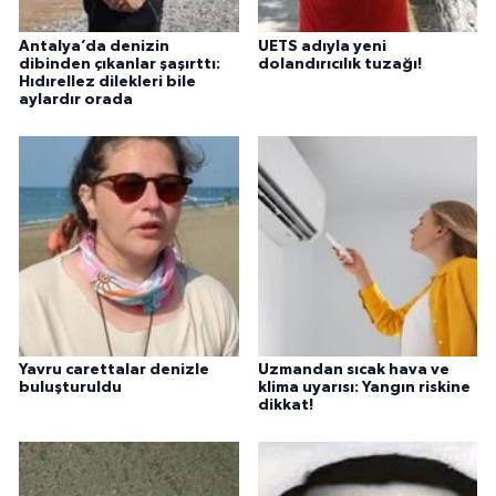
Antalya’da denizin
UETS adıyla yeni
dibinden çıkanlar şaşırttı:
dolandırıcılık tuzağı!
Hıdırellez dilekleri bile
aylardır orada
Yavru carettalar denizle
Uzmandan sıcak hava ve
buluşturuldu
klima uyarısı: Yangın riskine
dikkat!