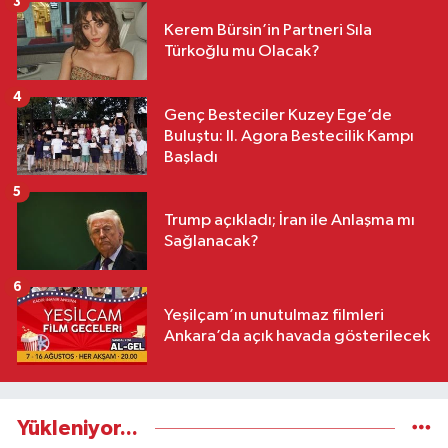
3
Kerem Bürsin’in Partneri Sıla
Türkoğlu mu Olacak?
4
Genç Besteciler Kuzey Ege’de
Buluştu: II. Agora Bestecilik Kampı
Başladı
5
Trump açıkladı; İran ile Anlaşma mı
Sağlanacak?
6
Yeşilçam’ın unutulmaz filmleri
Ankara’da açık havada gösterilecek
Yükleniyor...