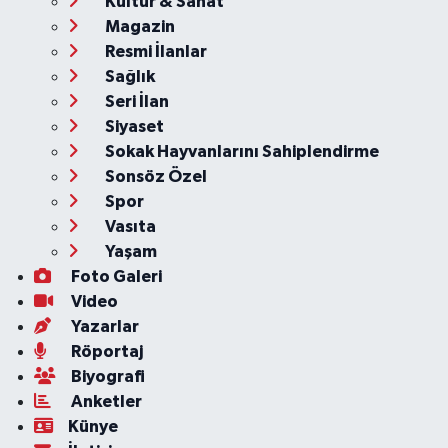
Kültür & Sanat
Magazin
Resmi İlanlar
Sağlık
Seri İlan
Siyaset
Sokak Hayvanlarını Sahiplendirme
Sonsöz Özel
Spor
Vasıta
Yaşam
Foto Galeri
Video
Yazarlar
Röportaj
Biyografi
Anketler
Künye