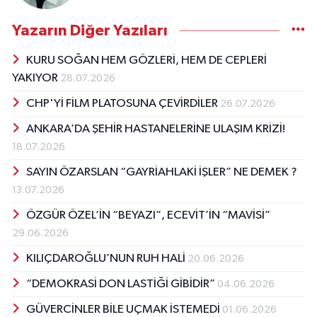
Yazarın Diğer Yazıları
KURU SOĞAN HEM GÖZLERİ, HEM DE CEPLERİ
YAKIYOR
28.07.2026
CHP'Yİ FİLM PLATOSUNA ÇEVİRDİLER
26.07.2026
ANKARA’DA ŞEHİR HASTANELERİNE ULAŞIM KRİZİ!
18.07.2026
SAYIN ÖZARSLAN “GAYRİAHLAKİ İŞLER” NE DEMEK ?
13.07.2026
ÖZGÜR ÖZEL’İN “BEYAZI”, ECEVİT’İN “MAVİSİ”
29.06.2026
KILIÇDAROĞLU’NUN RUH HALİ
20.06.2026
“DEMOKRASİ DON LASTİĞİ GİBİDİR”
04.06.2026
GÜVERCİNLER BİLE UÇMAK İSTEMEDİ
01.06.2026