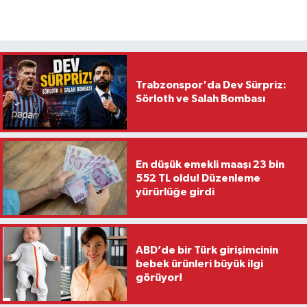
Trabzonspor'da Dev Sürpriz:
Sörloth ve Salah Bombası
En düşük emekli maaşı 23 bin
552 TL oldu! Düzenleme
yürürlüğe girdi
ABD’de bir Türk girişimcinin
bebek ürünleri büyük ilgi
görüyor!