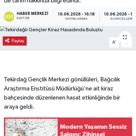
de tarım hakkında bilgi edindi.
HABER MERKEZI
10.06.2026 - 16:18
10.06.2026 - 16
EDITÖR
YAYINLANMA
GÜNCELLEME
Paylaş
-
+
A
A
Tekirdağ Gençlik Merkezi gönüllüleri, Bağcılık
Araştırma Enstitüsü Müdürlüğü'ne ait kiraz
bahçesinde düzenlenen hasat etkinliğinde bir
araya geldi.
Modern Yaşamın Sessiz
Salgını: Zihinsel