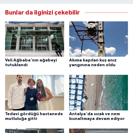
Bunlar da ilginizi çekebilir
Veli Ağbaba'nın ağabeyi
Akıma kapılan kuş anız
tutuklandı
yangınına neden oldu
Tedavi gördüğü hastanede
Antalya'da sıcak ve nem
mutluluğa gitti
bunaltmaya devam ediyor