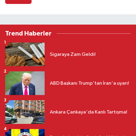
Trend Haberler
1
Sigaraya Zam Geldi!
2
ABD Başkanı Trump'tan İran'a uyarı!
3
Ankara Çankaya'da Kanlı Tartışma!
4