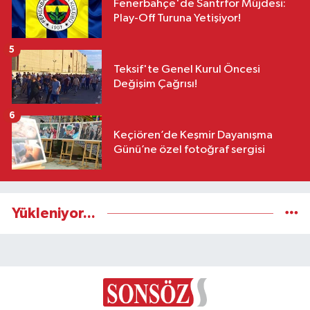
Fenerbahçe'de Santrfor Müjdesi:
Play-Off Turuna Yetişiyor!
5
Teksif'te Genel Kurul Öncesi
Değişim Çağrısı!
6
Keçiören’de Keşmir Dayanışma
Günü’ne özel fotoğraf sergisi
Yükleniyor...