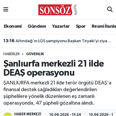
Asayiş
Ankara Nöbetçi Eczaneler
Ekonomi
Gündem
Yazarlar
Spor
Resmi İlanl
Astroloji & Burçlar
Ankara Hava Durumu
13:16
Altındağ’ın LGS şampiyonu Başkan Tiryaki’yi ziyaret etti
Bilim & Teknoloji
Ankara Namaz Vakitleri
HABERLER
GÜVENLIK
Biyografi
Ankara Trafik Yoğunluk Haritası
Şanlıurfa merkezli 21 ilde
DEAŞ operasyonu
Çevre
Süper Lig Puan Durumu ve Fikstür
ŞANLIURFA merkezli 21 ilde terör örgütü DEAŞ'a
Diğer
Tüm Manşetler
finansal destek sağladıkları değerlendirilen
şüphelilere yönelik düzenlenen eş zamanlı
Dünya
Son Dakika Haberleri
operasyonda, 47 şüpheli gözaltına alındı.
Eğitim
Haber Arşivi
HABER MERKEZI
10.06.2026 - 15:24
10.06.2026 - 15