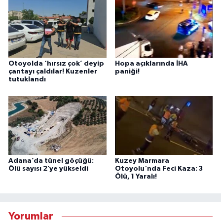
Otoyolda ‘hırsız çok’ deyip
Hopa açıklarında İHA
çantayı çaldılar! Kuzenler
paniği!
tutuklandı
Adana’da tünel göçüğü:
Kuzey Marmara
Ölü sayısı 2’ye yükseldi
Otoyolu'nda Feci Kaza: 3
Ölü, 1 Yaralı!
Yorumlar