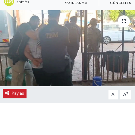
EDITÖR
YAYINLANMA
GÜNCELLEME
Ekonomi
Eleman
Emlak
Gündem
Gurme
Haber
Paylaş
-
+
A
A
İlçe Haberleri
Keşfet
Kültür & Sanat