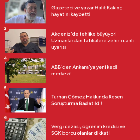
Gazeteci ve yazar Halit Kakınç
hayatını kaybetti
3
Akdeniz’de tehlike büyüyor!
Uzmanlardan tatilcilere zehirli canlı
uyarısı
4
ABB’den Ankara’ya yeni kedi
merkezi!
5
Turhan Çömez Hakkında Resen
Soruşturma Başlatıldı!
6
Vergi cezası, öğrenim kredisi ve
SGK borcu olanlar dikkat!