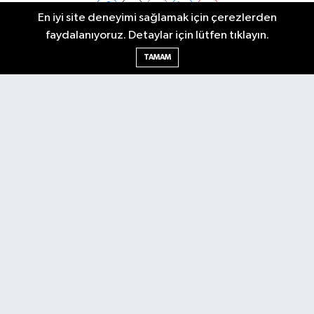
En iyi site deneyimi sağlamak için çerezlerden
faydalanıyoruz. Detaylar için lütfen tıklayın.
Ankara Nöbetçi Eczaneler
TAMAM
Ankara Hava Durumu
Ankara Namaz Vakitleri
Ankara Trafik Yoğunluk Haritası
Puan Durumu ve Fikstür
Tüm Manşetler
Son Dakika Haberleri
Haber Arşivi
Künye
Ekonomi
Gündem
Yazarlar
Spor
Politika
Magazin
Gündem
Asayiş
Sonsöz Özel