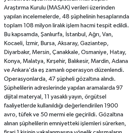
Vasıta
Araştırma Kurulu (MASAK) verileri üzerinden
yapılan incelemelerde, 48 şüphelinin hesaplarında
Yaşam
toplam 108 milyon liralık işlem hacmi tespit edildi.
Bu kapsamda, Şanlıurfa, İstanbul, Ağrı, Van,
Kocaeli, İzmir, Bursa, Aksaray, Gaziantep,
Diyarbakır, Mersin, Çanakkale, Osmaniye, Hatay,
Konya, Malatya, Kırşehir, Balıkesir, Mardin, Adana
ve Ankara'da eş zamanlı operasyon düzenlendi.
Operasyonlarda, 47 şüpheli gözaltına alındı.
Şüphelilerin adreslerinde yapılan aramalarda 97
dijital materyal, 11 yasaklı yayın, örgütsel
faaliyetlerde kullanıldığı değerlendirilen 1900
avro, tüfek ve 50 mermi ele geçirildi. Gözaltına
alınan şüphelilerin emniyetteki işlemleri sürerken,
firari 1 kişinin yakalanmasına yönelik çalışmaların