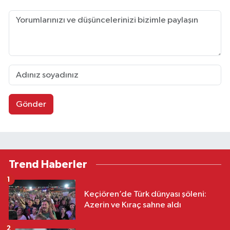
Gönder
Trend Haberler
1
Keçiören’de Türk dünyası şöleni:
Azerin ve Kıraç sahne aldı
2