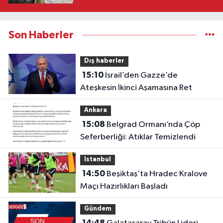
Son Haberler
Dış haberler
15:10
İsrail’den Gazze’de
Ateşkesin İkinci Aşamasına Ret
Ankara
15:08
Belgrad Ormanı’nda Çöp
Seferberliği: Atıklar Temizlendi
Istanbul
14:50
Beşiktaş’ta Hradec Kralove
Maçı Hazırlıkları Başladı
Gündem
14:48