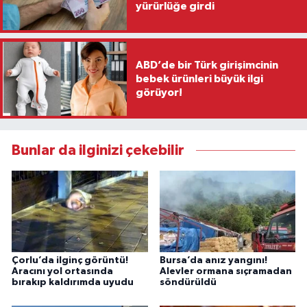
yürürlüğe girdi
ABD’de bir Türk girişimcinin
bebek ürünleri büyük ilgi
görüyor!
Bunlar da ilginizi çekebilir
Çorlu’da ilginç görüntü!
Bursa’da anız yangını!
Aracını yol ortasında
Alevler ormana sıçramadan
bırakıp kaldırımda uyudu
söndürüldü