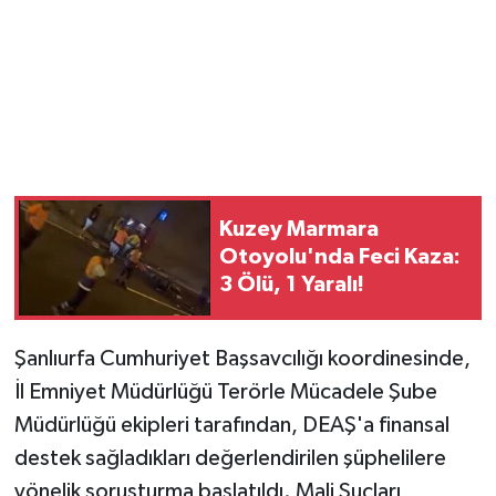
Magazin
Resmi İlanlar
Sağlık
Seri İlan
Kuzey Marmara
Otoyolu'nda Feci Kaza:
Siyaset
3 Ölü, 1 Yaralı!
Sokak Hayvanlarını Sahiplendirme
Şanlıurfa Cumhuriyet Başsavcılığı koordinesinde,
İl Emniyet Müdürlüğü Terörle Mücadele Şube
Sonsöz Özel
Müdürlüğü ekipleri tarafından, DEAŞ'a finansal
Spor
destek sağladıkları değerlendirilen şüphelilere
yönelik soruşturma başlatıldı. Mali Suçları