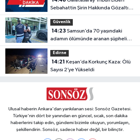
Galatasaray Tribün Lideri
Sebahattin Şirin Hakkında Gözaltı
Kararı
Güvenlik
14:23
Samsun’da 70 yaşındaki
adamın ölümünde aranan şüpheli
Trabzon’da yakalandı
Edirne
14:21
Keşan’da Korkunç Kaza: Ölü
Sayısı 2’ye Yükseldi
Ulusal haberin Ankara'dan yankılanan sesi: Sonsöz Gazetesi.
Türkiye'nin dört bir yanından en güncel, sıcak, son dakika
haberlerini takip edin, gündemi bizimle okuyun, yorumlayın,
şekillendirin. Sonsöz, sadece haber değil, bir bilinçtir.