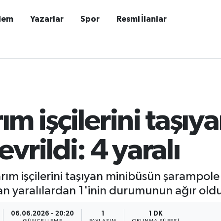
dem
Yazarlar
Spor
Resmi İlanlar
rım işçilerini taşı
vrildi: 4 yaralı
arım işçilerini taşıyan minibüsün şarampole
an yaralılardan 1'inin durumunun ağır old
06.06.2026 - 20:20
1
1 DK