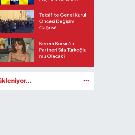
Yetişiyor!
Teksif'te Genel Kurul
Öncesi Değişim
Çağrısı!
Kerem Bürsin’in
Partneri Sıla Türkoğlu
mu Olacak?
ükleniyor...