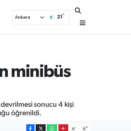
°
21
Ankara
yan minibüs
 devrilmesi sonucu 4 kişi
uğu öğrenildi.
-
+
A
A