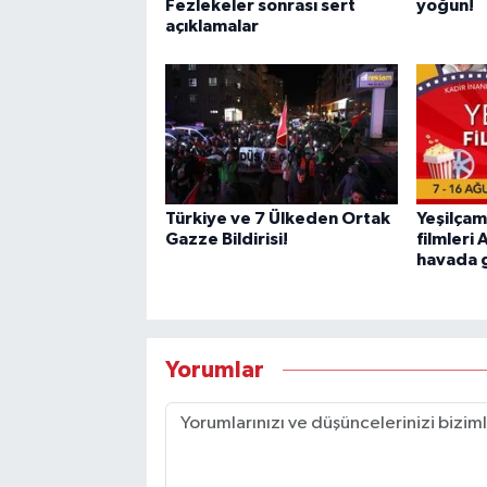
Fezlekeler sonrası sert
yoğun!
açıklamalar
Türkiye ve 7 Ülkeden Ortak
Yeşilçam
Gazze Bildirisi!
filmleri
havada 
Yorumlar