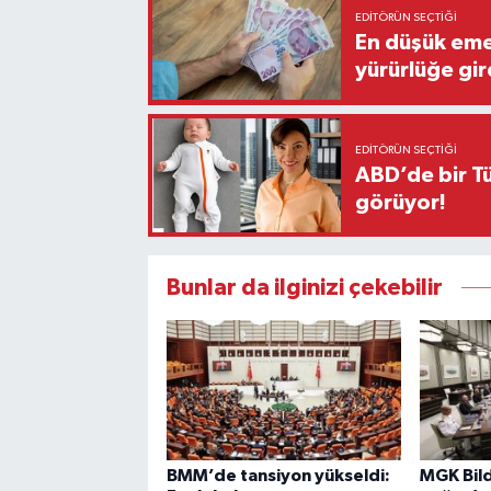
EDITÖRÜN SEÇTIĞI
En düşük eme
yürürlüğe gir
EDITÖRÜN SEÇTIĞI
ABD’de bir Tü
görüyor!
Bunlar da ilginizi çekebilir
BMM’de tansiyon yükseldi:
MGK Bil