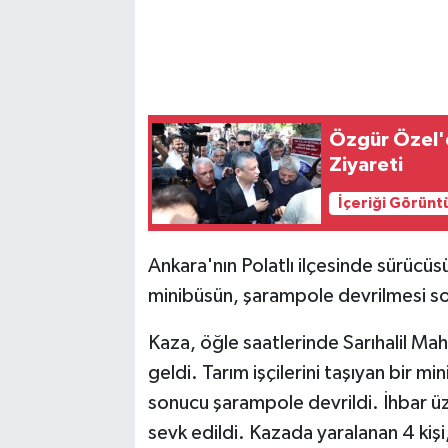
Özgür Özel'
Ziyareti
İçeriği Görünt
Ankara'nın Polatlı ilçesinde sürücüsü
minibüsün, şarampole devrilmesi sonu
Kaza, öğle saatlerinde Sarıhalil Ma
geldi. Tarım işçilerini taşıyan bir m
sonucu şarampole devrildi. İhbar üz
sevk edildi. Kazada yaralanan 4 kişi