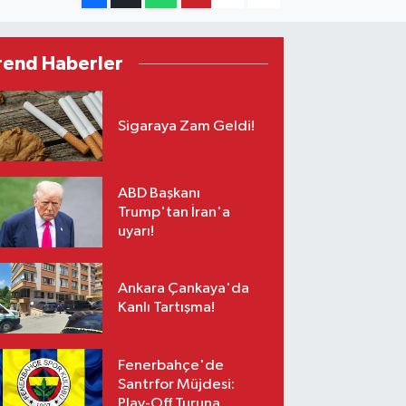
rend Haberler
Sigaraya Zam Geldi!
ABD Başkanı
Trump'tan İran'a
uyarı!
Ankara Çankaya'da
Kanlı Tartışma!
Fenerbahçe'de
Santrfor Müjdesi:
Play-Off Turuna