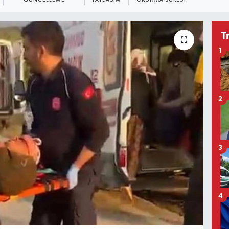
GÜNCELLEME
PAYLAŞIM
OKUNMA SÜRESI
T
1
2
3
4