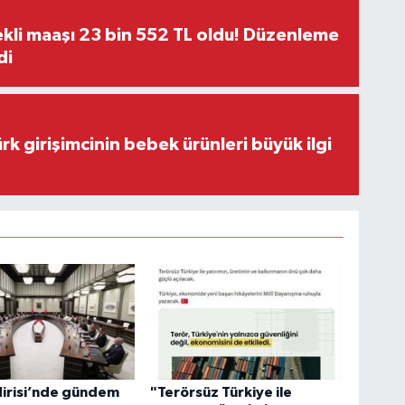
kli maaşı 23 bin 552 TL oldu! Düzenleme
di
rk girişimcinin bebek ürünleri büyük ilgi
dirisi’nde gündem
"Terörsüz Türkiye ile