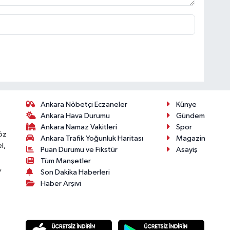
Ankara Nöbetçi Eczaneler
Künye
Ankara Hava Durumu
Gündem
Ankara Namaz Vakitleri
Spor
öz
Ankara Trafik Yoğunluk Haritası
Magazin
l,
Puan Durumu ve Fikstür
Asayiş
Tüm Manşetler
,
Son Dakika Haberleri
Haber Arşivi