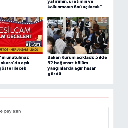
yatırımın, üretimin ve
kalkınmanın önü açılacak"
’ın unutulmaz
Bakan Kurum açıkladı: 5 ilde
 Ankara’da açık
92 bağımsız bölüm
gösterilecek
yangınlarda ağır hasar
gördü