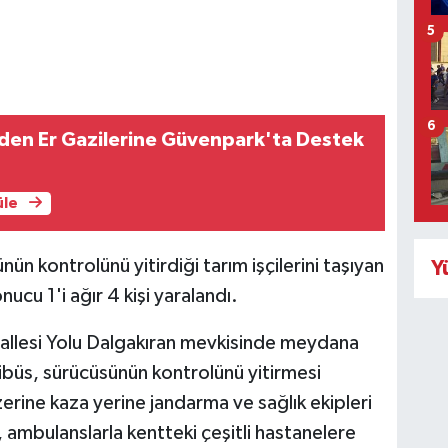
5
6
den Er Gazilerine Güvenpark'ta Destek
üle
nün kontrolünü yitirdiği tarım işçilerini taşıyan
Y
cu 1'i ağır 4 kişi yaralandı.
hallesi Yolu Dalgakıran mevkisinde meydana
inibüs, sürücüsünün kontrolünü yitirmesi
erine kaza yerine jandarma ve sağlık ekipleri
, ambulanslarla kentteki çeşitli hastanelere