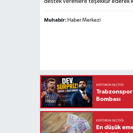
destek verenlere teşekkür ederek 
Muhabir:
Haber Merkezi
EDITÖRÜN SEÇTIĞI
Trabzonspor'
Bombası
EDITÖRÜN SEÇTIĞI
En düşük eme