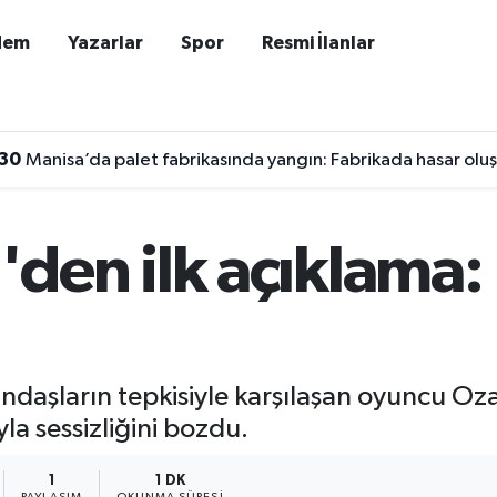
dem
Yazarlar
Spor
Resmi İlanlar
30
Manisa’da palet fabrikasında yangın: Fabrikada hasar olu
en ilk açıklama: 
ndaşların tepkisiyle karşılaşan oyuncu O
a sessizliğini bozdu.
1
1 DK