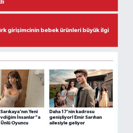
di
rk girişimcinin bebek ürünleri büyük ilgi
Sarıkaya’nın Yeni
Daha 17’nin kadrosu
evdiğim İnsanlar”a
genişliyor! Emir Sarıhan
 Ünlü Oyuncu
ailesiyle geliyor