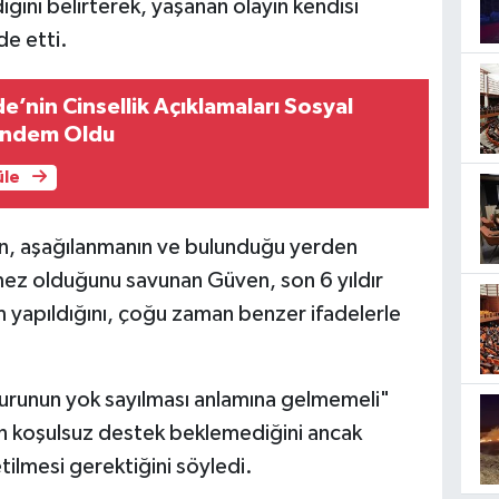
dığını belirterek, yaşanan olayın kendisi
de etti.
’nin Cinsellik Açıklamaları Sosyal
ndem Oldu
üle
n, aşağılanmanın ve bulunduğu yerden
emez olduğunu savunan Güven, son 6 yıldır
 yapıldığını, çoğu zaman benzer ifadelerle
nurunun yok sayılması anlamına gelmemeli"
en koşulsuz destek beklemediğini ancak
zetilmesi gerektiğini söyledi.