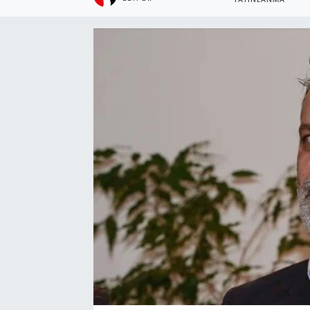
YAYINLANMA
Ekonomi
Eleman
Emlak
Gündem
Gurme
Haber
İlçe Haberleri
Keşfet
Kültür & Sanat