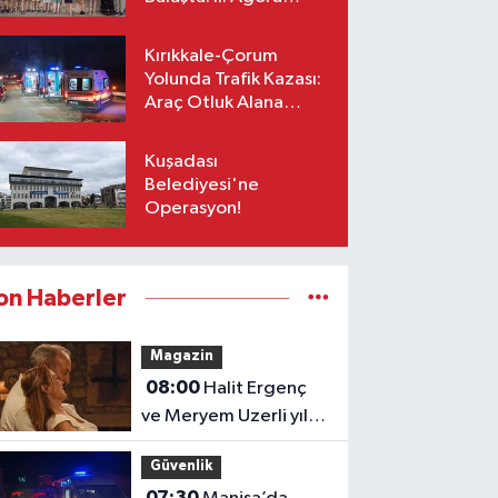
Bestecilik Kampı
Başladı
Kırıkkale-Çorum
Yolunda Trafik Kazası:
Araç Otluk Alana
Devrildi, Yaralılar Var!
Kuşadası
Belediyesi'ne
Operasyon!
on Haberler
Magazin
08:00
Halit Ergenç
ve Meryem Uzerli yıllar
sonra aynı projede
Güvenlik
07:30