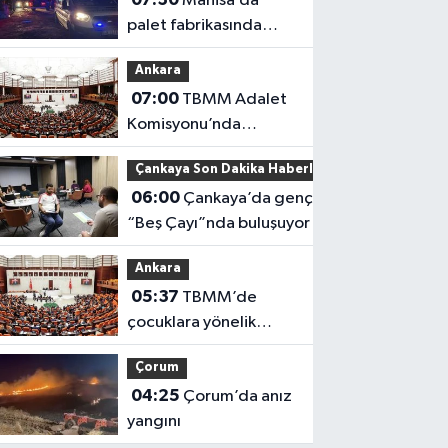
Manisa’da
palet fabrikasında
yangın: Fabrikada
Ankara
hasar oluştu
07:00
TBMM Adalet
Komisyonu’nda
‘Terörsüz Türkiye’
Çankaya Son Dakika Haberleri
çerçeve yasası
06:00
Çankaya’da gençler
görüşülüyor
“Beş Çayı”nda buluşuyor
Ankara
05:37
TBMM’de
çocuklara yönelik
düzenleme
Çorum
04:25
Çorum’da anız
yangını