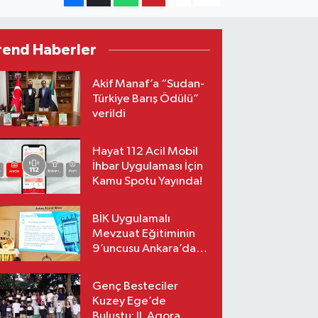
rend Haberler
Akif Manaf’a “Sudan-
Türkiye Barış Ödülü”
verildi
Hayat 112 Acil Mobil
İhbar Uygulaması İçin
Kamu Spotu Yayında!
BİK Uygulamalı
Mevzuat Eğitiminin
9’uncusu Ankara’da
yapıldı
Genç Besteciler
Kuzey Ege’de
Buluştu: II. Agora