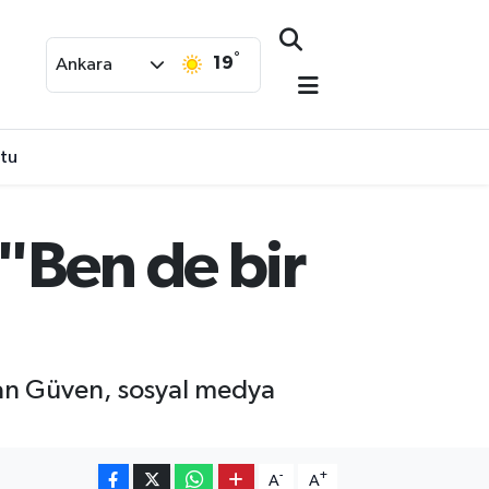
°
19
Ankara
ştu
"Ben de bir
zan Güven, sosyal medya
-
+
A
A