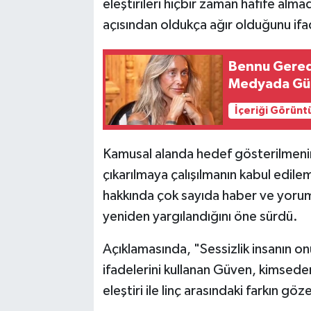
eleştirileri hiçbir zaman hafife alma
Vasıta
açısından oldukça ağır olduğunu ifa
Yaşam
Bennu Gerede
Medyada Gü
İçeriği Görünt
Kamusal alanda hedef gösterilmeni
çıkarılmaya çalışılmanın kabul edil
hakkında çok sayıda haber ve yorum
yeniden yargılandığını öne sürdü.
Açıklamasında, "Sessizlik insanın o
ifadelerini kullanan Güven, kimsed
eleştiri ile linç arasındaki farkın gö