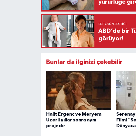
yürürlüğe gir
EDITÖRÜN SEÇTIĞI
ABD’de bir Tü
görüyor!
Bunlar da ilginizi çekebilir
Halit Ergenç ve Meryem
Serenay 
Uzerli yıllar sonra aynı
Filmi “S
projede
Dünyaca