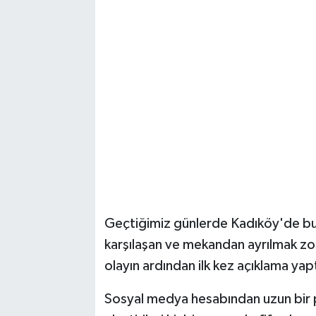
Magazin
Resmi İlanlar
Sağlık
Seri İlan
Siyaset
Sokak Hayvanlarını Sahiplendirme
Geçtiğimiz günlerde Kadıköy'de bu
karşılaşan ve mekandan ayrılmak z
Sonsöz Özel
olayın ardından ilk kez açıklama yapt
Spor
Sosyal medya hesabından uzun bir 