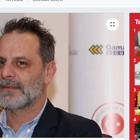
PAYLAŞIM
OKUNMA SÜRESI
T
1
2
3
4