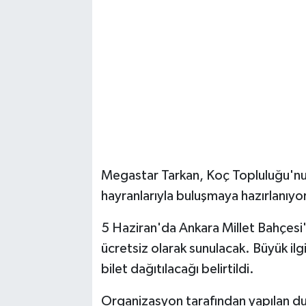
Magazin
Resmi İlanlar
Sağlık
Seri İlan
Siyaset
Megastar Tarkan, Koç Topluluğu'nu
hayranlarıyla buluşmaya hazırlanıyor
Sokak Hayvanlarını Sahiplendirme
5 Haziran'da Ankara Millet Bahçesi
Sonsöz Özel
ücretsiz olarak sunulacak. Büyük ilgi
bilet dağıtılacağı belirtildi.
Spor
Organizasyon tarafından yapılan duy