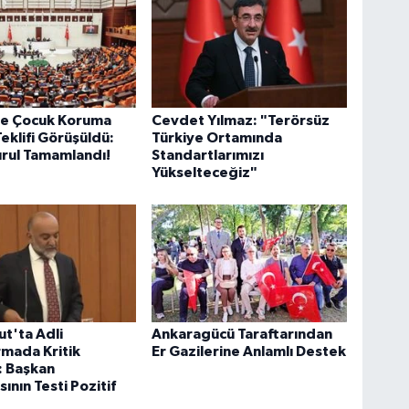
e Çocuk Koruma
Cevdet Yılmaz: "Terörsüz
eklifi Görüşüldü:
Türkiye Ortamında
rul Tamamlandı!
Standartlarımızı
Yükselteceğiz"
t'ta Adli
Ankaragücü Taraftarından
mada Kritik
Er Gazilerine Anlamlı Destek
: Başkan
ının Testi Pozitif