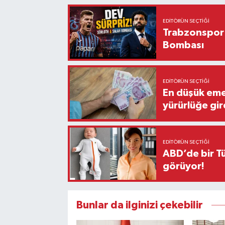
EDITÖRÜN SEÇTIĞI
Trabzonspor'
Bombası
EDITÖRÜN SEÇTIĞI
En düşük eme
yürürlüğe gir
EDITÖRÜN SEÇTIĞI
ABD’de bir Tü
görüyor!
Bunlar da ilginizi çekebilir