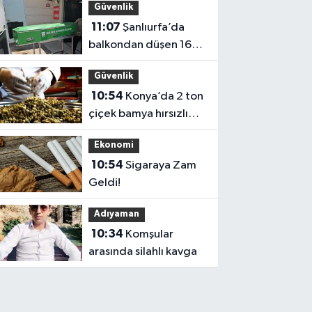
Güvenlik
11:07
Şanlıurfa’da
balkondan düşen 16
yaşındaki Deniz
Güvenlik
hayatını kaybetti
10:54
Konya’da 2 ton
çiçek bamya hırsızlığı:
Satın alan 4 kişiye de
Ekonomi
dava
10:54
Sigaraya Zam
Geldi!
Adıyaman
10:34
Komşular
arasında silahlı kavga