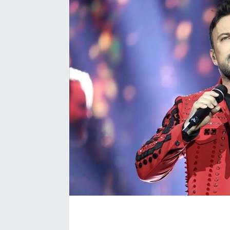
Ekonomi
Eleman
Emlak
Gündem
Gurme
Haber
İlçe Haberleri
Keşfet
Kültür & Sanat