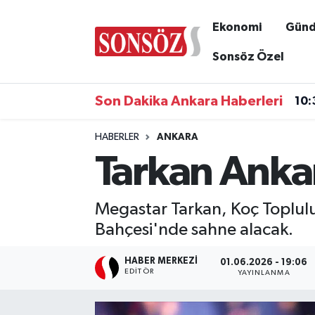
Ekonomi
Gün
Asayiş
Ankara Nöbetçi Eczaneler
Sonsöz Özel
Astroloji & Burçlar
Ankara Hava Durumu
Son Dakika Ankara Haberleri
10:
Bilim & Teknoloji
Ankara Namaz Vakitleri
HABERLER
ANKARA
Tarkan Ankar
Biyografi
Ankara Trafik Yoğunluk Haritası
Çevre
Süper Lig Puan Durumu ve Fikstür
Megastar Tarkan, Koç Toplulu
Bahçesi'nde sahne alacak.
Diğer
Tüm Manşetler
HABER MERKEZI
01.06.2026 - 19:06
Dünya
Son Dakika Haberleri
EDITÖR
YAYINLANMA
Eğitim
Haber Arşivi