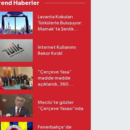
rend Haberler
Lavanta Kokuları
Türkülerle Buluşuyor:
Mamak'ta Şenlik
Zamanı
İnternet Kullanımı
Rekor Kırdı!
"Çerçeve Yasa”
madde madde
açıklandı, 360
milletvekili imzaladı!
Meclis’te gözler
“Çerçeve Yasası”nda
Fenerbahçe'de