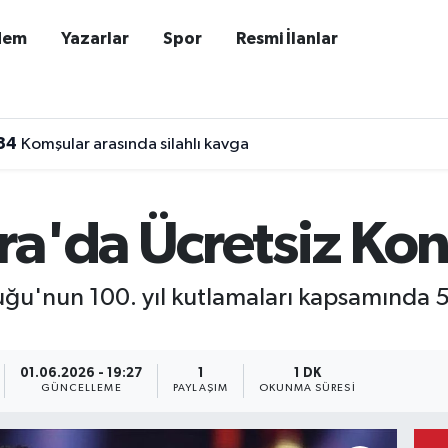
dem
Yazarlar
Spor
Resmi İlanlar
34
Komşular arasında silahlı kavga
a'da Ücretsiz Kon
ğu'nun 100. yıl kutlamaları kapsamında 5
01.06.2026 - 19:27
1
1 DK
GÜNCELLEME
PAYLAŞIM
OKUNMA SÜRESI