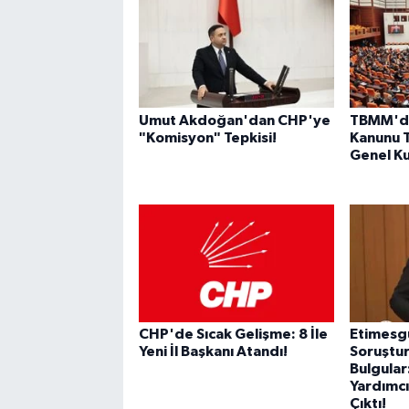
Umut Akdoğan'dan CHP'ye
TBMM'd
"Komisyon" Tepkisi!
Kanunu T
Genel Ku
CHP'de Sıcak Gelişme: 8 İle
Etimesgu
Yeni İl Başkanı Atandı!
Soruştur
Bulgular
Yardımcıs
Çıktı!