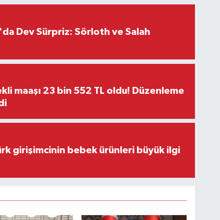
da Dev Sürpriz: Sörloth ve Salah
kli maaşı 23 bin 552 TL oldu! Düzenleme
di
rk girişimcinin bebek ürünleri büyük ilgi