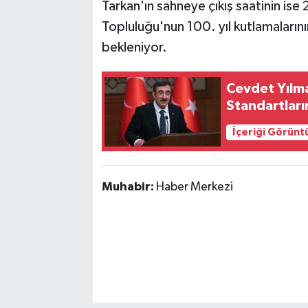
Tarkan'ın sahneye çıkış saatinin ise
Topluluğu'nun 100. yıl kutlamalarını
bekleniyor.
Cevdet Yılm
Standartları
İçeriği Görünt
Muhabir:
Haber Merkezi