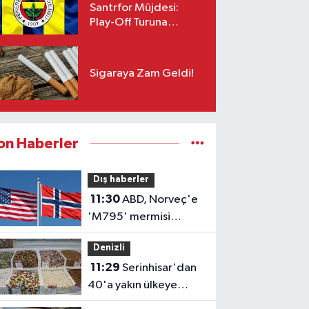
Santrfor Müjdesi:
Play-Off Turuna
Yetişiyor!
Sigaraya Zam Geldi!
on Haberler
Dış haberler
11:30
ABD, Norveç'e
'M795' mermisi
satışına onay verdi
Denizli
11:29
Serinhisar'dan
40'a yakın ülkeye
leblebi ihracatı