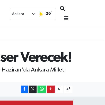
°
26
Ankara
ser Verecek!
 Haziran'da Ankara Millet
-
+
A
A