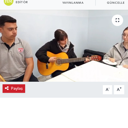
EDITÖR
YAYINLANMA
GÜNCELLEM
Ekonomi
Eleman
Emlak
Gündem
Gurme
Haber
Paylaş
-
+
A
A
İlçe Haberleri
Keşfet
Kültür & Sanat