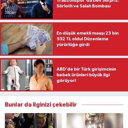
Trabzonspor'da Dev Sürpriz:
Sörloth ve Salah Bombası
En düşük emekli maaşı 23 bin
552 TL oldu! Düzenleme
yürürlüğe girdi
ABD’de bir Türk girişimcinin
bebek ürünleri büyük ilgi
görüyor!
Bunlar da ilginizi çekebilir