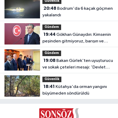
Güvenlik
20:48
Bodrum'da 6 kaçak göçmen
yakalandı
Gündem
19:44
Gökhan Günaydın: Kimsenin
peşinden gitmiyoruz, barışın ve
demokrasinin peşindeyiz
Gündem
19:08
Bakan Gürlek'ten uyuşturucu
ve sokak çeteleri mesajı: 'Devlet
buradadır'
Güvenlik
18:41
Kütahya'da orman yangını
büyümeden söndürüldü