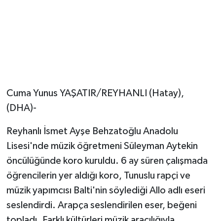
Magazin
Resmi İlanlar
Sağlık
Cuma Yunus YAŞATIR/REYHANLI (Hatay),
Seri İlan
(DHA)-
Siyaset
Reyhanlı İsmet Ayşe Behzatoğlu Anadolu
Lisesi'nde müzik öğretmeni Süleyman Aytekin
Sokak Hayvanlarını Sahiplendirme
öncülüğünde koro kuruldu. 6 ay süren çalışmada
Sonsöz Özel
öğrencilerin yer aldığı koro, Tunuslu rapçi ve
müzik yapımcısı Balti'nin söylediği Allo adlı eseri
Spor
seslendirdi. Arapça seslendirilen eser, beğeni
topladı. Farklı kültürleri müzik aracılığıyla