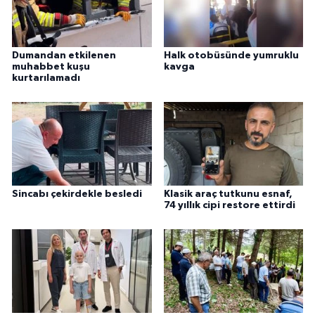
Dumandan etkilenen
Halk otobüsünde yumruklu
muhabbet kuşu
kavga
kurtarılamadı
Sincabı çekirdekle besledi
Klasik araç tutkunu esnaf,
74 yıllık cipi restore ettirdi