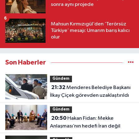
sonra aynı projede
6
Mahsun Kırmızıgül’den ‘Terörsüz
Türkiye’ mesajı: Umarım barış kalıcı
olur
Son Haberler
Gündem
21:32
Menderes Belediye Başkanı
İlkay Çiçek görevden uzaklaştırıldı
Gündem
20:50
Hakan Fidan: Mekke
Anlaşması’nın hedefi İran değil