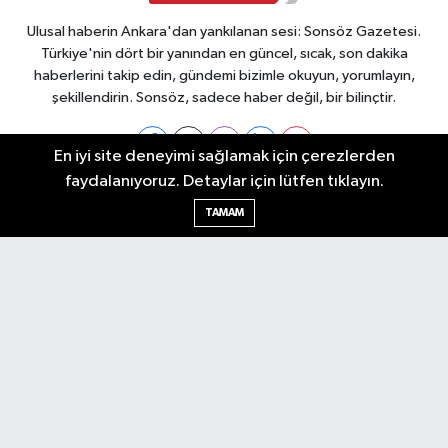
Ulusal haberin Ankara'dan yankılanan sesi: Sonsöz Gazetesi.
Türkiye'nin dört bir yanından en güncel, sıcak, son dakika
haberlerini takip edin, gündemi bizimle okuyun, yorumlayın,
şekillendirin. Sonsöz, sadece haber değil, bir bilinçtir.
En iyi site deneyimi sağlamak için çerezlerden
faydalanıyoruz. Detaylar için lütfen tıklayın.
Ankara Nöbetçi Eczaneler
TAMAM
Ankara Hava Durumu
Ankara Namaz Vakitleri
Ankara Trafik Yoğunluk Haritası
Puan Durumu ve Fikstür
Tüm Manşetler
Son Dakika Haberleri
Haber Arşivi
Künye
Ekonomi
Gündem
Yazarlar
Spor
Politika
Magazin
Gündem
Asayiş