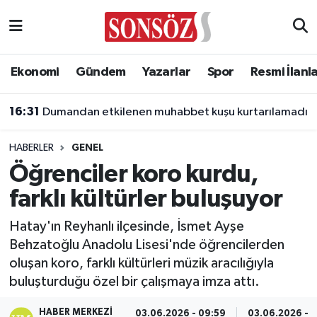
Asayiş
Ankara Nöbetçi Eczaneler
Ekonomi
Gündem
Yazarlar
Spor
Resmi İlanl
Astroloji & Burçlar
Ankara Hava Durumu
16:31
Dumandan etkilenen muhabbet kuşu kurtarılamadı
Bilim & Teknoloji
Ankara Namaz Vakitleri
HABERLER
GENEL
Biyografi
Ankara Trafik Yoğunluk Haritası
Öğrenciler koro kurdu,
farklı kültürler buluşuyor
Çevre
Süper Lig Puan Durumu ve Fikstür
Hatay'ın Reyhanlı ilçesinde, İsmet Ayşe
Diğer
Tüm Manşetler
Behzatoğlu Anadolu Lisesi'nde öğrencilerden
oluşan koro, farklı kültürleri müzik aracılığıyla
Dünya
Son Dakika Haberleri
buluşturduğu özel bir çalışmaya imza attı.
Eğitim
Haber Arşivi
HABER MERKEZI
03.06.2026 - 09:59
03.06.2026 - 