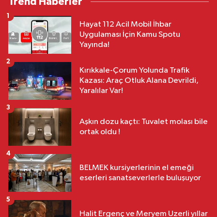
Trend Haberler
1
Hayat 112 Acil Mobil İhbar
Uygulaması İçin Kamu Spotu
Yayında!
2
Kırıkkale-Çorum Yolunda Trafik
Kazası: Araç Otluk Alana Devrildi,
Yaralılar Var!
3
Aşkın dozu kaçtı: Tuvalet molası bile
ortak oldu !
4
BELMEK kursiyerlerinin el emeği
eserleri sanatseverlerle buluşuyor
5
Halit Ergenç ve Meryem Uzerli yıllar