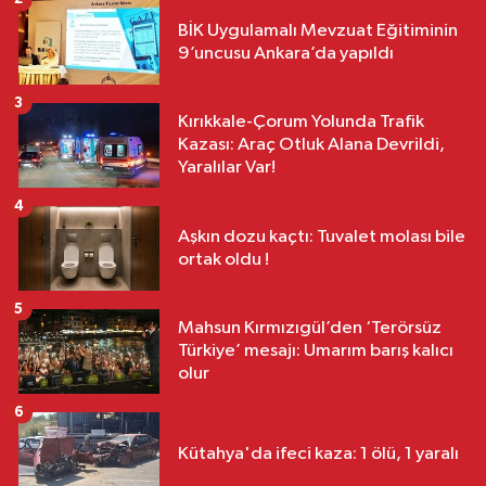
BİK Uygulamalı Mevzuat Eğitiminin
9’uncusu Ankara’da yapıldı
3
Kırıkkale-Çorum Yolunda Trafik
Kazası: Araç Otluk Alana Devrildi,
Yaralılar Var!
4
Aşkın dozu kaçtı: Tuvalet molası bile
ortak oldu !
5
Mahsun Kırmızıgül’den ‘Terörsüz
Türkiye’ mesajı: Umarım barış kalıcı
olur
6
Kütahya'da ifeci kaza: 1 ölü, 1 yaralı