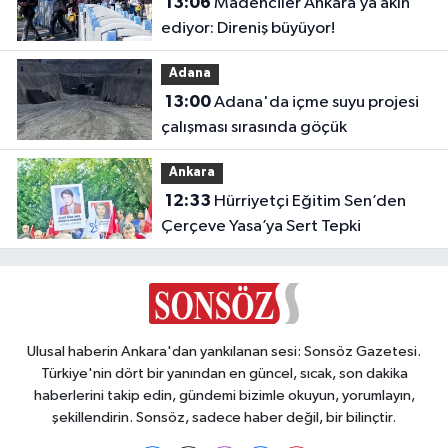
13:06
Madenciler Ankara’ya akın
ediyor: Direniş büyüyor!
Adana
13:00
Adana'da içme suyu projesi
çalışması sırasında göçük
Ankara
12:33
Hürriyetçi Eğitim Sen’den
Çerçeve Yasa’ya Sert Tepki
Ulusal haberin Ankara'dan yankılanan sesi: Sonsöz Gazetesi.
Türkiye'nin dört bir yanından en güncel, sıcak, son dakika
haberlerini takip edin, gündemi bizimle okuyun, yorumlayın,
şekillendirin. Sonsöz, sadece haber değil, bir bilinçtir.