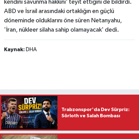
kendini savunma hakkını' teyit ettiğini de bildirdi.
ABD ve İsrail arasındaki ortaklığın en güçlü
döneminde olduklarını öne süren Netanyahu,
'İran, nükleer silaha sahip olamayacak' dedi.
Kaynak:
DHA
Trabzonspor'da Dev Sürpriz:
Sörloth ve Salah Bombası