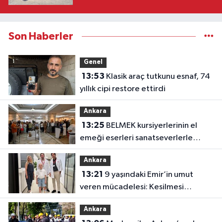
Son Haberler
Genel
13:53
Klasik araç tutkunu esnaf, 74
yıllık cipi restore ettirdi
Ankara
13:25
BELMEK kursiyerlerinin el
emeği eserleri sanatseverlerle
buluşuyor
Ankara
13:21
9 yaşındaki Emir’in umut
veren mücadelesi: Kesilmesi
önerilen bacağı kurtarıldı
Ankara