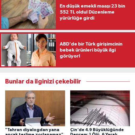
En düşük emekli maaşı 23 bin
552 TL oldu! Düzenleme
yürürlüğe girdi
ABD’de bir Türk girişimcinin
bebek ürünleri büyük ilgi
görüyor!
Bunlar da ilginizi çekebilir
"Tahran diyalogdan yana
Çin'de 4.9 Büyüklüğünde
ancak teslime zorlanamaz"
Deprem: 1 Ölü, 6 Yaralı