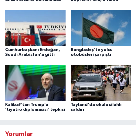
Cumhurbaşkanı Erdoğan,
Bangladeş'te yolcu
Suudi Arabistan’a gitti
otobüsleri çarpıştı
Kalibaf’tan Trump’a
Tayland'da okula silahlı
‘tiyatro diplomasisi’ tepkisi
saldırı
Yorumlar