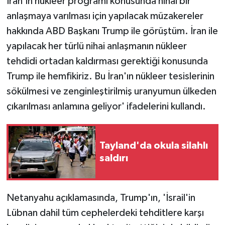
İran'ın nükleer programı konusunda nihai bir
anlaşmaya varılması için yapılacak müzakereler
hakkında ABD Başkanı Trump ile görüştüm. İran ile
yapılacak her türlü nihai anlaşmanın nükleer
tehdidi ortadan kaldırması gerektiği konusunda
Trump ile hemfikiriz. Bu İran'ın nükleer tesislerinin
sökülmesi ve zenginleştirilmiş uranyumun ülkeden
çıkarılması anlamına geliyor' ifadelerini kullandı.
Tayland'da okula silahlı
saldırı
Netanyahu açıklamasında, Trump'ın, 'İsrail'in
Lübnan dahil tüm cephelerdeki tehditlere karşı