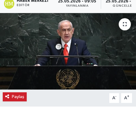
HABER MERKEZI
25.05.2026 - 09:05
25.05.2026 - 0
EDITÖR
YAYINLANMA
GÜNCELLEM
Ekonomi
Eleman
Emlak
Gündem
Gurme
Haber
Paylaş
-
+
A
A
İlçe Haberleri
Keşfet
Kültür & Sanat