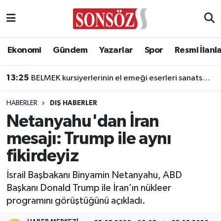
Asayiş
Ankara Nöbetçi Eczaneler
Ekonomi
Gündem
Yazarlar
Spor
Resmi İlanl
Astroloji & Burçlar
Ankara Hava Durumu
13:25
BELMEK kursiyerlerinin el emeği eserleri sanatseverlerle buluşuyor
Bilim & Teknoloji
Ankara Namaz Vakitleri
HABERLER
DIŞ HABERLER
Biyografi
Ankara Trafik Yoğunluk Haritası
Netanyahu'dan İran
mesajı: Trump ile aynı
Çevre
Süper Lig Puan Durumu ve Fikstür
fikirdeyiz
Diğer
Tüm Manşetler
İsrail Başbakanı Binyamin Netanyahu, ABD
Başkanı Donald Trump ile İran’ın nükleer
Dünya
Son Dakika Haberleri
programını görüştüğünü açıkladı.
Eğitim
Haber Arşivi