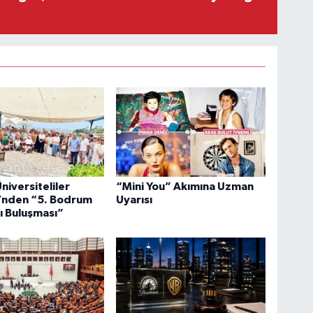
niversiteliler
“Mini You” Akımına Uzman
’nden “5. Bodrum
Uyarısı
lı Buluşması”