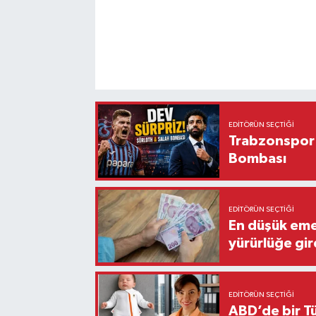
EDITÖRÜN SEÇTIĞI
Trabzonspor'
Bombası
EDITÖRÜN SEÇTIĞI
En düşük eme
yürürlüğe gir
EDITÖRÜN SEÇTIĞI
ABD’de bir Tü