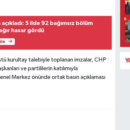
6
açıkladı: 5 ilde 92 bağımsız bölüm
ağır hasar gördü
üle
stü kurultay talebiyle toplanan imzalar, CHP
Y
kanları ve partililerin katılımıyla
 Genel Merkez önünde ortak basın açıklaması