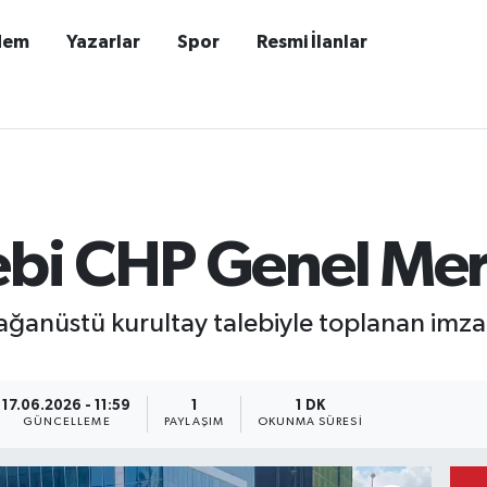
dem
Yazarlar
Spor
Resmi İlanlar
lebi CHP Genel Me
lağanüstü kurultay talebiyle toplanan imza
17.06.2026 - 11:59
1
1 DK
GÜNCELLEME
PAYLAŞIM
OKUNMA SÜRESI