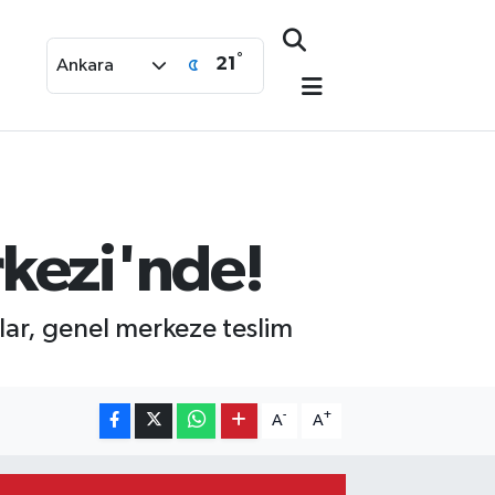
°
21
Ankara
rkezi'nde!
lar, genel merkeze teslim
-
+
A
A