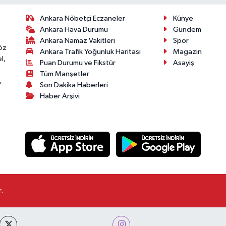
Ankara Nöbetçi Eczaneler
Künye
Ankara Hava Durumu
Gündem
Ankara Namaz Vakitleri
Spor
öz
Ankara Trafik Yoğunluk Haritası
Magazin
l,
Puan Durumu ve Fikstür
Asayiş
Tüm Manşetler
,
Son Dakika Haberleri
Haber Arşivi
.