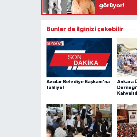
görüyor!
Bunlar da ilginizi çekebilir
Avcılar Belediye Başkanı'na
Ankara Ü
tahliye!
Derneği
Kahvaltı