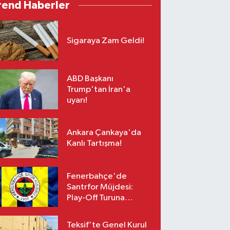
rend Haberler
Sigaraya Zam Geldi!
ABD Başkanı
Trump'tan İran'a
uyarı!
Ankara Çankaya'da
Kanlı Tartışma!
Fenerbahçe'de
Santrfor Müjdesi:
Play-Off Turuna
Yetişiyor!
Teksif'te Genel Kurul