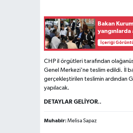
Bakan Kurum 
yangınlarda 
İçeriği Görünt
CHP il örgütleri tarafından olağanü
Genel Merkezi'ne teslim edildi. İl baş
gerçekleştirilen teslimin ardından
yapılacak.
DETAYLAR GELİYOR..
Muhabir:
Melisa Sapaz