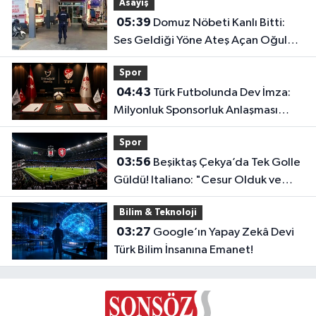
Asayiş
05:39
Domuz Nöbeti Kanlı Bitti:
Ses Geldiği Yöne Ateş Açan Oğul
Babasını Öldürdü!
Spor
04:43
Türk Futbolunda Dev İmza:
Milyonluk Sponsorluk Anlaşması
Uzatıldı!
Spor
03:56
Beşiktaş Çekya’da Tek Golle
Güldü! Italiano: "Cesur Olduk ve
Karşılığını Aldık"
Bilim & Teknoloji
03:27
Google’ın Yapay Zekâ Devi
Türk Bilim İnsanına Emanet!