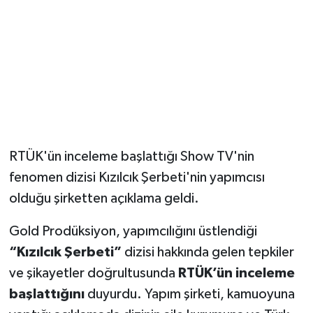
Magazin
Resmi İlanlar
Sağlık
Seri İlan
RTÜK'ün inceleme başlattığı Show TV'nin
Siyaset
fenomen dizisi Kızılcık Şerbeti'nin yapımcısı
olduğu şirketten açıklama geldi.
Sokak Hayvanlarını Sahiplendirme
Gold Prodüksiyon, yapımcılığını üstlendiği
Sonsöz Özel
“Kızılcık Şerbeti”
dizisi hakkında gelen tepkiler
ve şikayetler doğrultusunda
RTÜK’ün inceleme
Spor
başlattığını
duyurdu. Yapım şirketi, kamuoyuna