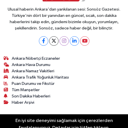
Ulusal haberin Ankara'dan yankılanan sesi: Sonsöz Gazetesi.
Türkiye'nin dört bir yanından en güncel, sıcak, son dakika
haberlerini takip edin, gündemi bizimle okuyun, yorumlayın,
şekillendirin. Sonsöz, sadece haber değil, bir bilinçtir.
Ankara Nöbetçi Eczaneler
Ankara Hava Durumu
Ankara Namaz Vakitleri
Ankara Trafik Yoğunluk Haritası
Puan Durumu ve Fikstür
Tüm Manşetler
Son Dakika Haberleri
Haber Arşivi
Künye
Ekonomi
Gündem
Yazarlar
Spor
En iyi site deneyimi sağlamak için çerezlerden
Politika
Magazin
Gündem
Asayiş
faydalanıyoruz. Detaylar için lütfen tıklayın.