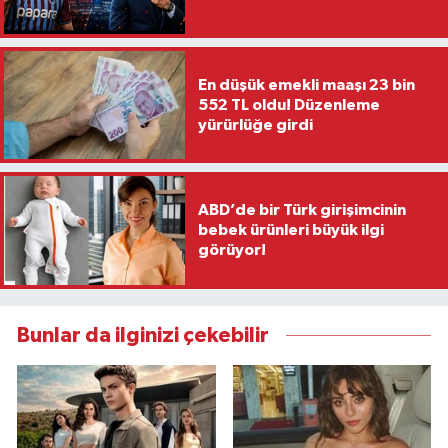
En düşük emekli maaşı 23 bin
552 TL oldu! Düzenleme
yürürlüğe girdi
ABD’de bir Türk girişimcinin
bebek ürünleri büyük ilgi
görüyor!
Bunlar da ilginizi çekebilir