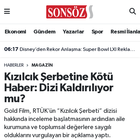
Asayiş
Ankara Nöbetçi Eczaneler
Ekonomi
Gündem
Yazarlar
Spor
Resmi İlanl
Astroloji & Burçlar
Ankara Hava Durumu
06:17
Disney’den Rekor Anlaşma: Super Bowl LXI Reklam Rekortmeni Oldu!
Bilim & Teknoloji
Ankara Namaz Vakitleri
HABERLER
MAGAZIN
Biyografi
Ankara Trafik Yoğunluk Haritası
Kızılcık Şerbetine Kötü
Haber: Dizi Kaldırılıyor
Çevre
Süper Lig Puan Durumu ve Fikstür
mu?
Diğer
Tüm Manşetler
Gold Film, RTÜK’ün “Kızılcık Şerbeti” dizisi
hakkında inceleme başlatmasının ardından aile
Dünya
Son Dakika Haberleri
kurumuna ve toplumsal değerlere saygılı
olduklarını vurgulayan bir açıklama yaptı.
Eğitim
Haber Arşivi