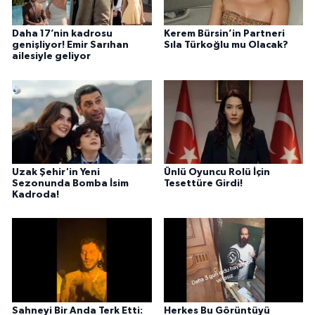
Daha 17’nin kadrosu
Kerem Bürsin’in Partneri
genişliyor! Emir Sarıhan
Sıla Türkoğlu mu Olacak?
ailesiyle geliyor
Uzak Şehir'in Yeni
Ünlü Oyuncu Rolü İçin
Sezonunda Bomba İsim
Tesettüre Girdi!
Kadroda!
Sahneyi Bir Anda Terk Etti:
Herkes Bu Görüntüyü