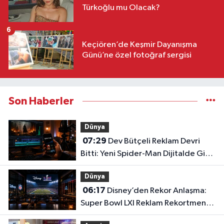
Türkoğlu mu Olacak?
6
Keçiören’de Keşmir Dayanışma
Günü’ne özel fotoğraf sergisi
Son Haberler
Dünya
07:29
Dev Bütçeli Reklam Devri
Bitti: Yeni Spider-Man Dijitalde Gişe
Rekorlarını Altüst Etti!
Dünya
06:17
Disney’den Rekor Anlaşma:
Super Bowl LXI Reklam Rekortmeni
Oldu!