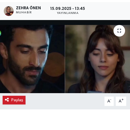
ZEHRA ÖNEN
15.09.2025 - 13:45
Ekonomi
MUHABIR
YAYINLANMA
Eleman
Emlak
Gündem
Gurme
Haber
İlçe Haberleri
Paylaş
-
+
A
A
Keşfet
Kültür & Sanat