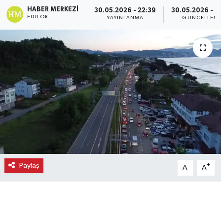
HABER MERKEZI
30.05.2026 - 22:39
30.05.2026 - 2
Ekonomi
EDITÖR
YAYINLANMA
GÜNCELLEM
Eleman
Emlak
Gündem
Gurme
Haber
Paylaş
-
+
A
A
İlçe Haberleri
Keşfet
Kültür & Sanat