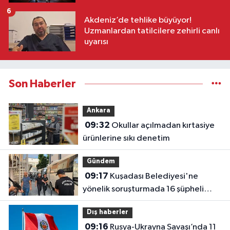
6
Akdeniz’de tehlike büyüyor!
Uzmanlardan tatilcilere zehirli canlı
uyarısı
Son Haberler
Ankara
09:32
Okullar açılmadan kırtasiye
ürünlerine sıkı denetim
Gündem
09:17
Kuşadası Belediyesi'ne
yönelik soruşturmada 16 şüpheli
adliyede!
Dış haberler
09:16
Rusya-Ukrayna Savaşı’nda 11