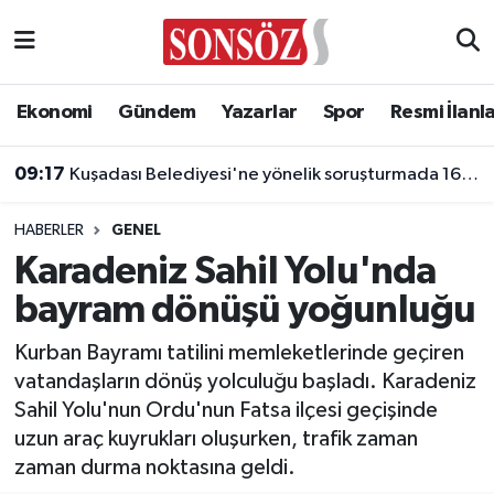
Asayiş
Ankara Nöbetçi Eczaneler
Ekonomi
Gündem
Yazarlar
Spor
Resmi İlanl
Astroloji & Burçlar
Ankara Hava Durumu
09:17
Kuşadası Belediyesi'ne yönelik soruşturmada 16 şüpheli adliyede!
Bilim & Teknoloji
Ankara Namaz Vakitleri
HABERLER
GENEL
Biyografi
Ankara Trafik Yoğunluk Haritası
Karadeniz Sahil Yolu'nda
bayram dönüşü yoğunluğu
Çevre
Süper Lig Puan Durumu ve Fikstür
Kurban Bayramı tatilini memleketlerinde geçiren
Diğer
Tüm Manşetler
vatandaşların dönüş yolculuğu başladı. Karadeniz
Sahil Yolu'nun Ordu'nun Fatsa ilçesi geçişinde
Dünya
Son Dakika Haberleri
uzun araç kuyrukları oluşurken, trafik zaman
zaman durma noktasına geldi.
Eğitim
Haber Arşivi