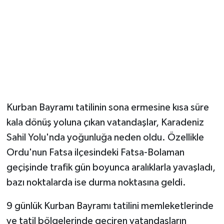
Magazin
Resmi İlanlar
Sağlık
Seri İlan
Kurban Bayramı tatilinin sona ermesine kısa süre
kala dönüş yoluna çıkan vatandaşlar, Karadeniz
Siyaset
Sahil Yolu'nda yoğunluğa neden oldu. Özellikle
Sokak Hayvanlarını Sahiplendirme
Ordu'nun Fatsa ilçesindeki Fatsa-Bolaman
geçişinde trafik gün boyunca aralıklarla yavaşladı,
Sonsöz Özel
bazı noktalarda ise durma noktasına geldi.
Spor
9 günlük Kurban Bayramı tatilini memleketlerinde
ve tatil bölgelerinde geçiren vatandaşların