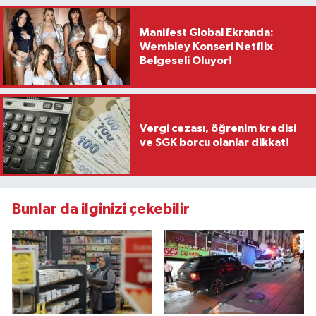
Manifest Global Ekranda:
Wembley Konseri Netflix
Belgeseli Oluyor!
Vergi cezası, öğrenim kredisi
ve SGK borcu olanlar dikkat!
Bunlar da ilginizi çekebilir