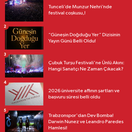
Tunceli’de Munzur Nehri’nde
festival coşkusu,!
2
“Güneşin Doğduğu Yer” Dizisinin
Yayın Günü Belli Oldu!
3
Çubuk Turşu Festivali'ne Ünlü Akını:
Hangi Sanatçı Ne Zaman Çıkacak?
4
2026 üniversite affının şartları ve
başvuru süresi belli oldu
5
Trabzonspor'dan Dev Bomba!
Darwin Nunez ve Leandro Paredes
Hamlesi!