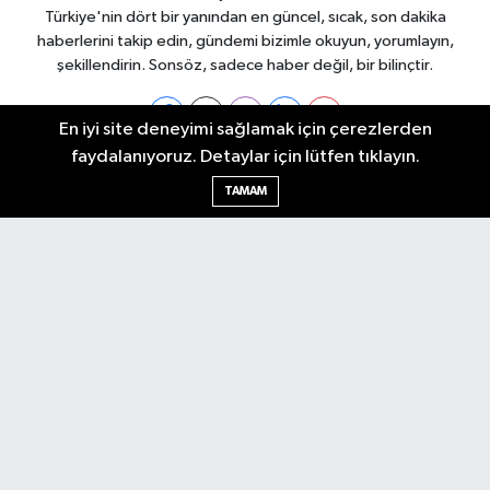
Türkiye'nin dört bir yanından en güncel, sıcak, son dakika
haberlerini takip edin, gündemi bizimle okuyun, yorumlayın,
şekillendirin. Sonsöz, sadece haber değil, bir bilinçtir.
En iyi site deneyimi sağlamak için çerezlerden
faydalanıyoruz. Detaylar için lütfen tıklayın.
Ankara Nöbetçi Eczaneler
TAMAM
Ankara Hava Durumu
Ankara Namaz Vakitleri
Ankara Trafik Yoğunluk Haritası
Puan Durumu ve Fikstür
Tüm Manşetler
Son Dakika Haberleri
Haber Arşivi
Künye
Ekonomi
Gündem
Yazarlar
Spor
Politika
Magazin
Gündem
Asayiş
Sonsöz Özel