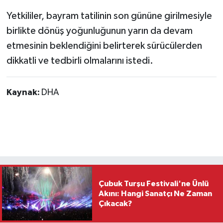
Yetkililer, bayram tatilinin son gününe girilmesiyle
birlikte dönüş yoğunluğunun yarın da devam
etmesinin beklendiğini belirterek sürücülerden
dikkatli ve tedbirli olmalarını istedi.
Kaynak:
DHA
Çubuk Turşu Festivali'ne Ünlü
Akını: Hangi Sanatçı Ne Zaman
Çıkacak?