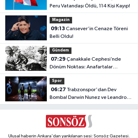
Peru Vatandaşı Öldü, 114 Kişi Kayıp!
Magazin
09:13
Cansever’in Cenaze Töreni
Belli Oldu!
Gündem
07:29
Çanakkale Cephesi’nde
Dönüm Noktası: Anafartalar
Zaferi’nin 111. Yıl Dönümü!
Spor
06:27
Trabzonspor'dan Dev
Bomba! Darwin Nunez ve Leandro
Paredes Hamlesi!
Ulusal haberin Ankara'dan yankılanan sesi: Sonsöz Gazetesi.