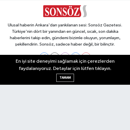
Ulusal haberin Ankara'dan yankılanan sesi: Sonsöz Gazetesi.
Türkiye'nin dört bir yanından en güncel, sıcak, son dakika
haberlerini takip edin, gündemi bizimle okuyun, yorumlayın,
şekillendirin. Sonsöz, sadece haber değil, bir bilinçtir.
En iyi site deneyimi sağlamak için çerezlerden
faydalanıyoruz. Detaylar için lütfen tıklayın.
Ankara Nöbetçi Eczaneler
TAMAM
Ankara Hava Durumu
Ankara Namaz Vakitleri
Ankara Trafik Yoğunluk Haritası
Puan Durumu ve Fikstür
Tüm Manşetler
Son Dakika Haberleri
Haber Arşivi