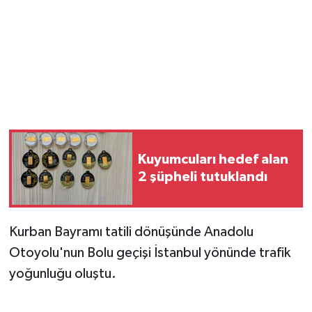
Magazin
Resmi İlanlar
Sağlık
Seri İlan
Kuyumcuları hedef alan
Siyaset
2 şüpheli tutuklandı
Sokak Hayvanlarını Sahiplendirme
Kurban Bayramı tatili dönüşünde Anadolu
Sonsöz Özel
Otoyolu'nun Bolu geçişi İstanbul yönünde trafik
yoğunluğu oluştu.
Spor