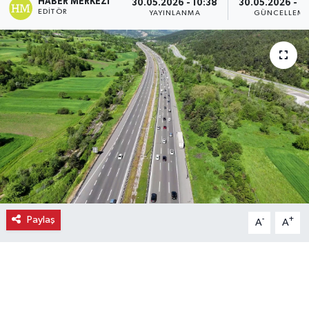
HABER MERKEZI
30.05.2026 - 10:38
30.05.2026 - 1
EDITÖR
YAYINLANMA
GÜNCELLEM
Ekonomi
Eleman
Emlak
Gündem
Gurme
Haber
Paylaş
-
+
A
A
İlçe Haberleri
Keşfet
Kültür & Sanat