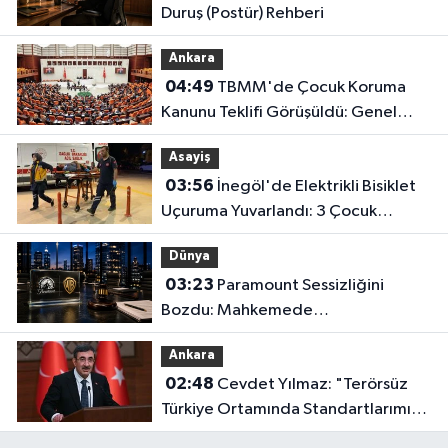
Duruş (Postür) Rehberi
Ankara
04:49
TBMM'de Çocuk Koruma
Kanunu Teklifi Görüşüldü: Genel
Kurul Tamamlandı!
Asayiş
03:56
İnegöl'de Elektrikli Bisiklet
Uçuruma Yuvarlandı: 3 Çocuk
Yaralandı!
Dünya
03:23
Paramount Sessizliğini
Bozdu: Mahkemede
Kazanacağımıza İnanıyoruz!
Ankara
02:48
Cevdet Yılmaz: "Terörsüz
Türkiye Ortamında Standartlarımızı
Yükselteceğiz"