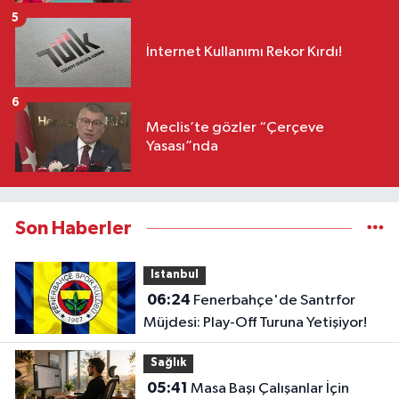
5
İnternet Kullanımı Rekor Kırdı!
6
Meclis’te gözler “Çerçeve
Yasası”nda
Son Haberler
Istanbul
06:24
Fenerbahçe'de Santrfor
Müjdesi: Play-Off Turuna Yetişiyor!
Sağlık
05:41
Masa Başı Çalışanlar İçin