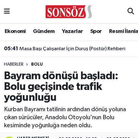
Asayiş
Ankara Nöbetçi Eczaneler
Ekonomi
Gündem
Yazarlar
Spor
Resmi İlanl
Astroloji & Burçlar
Ankara Hava Durumu
05:41
Masa Başı Çalışanlar İçin Duruş (Postür) Rehberi
Bilim & Teknoloji
Ankara Namaz Vakitleri
HABERLER
BOLU
Biyografi
Ankara Trafik Yoğunluk Haritası
Bayram dönüşü başladı:
Bolu geçişinde trafik
Çevre
Süper Lig Puan Durumu ve Fikstür
yoğunluğu
Diğer
Tüm Manşetler
Kurban Bayramı tatilinin ardından dönüş yoluna
çıkan sürücüler, Anadolu Otoyolu'nun Bolu
Dünya
Son Dakika Haberleri
kesiminde yoğunluğa neden oldu.
Eğitim
Haber Arşivi