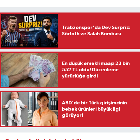
Trabzonspor'da Dev Sürpriz:
Sörloth ve Salah Bombası
En düşük emekli maaşı 23 bin
552 TL oldu! Düzenleme
yürürlüğe girdi
ABD’de bir Türk girişimcinin
bebek ürünleri büyük ilgi
görüyor!