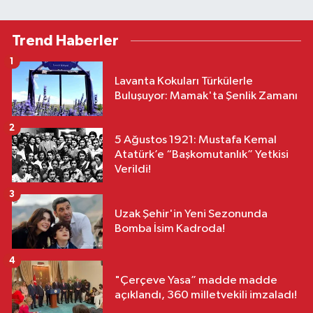
Trend Haberler
1
Lavanta Kokuları Türkülerle
Buluşuyor: Mamak'ta Şenlik Zamanı
2
5 Ağustos 1921: Mustafa Kemal
Atatürk’e “Başkomutanlık” Yetkisi
Verildi!
3
Uzak Şehir'in Yeni Sezonunda
Bomba İsim Kadroda!
4
"Çerçeve Yasa” madde madde
açıklandı, 360 milletvekili imzaladı!